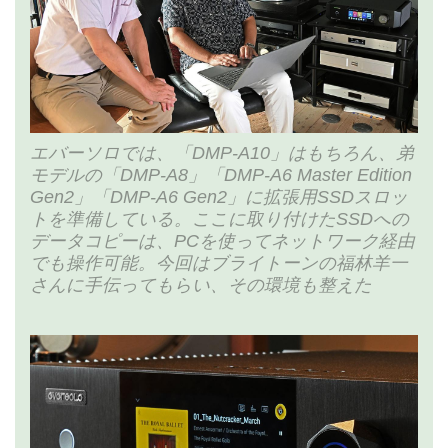
エバーソロでは、「DMP-A10」はもちろん、弟
モデルの「DMP-A8」「DMP-A6 Master Edition
Gen2」「DMP-A6 Gen2」に拡張用SSDスロッ
トを準備している。ここに取り付けたSSDへの
データコピーは、PCを使ってネットワーク経由
でも操作可能。今回はブライトーンの福林羊一
さんに手伝ってもらい、その環境も整えた