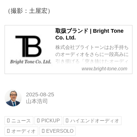
（撮影：土屋宏）
取扱ブランド | Bright Tone
Co. Ltd.
株式会社ブライトーンはお手持ち
のオーディオをさらに一段高みに
引き揚げる「突き抜けたオーディ
オ機器を提供する」ことを目的と
www.bright-tone.com
して各種音響機器（オーディオ、
楽器、AV）の開発・販売を行な
っています。
2025-08-25
山本浩司
ニュース
PICKUP
ハイエンドオーディオ
オーディオ
EVERSOLO