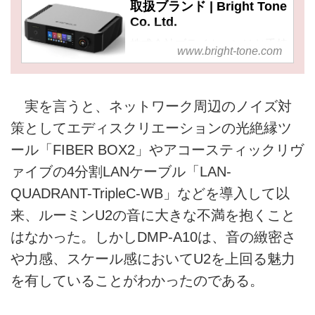
取扱ブランド | Bright Tone
Co. Ltd.
株式会社ブライトーンはお手持
www.bright-tone.com
ちのオーディオをさらに一段高
みに引き揚げる「突き抜けたオ
ーディオ機器を提供する」こと
実を言うと、ネットワーク周辺のノイズ対
を目的として各種音響機器（オ
ーディオ、楽器、AV）の開
策としてエディスクリエーションの光絶縁ツ
発・販売を行なっています。
ール「FIBER BOX2」やアコースティックリヴ
ァイブの4分割LANケーブル「LAN-
QUADRANT-TripleC-WB」などを導入して以
来、ルーミンU2の音に大きな不満を抱くこと
はなかった。しかしDMP-A10は、音の緻密さ
や力感、スケール感においてU2を上回る魅力
を有していることがわかったのである。