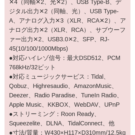
✕4（同軸✕2、光✕2）、USB Type-B、デ
ジタル出力✕2（同軸、光）、USB Type-
A、アナログ入力✕3（XLR、RCA✕2）、ア
ナログ出力✕2（XLR、RCA）、サブウーフ
ァー出力✕2、USB3.0✕2、SFP、RJ-
45(10/100/1000Mbps)
●対応ハイレゾ信号：最大DSD512、PCM
768kHz/32ビット
●対応ミュージックサービス：Tidal、
Qobuz、Highresaudio、AmazonMusic、
Deezer、Radio Paradise、TuneIn Radio、
Apple Music、KKBOX、WebDAV、UPnP
●ストリーミング：Roon Ready、
Squeezelite、DLNA、TidalConnect、他
●寸法/質量：W430×H117×D310mm/12.5kg