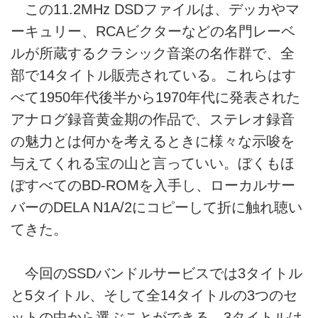
この11.2MHz DSDファイルは、デッカやマ
を目的として各種音響機器（オ
ーディオ、楽器、AV）の開
ーキュリー、RCAビクターなどの名門レーベ
発・販売を行なっています。
ルが所蔵するクラシック音楽の名作群で、全
部で14タイトル販売されている。これらはす
べて1950年代後半から1970年代に発表された
アナログ録音黄金期の作品で、ステレオ録音
の魅力とは何かを考えるときに様々な示唆を
与えてくれる宝の山と言っていい。ぼくもほ
ぼすべてのBD-ROMを入手し、ローカルサー
バーのDELA N1A/2にコピーして折に触れ聴い
てきた。
今回のSSDバンドルサービスでは3タイトル
と5タイトル、そして全14タイトルの3つのセ
ットの中から選ぶことができる。3タイトルは