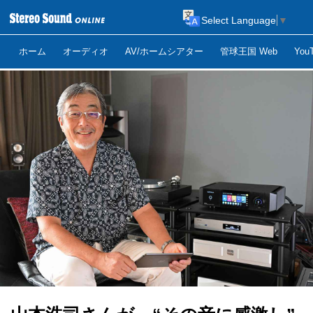
Select Language
▼
ホーム
オーディオ
AV/ホームシアター
管球王国 Web
Yo