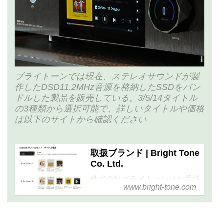
ブライトーンでは現在、ステレオサウンドが製
作したDSD11.2MHz音源を格納したSSDをバン
ドルした製品を販売している。3/5/14タイトル
の3種類から選択可能で、詳しいタイトルや価格
は以下のサイトから確認ください
取扱ブランド | Bright Tone
Co. Ltd.
株式会社ブライトーンはお手持
www.bright-tone.com
ちのオーディオをさらに一段高
みに引き揚げる「突き抜けたオ
ーディオ機器を提供する」こと