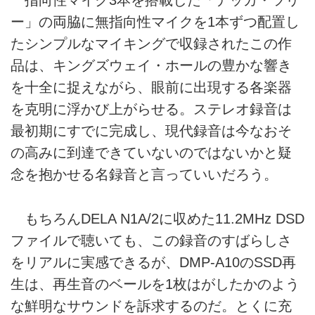
指向性マイク3本を搭載した「デッカ・ツリ
ー」の両脇に無指向性マイクを1本ずつ配置し
たシンプルなマイキングで収録されたこの作
品は、キングズウェイ・ホールの豊かな響き
を十全に捉えながら、眼前に出現する各楽器
を克明に浮かび上がらせる。ステレオ録音は
最初期にすでに完成し、現代録音は今なおそ
の高みに到達できていないのではないかと疑
念を抱かせる名録音と言っていいだろう。
もちろんDELA N1A/2に収めた11.2MHz DSD
ファイルで聴いても、この録音のすばらしさ
をリアルに実感できるが、DMP-A10のSSD再
生は、再生音のベールを1枚はがしたかのよう
な鮮明なサウンドを訴求するのだ。とくに充