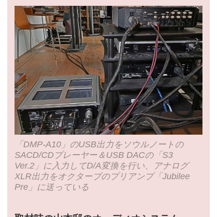
「DMP-A10」のUSB出力をソウルノートの
SACD/CDプレーヤー＆USB DACの「S3
Ver.2」に入力してD/A変換を行い、アナログ
XLR出力をオクターブのプリアンプ「Jubilee
Pre」に送っている