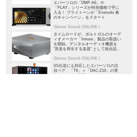
エバーソロの「DMP-A6」や
「PLAY」シリーズが特別価格で手に
入る！ ブライトーンが「Eversolo 春
のキャンペーン」をスタート
Stereo Sound ONLINE-i
タイムロードが、ポルトガルのオーデ
ィオメーカー「Innuos」製品の取扱い
を開始。デジタルオーディオ機器を
“音楽を再生する楽器” として統合設計
する
Stereo Sound ONLINE-i
IIS伝送にも対応したエバーソロの注
目ペア、「T8」＋「DAC-Z10」の実
力をじっくり検証した。“エバーソロ
製品を紹介する度にその多機能ぶりに
は驚かされる”
傅信幸