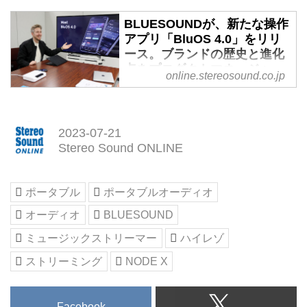
売。指定販売店で本日より予
約受付けを開始 - Stereo
BLUESOUNDが、新たな操作
Sound ONLINE
アプリ「BluOS 4.0」をリリ
PDN は、カナダ
ース。ブランドの歴史と進化
BLUESOUND（ブルーサウン
点をプロダクトマネージャ
online.stereosound.co.jp
ー、マット・シモンズ氏に聞
ド）の誕生10周年を記念して、
いた - Stereo Sound ONLINE
NODEの記念限定モデルである
「NODE X」を120台限定で2023
コンパクトなフォルムでハイクォ
年8月より発売する。価格はオー
2023-07-21
リティなサウンドが楽しめるシス
プン（想定市場価格￥120,000前
Stereo Sound ONLINE
テムとして人気の高い
後）。数量限定販売のため、指定
「BLUESOUND」。ワイヤレ
販売店で本日より予約を受け付け
ス・マルチルーム・ハイレゾミュ
ポータブル
ポータブルオーディオ
ている。
ージック ストリーマーの
ブルーサウンドの製品は、日本で
オーディオ
BLUESOUND
「NODE」、そこにプリメインア
は2019年の「2i」世代からスター
ンプ機能を追加した
ミュージックストリーマー
ハイレゾ
トしたが、第1世代は2013年に発
「POWERNODE」
売されている。この第1世代モデ
ストリーミング
NODE X
「POWERNODE EDGE」、さら
ルから、現在の最新BluOSアプリ
にCDリッピング機能を備えた
で操作が可能で、同社が一貫して
NASの「VAULT2i」やワイヤレス
ユーザー本位の...
Facebook