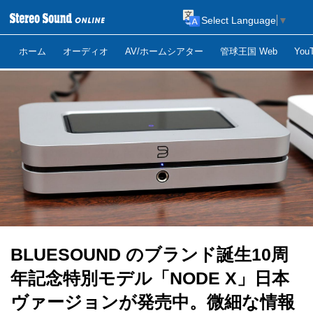
Select Language
▼
ホーム
オーディオ
AV/ホームシアター
管球王国 Web
Yo
BLUESOUND のブランド誕生10周
年記念特別モデル「NODE X」日本
ヴァージョンが発売中。微細な情報