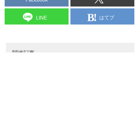
スピーカーなどをラインナップし
ている。
NODEとPOWERNODEは、クア
はてブ
LINE
ッドコア1.8GHz ARM Cortex A53
プロセッサーと384kHz...
関連記事
ブライトーンが、「Eversolo 夏のキ
ャンペーン」をスタート。8月31日ま
で、エバーソロの注目モデルが特別価
格で手に入る
Stereo Sound ONLINE-i
エバーソロの「DMP-A6」や
「PLAY」シリーズが特別価格で手に
入る！ ブライトーンが「Eversolo 春
のキャンペーン」をスタート
Stereo Sound ONLINE-i
タイムロードが、ポルトガルのオーデ
ィオメーカー「Innuos」製品の取扱い
を開始。デジタルオーディオ機器を