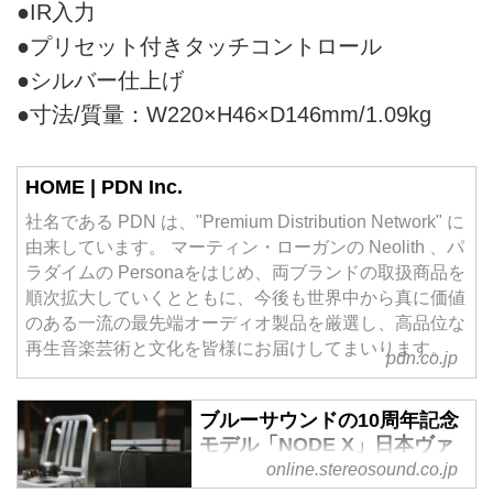
●IR入力
●プリセット付きタッチコントロール
●シルバー仕上げ
●寸法/質量：W220×H46×D146mm/1.09kg
HOME | PDN Inc.
社名である PDN は、"Premium Distribution Network" に
由来しています。 マーティン・ローガンの Neolith 、パ
ラダイムの Personaをはじめ、両ブランドの取扱商品を
順次拡大していくとともに、今後も世界中から真に価値
のある一流の最先端オーディオ製品を厳選し、高品位な
再生音楽芸術と文化を皆様にお届けしてまいります。
pdn.co.jp
ブルーサウンドの10周年記念
モデル「NODE X」日本ヴァ
ージョンが、120台限定で発
online.stereosound.co.jp