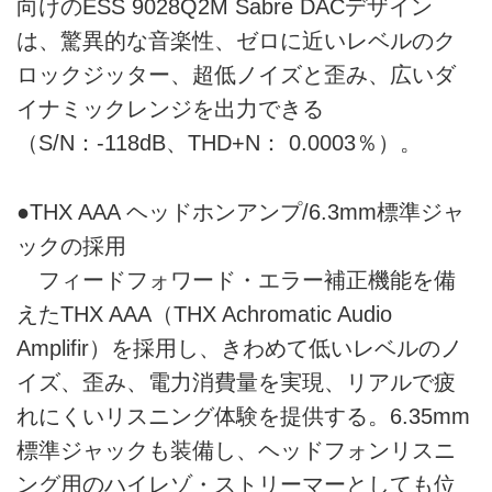
向けのESS 9028Q2M Sabre DACデザイン
は、驚異的な音楽性、ゼロに近いレベルのク
ロックジッター、超低ノイズと歪み、広いダ
イナミックレンジを出力できる
（S/N：-118dB、THD+N： 0.0003％）。
●THX AAA ヘッドホンアンプ/6.3mm標準ジャ
ックの採用
フィードフォワード・エラー補正機能を備
えたTHX AAA（THX Achromatic Audio
Amplifir）を採用し、きわめて低いレベルのノ
イズ、歪み、電力消費量を実現、リアルで疲
れにくいリスニング体験を提供する。6.35mm
標準ジャックも装備し、ヘッドフォンリスニ
ング用のハイレゾ・ストリーマーとしても位