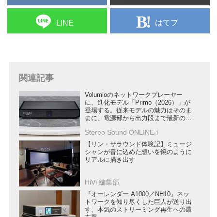
はてブ
LINE
関連記事
Volumioのネットワークプレーヤー
に、進化モデル「Primo（2026）」が
登場する。従来モデルの魅力はそのま
まに、電源部から出力段まで最新の設
計で刷新
Stereo Sound ONLINE-i
【リン・サラウンド体験記】ミュージ
シャンが音に込めた想いを鏡のように
リアルに描き出す
HiVi 編集部
『オーレンダー A1000／NH10』ネッ
トワークを知り尽くした巨人が送り出
す、本気のストリーミング再生への最