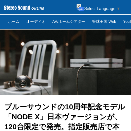
Select Language
▼
ホーム
オーディオ
AV/ホームシアター
管球王国 Web
Yo
ブルーサウンドの10周年記念モデル
「NODE X」日本ヴァージョンが、
120台限定で発売。指定販売店で本