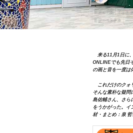
ニュース
レビ
ジーベックス
来る11月1日に、
ONLINEでも
の画と音を一度は体
これだけのクォリ
そんな素朴な疑問
島佑輔さん、さら
をうかがった。イ
材・まとめ：泉 哲