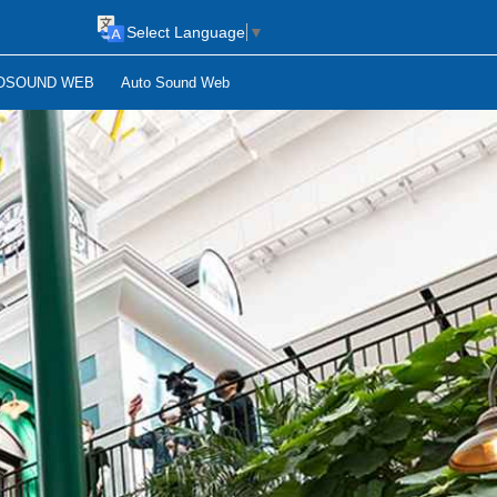
Select Language
▼
OSOUND WEB
Auto Sound Web