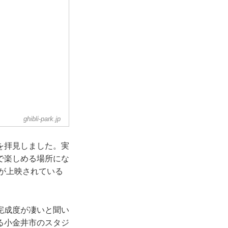
ghibli-park.jp
を拝見しました。実
で楽しめる場所にな
が上映されている
完成度が凄いと聞い
る小金井市のスタジ