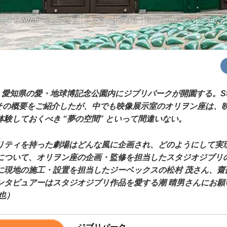
ュー
AV/ホームシアター
スタジオジブリ
ジブリパーク
オリヲ
愛知県の愛・地球博記念公園内にジブリパークが開園する。Ster
先日その概要をご紹介したが、中でも映像展示室のオリヲン座は、
験しておくべき “夢の空間” といって間違いない。
ティを持った劇場はどんな風に企画され、どのようにして実
について、オリヲン座の企画・監修を担当したスタジオジブリの
に現地の施工・設置を担当したジーベックスの松村 茂さん、齋
ンタビュアーはスタジオジブリ作品を愛する潮 晴男さんにお願
也）