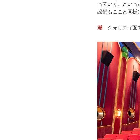
っていく、といっ
設備もここと同様
潮
クォリティ面で