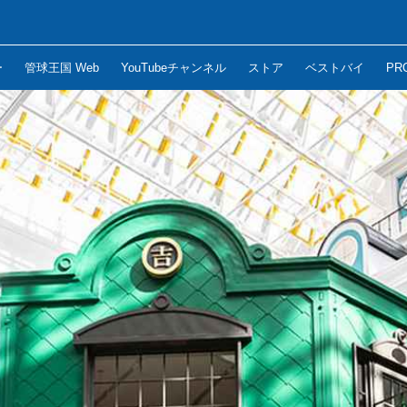
ー
管球王国 Web
YouTubeチャンネル
ストア
ベストバイ
PR