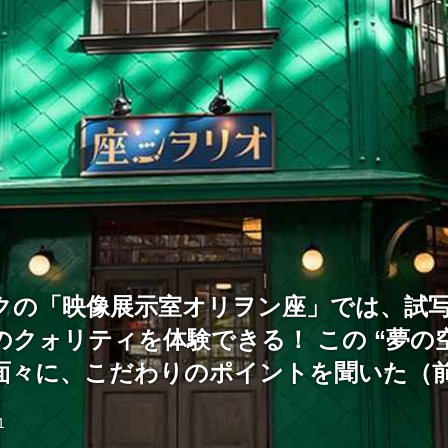
クの「映像展示室オリヲン座」では、試
クォリティを体験できる！ この “夢の空
面々に、こだわりのポイントを聞いた（
1