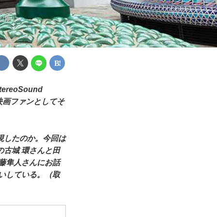
ン座
eoSound
映画ファンとしてそ
現したのか。今回は
古城 環さんと田
藤隼人さんにお話
いしている。（取