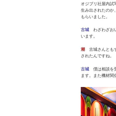
オジブリ社屋内試
生み出されたのか
もらいました。
古城
わざわざおい
います。
潮
古城さんともす
されたんですね。
古城
僕は相談を受
ます。また機材関