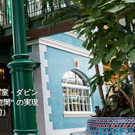
写室・ダビン
間” の実現
前）