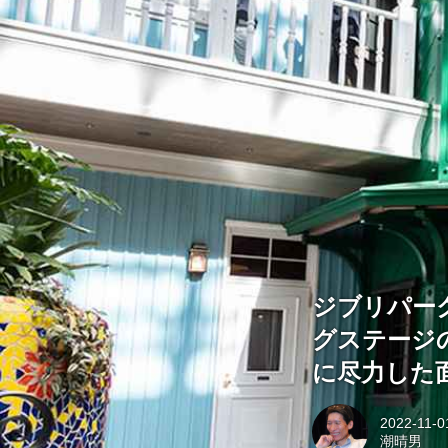
ジブリパー
グステージの
に尽力した
2022-11-0
潮晴男