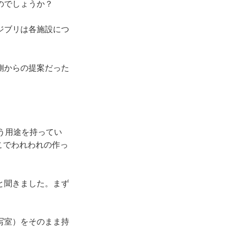
のでしょうか？
ジブリは各施設につ
。
側からの提案だった
う用途を持ってい
こでわれわれの作っ
と聞きました。まず
写室）をそのまま持