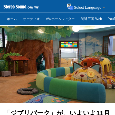
Select Language
▼
ホーム
オーディオ
AV/ホームシアター
管球王国 Web
Yo
「ジブリパーク」が、いよいよ11月