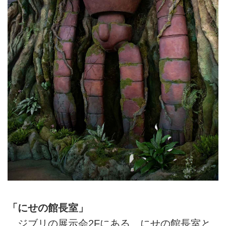
「にせの館長室」
ジブリの展示会2Fにある、にせの館長室と