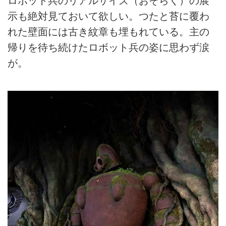
ロボット兵のリアルサイズ（おそらく）の展
示も絶対見ておいて欲しい。つたと苔に覆わ
れた壁面には古き紋章も埋もれている。主の
帰りを待ち続けたロボット兵の姿に思わず涙
が。