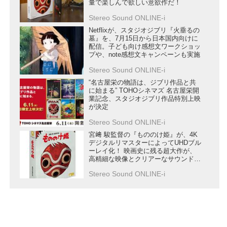
量で楽しんで欲しい意欲作だ！
Stereo Sound ONLINE-i
Netflixが、スタジオジブリ『火垂るの
墓』を、7月15日から日本国内向けに
配信。子ども向け感想文ワークショッ
プや、note感想文キャンペーンも実施
Stereo Sound ONLINE-i
“名古屋栄の物語は、ジブリ作品と共
に始まる” TOHOシネマズ 名古屋栄開
業記念、スタジオジブリ作品特別上映
が決定
Stereo Sound ONLINE-i
宮﨑 駿監督の『もののけ姫』が、4K
デジタルリマスターによってUHDブル
ーレイ化！ 映画史に残る超大作が、
高精細な映像とクリアーなサウンド
で、ホームシアターに蘇る
Stereo Sound ONLINE-i