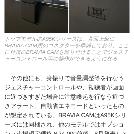
トップモデルのA95Kシリーズは、背面上部に
BRAVIA CAM用のコネクターを準備しており、ここ
に付属のBRAVIA CAMを取り付けることでジェスチ
ャーコントロール等の操作ができるようになる
その他にも、身振りで音量調整等を行なう
ジェスチャーコントロールや、視聴者が画面
に近づきすぎた場合に注意喚起を行なう近づ
きアラート、自動省エネモードといったもの
が想定されている。BRAVIA CAMはA95Kシリ
ーズには同梱され、他のモデルではオプショ
ン（市場想定価格￥24,000前後、8月発売）と