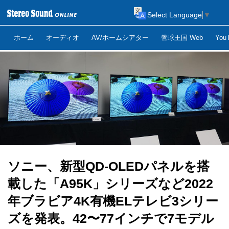
Select Language
▼
ホーム
オーディオ
AV/ホームシアター
管球王国 Web
Yo
ソニー、新型QD-OLEDパネルを搭
載した「A95K」シリーズなど2022
年ブラビア4K有機ELテレビ3シリー
ズを発表。42〜77インチで7モデル