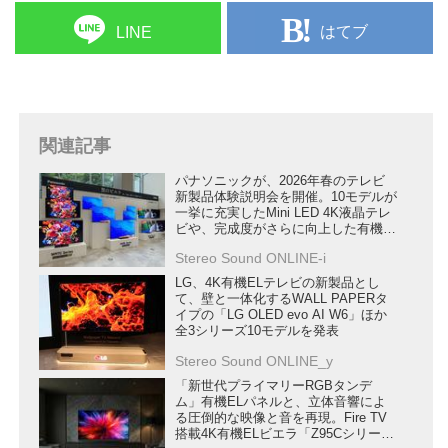
質を司るのが、映像エンジン・認
認知特性プロセッサー「XR」の
はてブ
LINE
知特性プロセッサー「XR」だ。
特徴について、ソニー株式会社
昨年のCESで発表された
ホームエンタテインメント＆サウ
「Cognitive Processor XR」の第
ンドプロダクツ事業本部の皆...
二世代はどのような進歩を遂げた
のか。今回は開発担当者にリモー
関連記事
トインタビューを実施した。
対応いただ...
パナソニックが、2026年春のテレビ
新製品体験説明会を開催。10モデルが
一挙に充実したMini LED 4K液晶テレ
ビや、完成度がさらに向上した有機
EL 4Kテレビの実力を確認した
Stereo Sound ONLINE-i
LG、4K有機ELテレビの新製品とし
て、壁と一体化するWALL PAPERタ
イプの「LG OLED evo AI W6」ほか
全3シリーズ10モデルを発表
Stereo Sound ONLINE_y
「新世代プライマリーRGBタンデ
ム」有機ELパネルと、立体音響によ
る圧倒的な映像と音を再現。Fire TV
搭載4K有機ELビエラ「Z95Cシリー