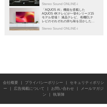
ズ」が6月下旬に発売
Stereo Sound ONLINE-i
「AQUOS AI」機能を搭載した
AQUOS 4Kテレビが一挙4シリーズ15
モデル登場！ 液晶テレビ、有機ELテ
レビのそれぞれの持ち味を活かした
“極上の色” を再現する
Stereo Sound ONLINE-i
会社概要
|
プライバシーポリシー
|
セキュリティポリシ
ー
|
広告掲載について
|
お問い合わせ
|
メールマガジ
ン
|
執筆陣
© Stereo Sound Publishing Inc. All rights reserved.