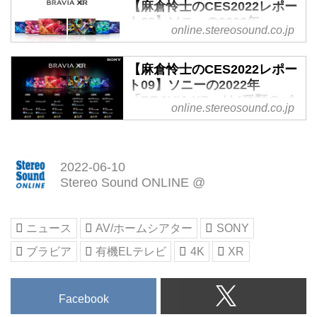
【麻倉怜士のCES2022レポー
ト08】ソニーの2022年
online.stereosound.co.jp
「BRAVIA XR」は4種類のパ
ネルデバイスを使いこなす！
その鍵を握るのが、認知特性
【麻倉怜士のCES2022レポー
プロセッサー「XR」である
ト09】ソニーの2022年
（前） - Stereo Sound
「BRAVIA XR」は4種類のパ
online.stereosound.co.jp
ONLINE
ネルデバイスを使いこなす！
その鍵を握るのが、認知特性
ソニーはCES2022で、同社製テ
プロセッサー「XR」である
レビ「BRAVIA XR」の新製品を
（後） - Stereo Sound
2022-06-10
一挙発表した。液晶テレビ3シリ
ONLINE
Stereo Sound ONLINE @
ーズ、有機ELテレビ3シリーズと
CES2022で発表された、ソニー
いう構成で、ミニLEDバックライ
「BRAVIA XR」新製品が注目を
トや新型有機ELパネルといった
ニュース
AV/ホームシアター
SONY
集めている。中でもミニLEDバッ
新しいデバイスを採用している点
クライトを搭載した液晶テレビ
ブラビア
有機ELテレビ
4K
XR
も注目される。そしてこれらの
「Z9K」「X95K」シリーズや、
様々なデバイスの使いこなしの肝
新型有機ELパネルを搭載した
になるのが、映像エンジン・認知
「A95K」シリーズが話題だ。
Facebook
特性プロセッサー「XR」だ。
そんなBRAVIA XRシリーズの画
今回は新BRAVIA XRの詳細と、