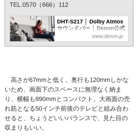
TEL.0570（666）112
DHT-S217 │ Dolby Atmos
サウンドバー │ Denon公式
DHT-S217
www.denon.jp
新世代の立体音響技術「Dolby
Atmos」、ロスレスオーディオ
フォーマット「Dolby
TrueHD」に対応。1クラス上
のパフォーマンスを実現するワ
高さが67mmと低く、奥行も120mmしかな
ンボディタイプのサウンドバ
ー。ュアルサブウーハー搭載
いため、画面下のスペースに無理なく納ま
で、パワフルなサラウンドサウ
り、横幅も890mmとコンパクト。大画面の売
ンドをお届けします。
れ筋となる50インチ前後のテレビと組み合わ
せると、ちょうどいいバランスで、見た目の
収まりもいい。