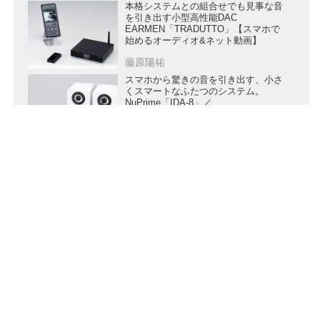
本格システムとの組合せでも見事な音
を引き出す小型高性能DAC
EARMEN「TRADUTTO」【スマホで
始めるオーディオ&ネット動画】
藤原陽祐
スマホから驚きの音を引き出す、小さ
くスマートなふたつのシステム。
NuPrime「IDA-8」／
ELIPSON「Prestige Facet 6B」／
PIEGA「ACE50」【スマホで始める
藤原陽祐
オーディオ&ネット動画】
上質で快適。そして高音質。これぞ新
時代オーディオの大本命！Bowers &
Wilkins「Formation Flex」
「Formation Duo」【スマホで始める
オーディオ&ネット動画】
藤原陽祐