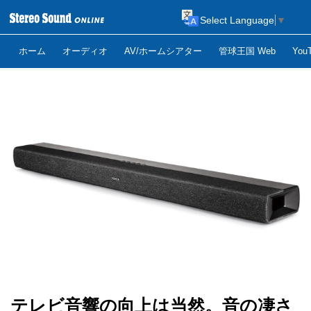
Select Language
▼
ホーム
オーディオ
AV/ホームシアター
管球王国 Web
Yo
テレビ音響の向上は当然。音の凄さ