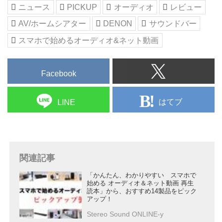
音楽再生にフル活用しようという
ニュース
PICKUP
オーディオ
レビュー
実践的な提案ページとなります。
AV/ホームシアター
DENON
サウンドバー
いまや現代人の生活に欠かせない
スマホは、音楽プレーヤーとして
スマホで始めるオーディオ&ネット動画
も一番身近で便...
Facebook
はてブ
LINE
関連記事
「かんたん、わかりやすい スマホで
始める オーディオ＆ネット動画 再生
読本」から、おすすめ14製品をピック
アップ！
Stereo Sound ONLINE-y