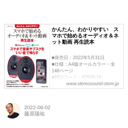
かんたん、わかりやすい ス
マホで始めるオーディオ＆ネ
ット動画 再生読本
■発売日：2022年5月31日
■仕様：A4版オールカラー・全
148ページ
■雑誌コード：67970-16
www.stereosound-store.jp
■ISBN：9784880734781
スマホでオーディオ再生、そして
ネット動画再生。そのノウハウ、
コツなどを徹底的にご紹介するム
2022-06-02
ック本の登場です。
藤原陽祐
＜スマホで始める オーディオ再
生＞編はその名の通り、スマホを