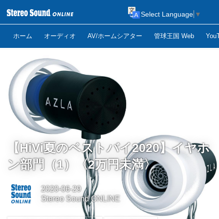
Select Language
▼
ホーム
オーディオ
AV/ホームシアター
管球王国 Web
Yo
【HiVi夏のベストバイ2020】イヤホ
ン部門（1）〈2万円未満〉
2020-06-29
Stereo Sound ONLINE