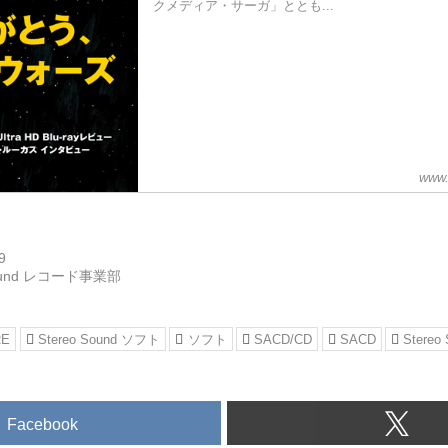
クメディア・サーガ」ととも...
www.
9
Sound レコード事業部
RE
Stereo Sound ソフト
ソフト
SACD/CD
SACD
Stereo
Facebook