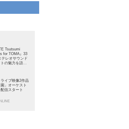
E Tsutsumi
ts for TOMA』33
 ／ステレオサウンド
フトの魅力を語る
ライブ映像2作品
田園」オーケスト
ン配信スタート
ONLINE