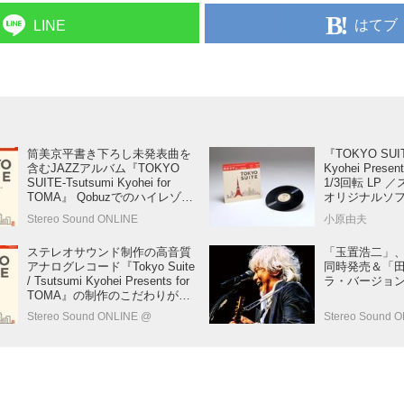
はてブ
LINE
筒美京平書き下ろし未発表曲を
『TOKYO SUIT
含むJAZZアルバム『TOKYO
Kyohei Presen
SUITE-Tsutsumi Kyohei for
1/3回転 LP
TOMA』 Qobuzでのハイレゾス
オリジナルソ
トリーミング配信＆DSDダウン
91
Stereo Sound ONLINE
小原由夫
ロード販売を開始します！
ステレオサウンド制作の高音質
「玉置浩二」、
アナログレコード『Tokyo Suite
同時発売＆「
/ Tsutsumi Kyohei Presents for
ラ・バージョ
TOMA』の制作のこだわりが、
日本オーディオ協会発行の季刊
Stereo Sound ONLINE @
Stereo Sound 
誌「JASジャーナル」に掲載さ
れました