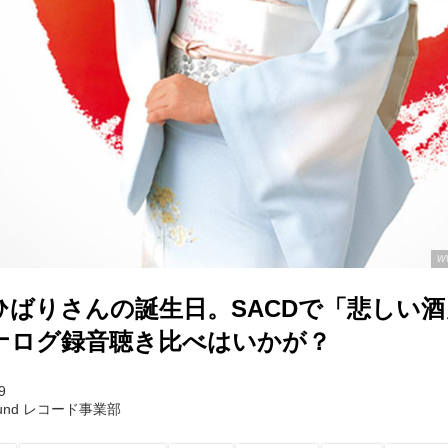
w
ひばりさんの誕生日。SACDで「悲しい
ナログ録音聴き比べはいかが？
9
Sound レコード事業部