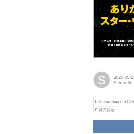
S
2020-05-2
Stereo 
Stereo Sound STO
発売開始