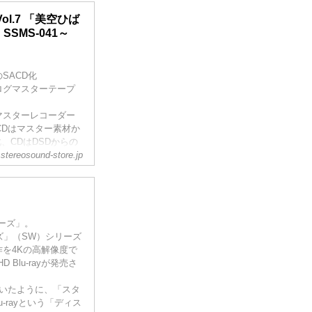
 Vol.7 「美空ひば
）SSMS-041～
SACD化
ログマスターテープ
マスターレコーダー
CDはマスター素材か
化、CDはDSDからの
stereosound-store.jp
を再生して器に相応
ォーズ」。
ズ」（SW）シリーズ
を4Kの高解像度で
Blu-rayが発売さ
ただいたように、「スタ
Blu-rayという「ディス