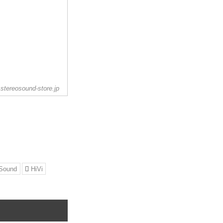
stereosound-store.jp
 Sound
HiVi