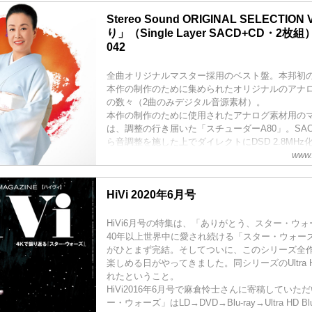
Stereo Sound ORIGINAL SELECTION
り」（Single Layer SACD+CD・2枚組
042
全曲オリジナルマスター採用のベスト盤。本邦初の
本作の制作のために集められたオリジナルのアナ
の数々（2曲のみデジタル音源素材）。
本作の制作のために使用されたアナログ素材用の
は、調整の行き届いた「スチューダーA80」。SA
ら音調整を施した上でダイレクトにDSD 2.8MHz
www.
ダウンコンバートではなく、再度マスターテープ
しいマスタリングが新たに施されてい...
HiVi 2020年6月号
HiVi6月号の特集は、「ありがとう、スター・ウ
40年以上世界中に愛され続ける「スター・ウォー
がひとまず完結。そしてついに、このシリーズ全作
楽しめる日がやってきました。同シリーズのUltra HD 
れたということ。
HiVi2016年6月号で麻倉怜士さんに寄稿してい
ー・ウォーズ」はLD→DVD→Blu-ray→Ultra HD 