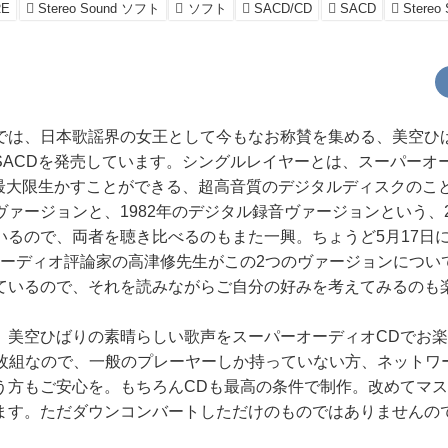
RE
Stereo Sound ソフト
ソフト
SACD/CD
SACD
Stereo
では、日本歌謡界の女王として今もなお称賛を集める、美空ひ
SACDを発売しています。シングルレイヤーとは、スーパーオ
最大限生かすことができる、超高音質のデジタルディスクのこと
ヴァージョンと、1982年のデジタル録音ヴァージョンという、
いるので、両者を聴き比べるのもまた一興。ちょうど5月17日
、オーディオ評論家の高津修先生がこの2つのヴァージョンにつ
ているので、それを読みながらご自分の好みを考えてみるのも
、美空ひばりの素晴らしい歌声をスーパーオーディオCDでお
2枚組なので、一般のプレーヤーしか持っていない方、ネットワ
う方もご安心を。もちろんCDも最高の条件で制作。改めてマ
ます。ただダウンコンバートしただけのものではありませんの