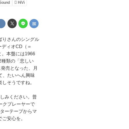
 Sound
HiVi
ばりさんのシングル
ーディオCD（＝
。本盤には1966
2種類の「悲しい
に発売となった、月
いて、たいへん興味
楽しそうですね。
楽しみください。普
ークプレーヤーで
スターテープからマ
でご安心を。