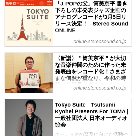
「J-POPの父」筒美京平 書き
下ろしの未発表ジャズ企画の
アナログレコードが3月5日リ
リース決定！ - Stereo Sound
ONLINE
ステレオサウンドは、日本のポピ
online.stereosound.co.jp
ュラーミュージック界を代表する
作曲家・筒美京平が書き下ろした
〈新譜〉＂筒美京平＂が大切
未発表曲を含む最新アルバム
な音楽仲間のために作った未
『Tokyo Suite / Tsutsumi Kyohei
発表曲をレコード化！さまざ
Presents for TOMA』を、3月5日
まな偶然が重なり、令和の時
にアナログレコードとして発売い
代にお目見えすることとなっ
online.stereosound.co.jp
たします。
た＂奇跡の一枚＂がここに！
『Tokyo Suite / Tsutsumi Kyohei
- Stereo Sound ONLINE
Presents for TOMA』
Tokyo Suite Tsutsumi
日本を代表する作曲家、筒美京平
www.stereosound-store.jp
Kyohei Presents For TOMA |
について
このレコードは、作曲家・筒美京
一般社団法人 日本オーディオ
＂筒美京平＂と聞いてピンときた
平が、生前プライベートな活動と
協会
方はいるだろうか。もしかする
して続けていた自...
オーディオの普及に向けた活動や
と、10代、20代の方には、知ら