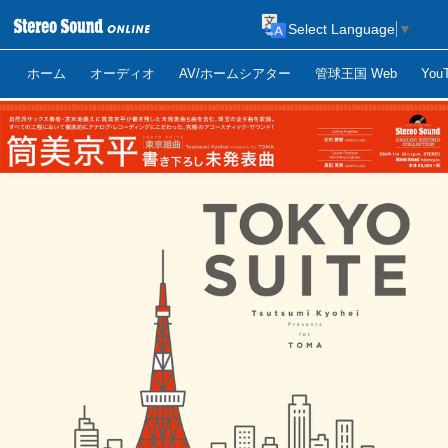
Select Language
▼
ホーム
オーディオ
AV/ホームシアター
管球王国 Web
Yo