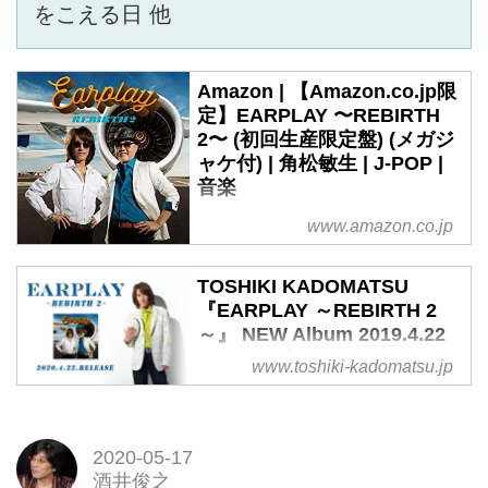
をこえる日 他
Amazon | 【Amazon.co.jp限
定】EARPLAY 〜REBIRTH
2〜 (初回生産限定盤) (メガジ
ャケ付) | 角松敏生 | J-POP |
音楽
【Amazon.co.jp限定】EARPLAY
www.amazon.co.jp
〜REBIRTH 2〜 (初回生産限定盤)
(メガジャケ付)がJ-POPストアで
TOSHIKI KADOMATSU
いつでもお買い得。当日お急ぎ便
『EARPLAY ～REBIRTH 2
対象商品は、当日お届け可能で
～』 NEW Album 2019.4.22
す。アマゾン配送商品は、通常配
in stores｜TOSHIKI
www.toshiki-kadomatsu.jp
送無料（一部除く）。
KADOMATSU Official Site
角松敏生 TOSHIKI KADOMATSU
NEW ALBUM『SEA BREEZE
2020-05-17
2016』2016.3.16 in stores
酒井俊之