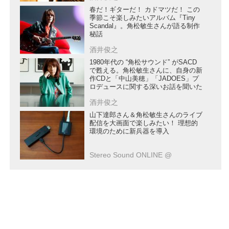
春だ！ギターだ！ カドマツだ！ この
季節こそ楽しみたいアルバム『Tiny
Scandal』。角松敏生さんが語る制作
秘話
酒井俊之
1980年代の “角松サウンド” がSACD
で甦える。角松敏生さんに、自身の新
作CDと「中山美穂」「JADOES」プ
ロデュースに関する深いお話を聞いた
酒井俊之
山下達郎さん＆角松敏生さんのライブ
配信を大画面で楽しみたい！ 理想的
環境のために新兵器を導入
Stereo Sound ONLINE @