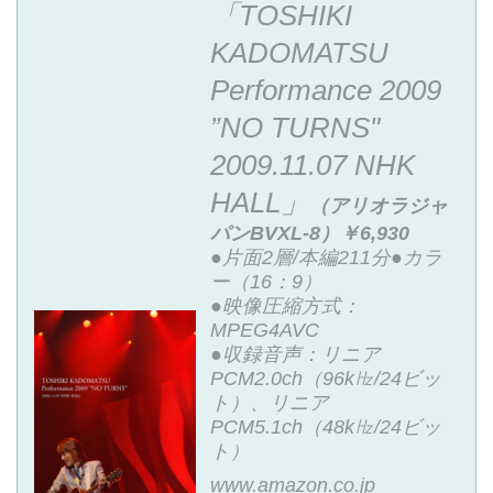
「TOSHIKI
KADOMATSU
Performance 2009
”NO TURNS"
2009.11.07 NHK
HALL」
（アリオラジャ
パンBVXL-8）￥6,930
●片面2層/本編211分●カラ
ー（16：9）
●映像圧縮方式：
MPEG4AVC
●収録音声：リニア
PCM2.0ch（96k㎐/24ビッ
ト）、リニア
PCM5.1ch（48k㎐/24ビッ
ト）
www.amazon.co.jp