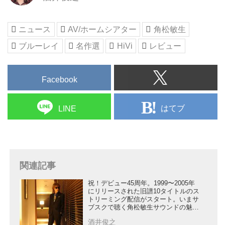
ニュース
AV/ホームシアター
角松敏生
ブルーレイ
名作選
HiVi
レビュー
Facebook
はてブ
LINE
関連記事
祝！デビュー45周年。1999〜2005年
にリリースされた旧譜10タイトルのス
トリーミング配信がスタート。いまサ
ブスクで聴く角松敏生サウンドの魅力
とは
酒井俊之