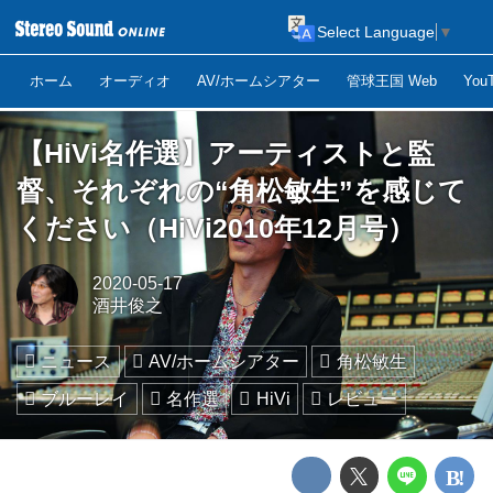
Select Language
▼
ホーム
オーディオ
AV/ホームシアター
管球王国 Web
Yo
【HiVi名作選】アーティストと監
督、それぞれの“角松敏生”を感じて
ください（HiVi2010年12月号）
2020-05-17
酒井俊之
ニュース
AV/ホームシアター
角松敏生
ブルーレイ
名作選
HiVi
レビュー