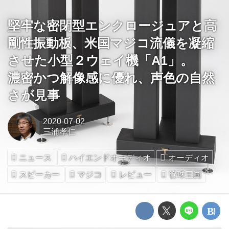
堅牢な密閉型エンクロージュアと高
剛性振動板、米国マジコ流儀を凝縮
させた小型２ウェイ機「A1」。
濃密かつ解像感に優れ、声色の自然
さが見事
2020-07-02
三浦孝仁
ニュース
ハイエンドオーディオ
オーディオ
スピーカー
マジコ
レビュー
管球王国