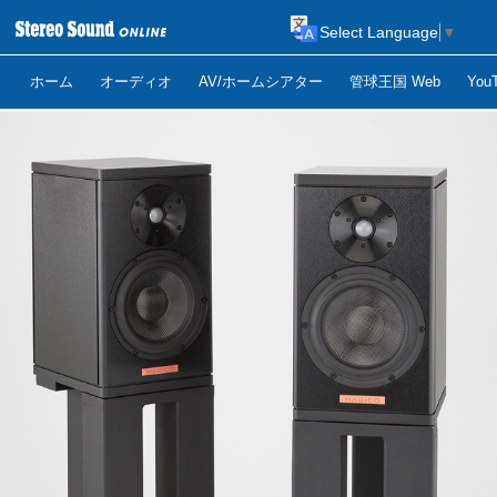
Select Language
▼
ホーム
オーディオ
AV/ホームシアター
管球王国 Web
Yo