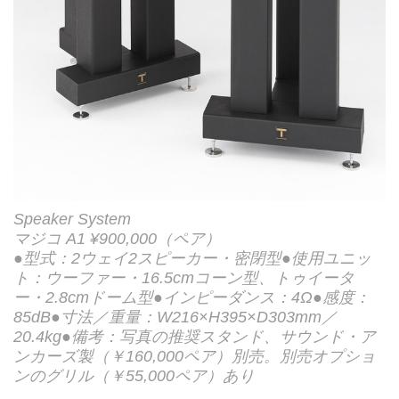
Speaker System
マジコ A1 ¥900,000（ペア）
●型式：2ウェイ2スピーカー・密閉型●使用ユニッ
ト：ウーファー・16.5cmコーン型、トゥイータ
ー・2.8cmドーム型●インピーダンス：4Ω●感度：
85dB●寸法／重量：W216×H395×D303mm／
20.4kg●備考：写真の推奨スタンド、サウンド・ア
ンカーズ製（￥160,000ペア）別売。別売オプショ
ンのグリル（￥55,000ペア）あり