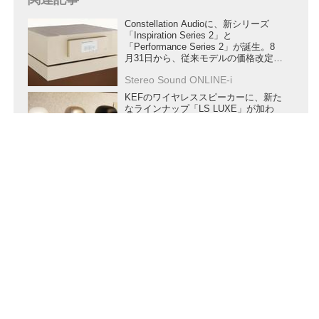
Constellation Audioに、新シリーズ
「Inspiration Series 2」と
「Performance Series 2」が誕生。8
月31日から、従来モデルの価格改定も
行う
Stereo Sound ONLINE-i
KEFのワイヤレススピーカーに、新た
なラインナップ「LS LUXE」が加わ
る。第12世代Uni-Qや電流駆動型アン
プなど、アクティブスピーカーのため
の新技術を満載
Stereo Sound ONLINE-i
トップウイング、オーディオのために
設計された1G専用DACケーブル
「Direct Link SFP」を8月5日に発
売。様々なSFPコネクターの使い分け
を提案
Stereo Sound ONLINE-i
アイレックスが、カナダのケーブルメ
ーカーLuna Cable製品の価格改定を実
施。9月1日から新価格で販売する
Stereo Sound ONLINE-i