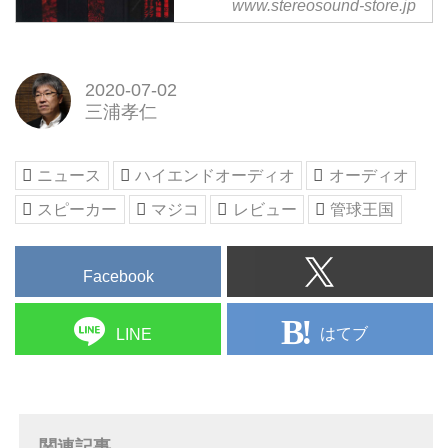
www.stereosound-store.jp
します。
ヴィンテージ関連企画は「アルテ
ック大型スピーカーA5、A7、銀
箱、マグニフィセントを聴く」で
2020-07-02
す。アルテックの大型スピーカー
三浦孝仁
と純正パワーアンプの組合せでし
か聴けない音の魅力を徹底試聴で
お伝えします。アナログファンに
ニュース
ハイエンドオーディオ
オーディオ
向けた実験工房Part1「フォノイ
スピーカー
マジコ
レビュー
管球王国
コライザーアンプ聴き比べ＝再入
門編」、DIY派...
Facebook
はてブ
LINE
関連記事