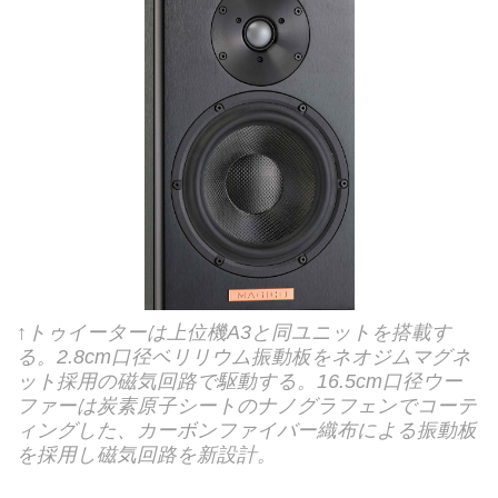
↑トゥイーターは上位機A3と同ユニットを搭載す
る。2.8cm口径ベリリウム振動板をネオジムマグネ
ット採用の磁気回路で駆動する。16.5cm口径ウー
ファーは炭素原子シートのナノグラフェンでコーテ
ィングした、カーボンファイバー織布による振動板
を採用し磁気回路を新設計。