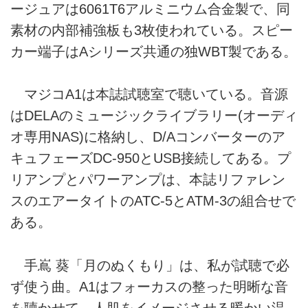
ージュアは6061T6アルミニウム合金製で、同
素材の内部補強板も3枚使われている。スピー
カー端子はAシリーズ共通の独WBT製である。
マジコA1は本誌試聴室で聴いている。音源
はDELAのミュージックライブラリー(オーディ
オ専用NAS)に格納し、D/Aコンバーターのア
キュフェーズDC-950とUSB接続してある。プ
リアンプとパワーアンプは、本誌リファレン
スのエアータイトのATC-5とATM-3の組合せで
ある。
手嶌 葵「月のぬくもり」は、私が試聴で必
ず使う曲。A1はフォーカスの整った明晰な音
を聴かせて、人肌をイメージさせる暖かい温