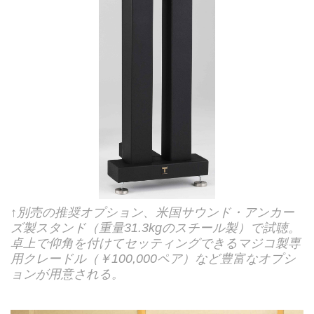
↑別売の推奨オプション、米国サウンド・アンカー
ズ製スタンド（重量31.3kgのスチール製）で試聴。
卓上で仰角を付けてセッティングできるマジコ製専
用クレードル（￥100,000ペア）など豊富なオプシ
ョンが用意される。