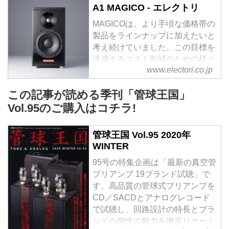
A1 MAGICO - エレクトリ
MAGICOは、より手頃な価格帯の
製品をラインナップに加えたいと
考え続けていました。この目標を
達成するコスト削減のための様々
www.electori.co.jp
な方法と研究とテストを繰り返し
てきましたが、今まで結果は常
この記事が読める季刊「管球王国」
に”M”マークの意味を満たすには
足りませんでした。MAGICOは、
Vol.95のご購入はコチラ!
自信を持って今ここに”A1”を発表
します。
管球王国 Vol.95 2020年
WINTER
95号の特集企画は「最新の真空管
プリアンプ 19ブランド試聴」で
す。高品質の管球式プリアンプを
CD／SACDとアナログレコード
で試聴し、回路設計の特長とブラ
ンドの個性の魅力を徹底リポート