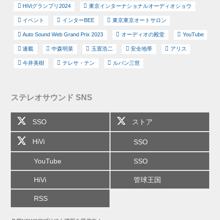
HiViグランプリ2024
東京インターナショナルオーディオショウ
イベント
インターBEE
東京東京オートサロン
Auto Sound Web Grand Prix 2023
オーディオの殿堂
YouTube
連載
中森明菜
玉置浩二
安全地帯
アリス
今井美樹
テレサ・テン
ルパン三世
ステレオサウンド SNS
SSO
ストア
HiVi
SSO
YouTube
SSO
HiVi
管球王国
RSS