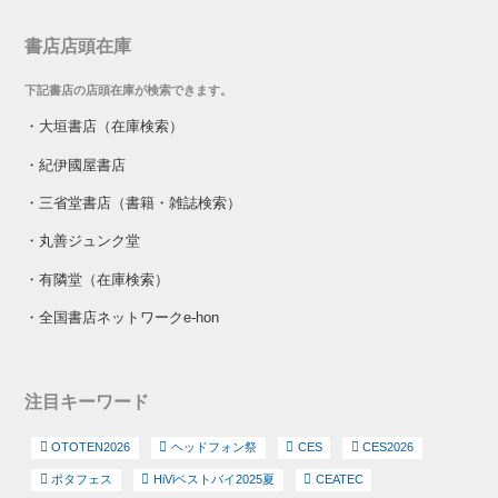
書店店頭在庫
下記書店の店頭在庫が検索できます。
・
大垣書店（在庫検索）
・
紀伊國屋書店
・
三省堂書店（書籍・雑誌検索）
・
丸善ジュンク堂
・
有隣堂（在庫検索）
・
全国書店ネットワークe-hon
注目キーワード
OTOTEN2026
ヘッドフォン祭
CES
CES2026
ポタフェス
HiViベストバイ2025夏
CEATEC