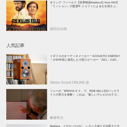
キリング･フィールド【世界映画Hakken伝 from HiVi】
『ミッション』の監督R･ジョフィによる心を揺さぶる
傑作
堀切日出晴
人気記事
イギリスのオーディオメーカー＂ACOUSTIC ENERGY
＂が40年前に発売した小型スピーカー「AE1」の40周
年記念モデル登場！
Stereo Sound ONLINE @
ソニーの「BRAVIA 9 Ⅱ」で、RGB Mini LEDバックラ
イトの実力を体験！ これは、“新しいテレビのカテゴリ
ー” だ（後）：麻倉怜士のいいもの研究所 レポート137
麻倉怜士
Nothing、イヤホンなのに、いろいろ使える全部入りモ