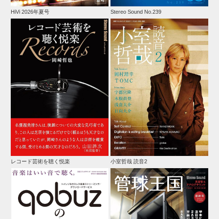
HiVi 2026年夏号
Stereo Sound No.239
レコード芸術を聴く悦楽
小室哲哉 読音2