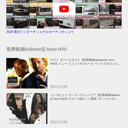
2024 東京インターナショナルオーディオショウ
世界映画Hakken伝 from HiVi
ラスト･ボーイスカウト【世界映画Hakken伝 from
HiVi】トニー･スコット✕ブルース･ウィリスのコンビが
放つ負け犬アクションの決定版！
堀切日出晴
インタビュー･ウィズ･ヴァンパイア【世界映画Hakken
伝 from HiVi】クルーズ&ピット競演！N･ジョーダン監
督吸血鬼ホラー
堀切日出晴