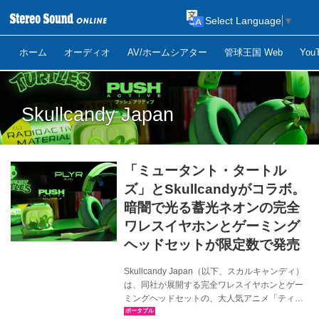
Select Language
▼
ホーム
オーディオ
AV/ホームシアター
管球王国 Web
Yo
Skullcandy Japan
「ミュータント・タートル
ズ」とSkullcandyがコラボ。
暗闇で光る蓄光ネオンの完全
ワレスイヤホンとゲーミング
ヘッドセットが限定数で発売
Skullcandy Japan（以下、スカルキャンディ）
は、同社が展開する完全ワレスイヤホンとゲー
ミングヘッドセットの、大人気アニメ「ティー
ンエイジ・ミュータント・ニンジャ・タートル