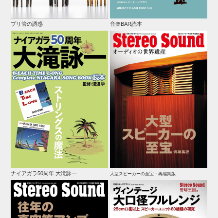
プリ管の誘惑
音楽BAR読本
ナイアガラ50周年 大滝詠一
大型スピーカーの至宝・再編集版