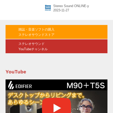
ズ」とのコラボレーションを発表。11月28日よ
Stereo Sound ONLINE-y
り、「Skullcandy x Turtles Push Active」
「Skullcandy x Turtles PLYR」として限定数で
発売する。価格は、TURTLES Push Activeが
￥16,800(税込)、TURTLES PLYRは
￥26,800（税込）。 これは、ミュータント・タ
雑誌・音楽ソフトの購入
ートルズ40周年を記念して行われるコラボで、
ステレオサウンドストア
彼ら（？）を忍者タート...
ステレオサウンド
YouTubeチャンネル
YouTube