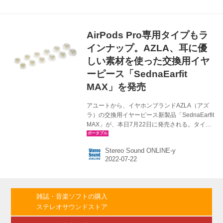
行ない、より自然な遮音ができる「開放モー
ド」の切り替えが可能な特許機構を備えた製
品。同ブランドのイヤーピースSednaEarfitシリ
AirPods Pro専用タイプもラ
ーズの付け替えが行なえるのも特徴となる。 会
場の状態・様子・遮音の仕方によってモードが
インナップ。AZLA、耳に優
選べ、密閉モードでは、高周波等の小さな音を
しい素材を使った交換用イヤ
遮音でき、最大...
ーピース「SednaEarfit
MAX」を発売
アユートから、イヤホンブランドAZLA（アズ
ラ）の交換用イヤーピース新製品「SednaEarfit
MAX」が、本日7月22日に発売される。タイプ
別に「Standard」「for TWS」「for AirPods
Pro」3シリーズをラインナップする。パッケー
Stereo Sound ONLINE-y
ジは、各シリーズで、3サイズ各1ペア
（￥3,980税込）、1サイズ2ペア（￥2,980税
込）の2種類を揃える。 SednaEarfit MAXは、耳
に優しく低刺激であるKCC SILICONE社100％
医療用メディカルシリコンを使用したイヤーチ
雑誌・音楽ソフトの購入
ップ。低圧迫と高遮音性の両立を実現するテー
ステレオサウンドストア
パード型構造設計と、音質変化を防ぎつつ異物
の侵入...