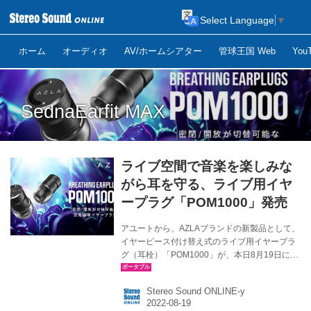
Select Language
▼
ホーム
オーディオ
AV/ホームシアター
管球王国 Web
Yo
SednaEarfit MAX
ライブ空間で音楽を楽しみな
がら耳を守る、ライブ用イヤ
ープラグ「POM1000」発売
アユートから、AZLAブランドの新製品として、
イヤーピース付け替え式のライブ用イヤープラ
グ（耳栓）「POM1000」が、本日8月19日に発
売される。価格は￥6,580（税込）。 POM1000
は、大音量下のライブ等においての聴覚保護を
Stereo Sound ONLINE-y
目的としたイヤープラグで、小さな音も遮音す
る「密閉モード」と、エアホールで空気循環を