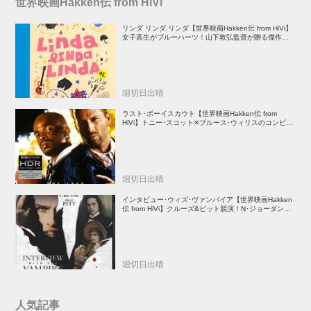
世界映画Hakken伝 from HiVi
リンダ リンダ リンダ【世界映画Hakken伝 from HiVi】
女子高生がブルーハーツ！山下敦弘監督が贈る傑作青春
学園ストーリー！
堀切日出晴
ラスト･ボーイスカウト【世界映画Hakken伝 from
HiVi】トニー･スコット✕ブルース･ウィリスのコンビが
放つ負け犬アクションの決定版！
堀切日出晴
インタビュー･ウィズ･ヴァンパイア【世界映画Hakken
伝 from HiVi】クルーズ&ピット競演！N･ジョーダン監
督吸血鬼ホラー
堀切日出晴
人気記事