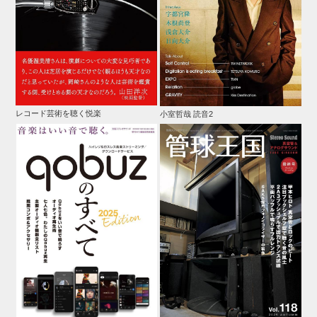
レコード芸術を聴く悦楽
小室哲哉 読音2