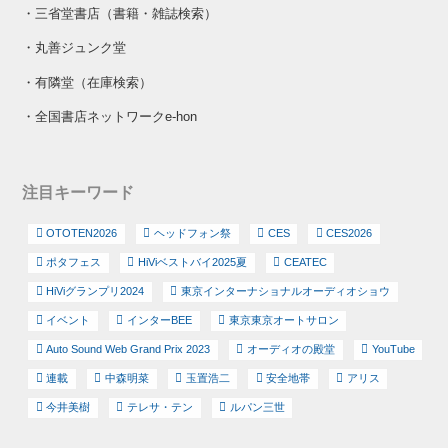
・
三省堂書店（書籍・雑誌検索）
・
丸善ジュンク堂
・
有隣堂（在庫検索）
・
全国書店ネットワークe-hon
注目キーワード
OTOTEN2026
ヘッドフォン祭
CES
CES2026
ポタフェス
HiViベストバイ2025夏
CEATEC
HiViグランプリ2024
東京インターナショナルオーディオショウ
イベント
インターBEE
東京東京オートサロン
Auto Sound Web Grand Prix 2023
オーディオの殿堂
YouTube
連載
中森明菜
玉置浩二
安全地帯
アリス
今井美樹
テレサ・テン
ルパン三世