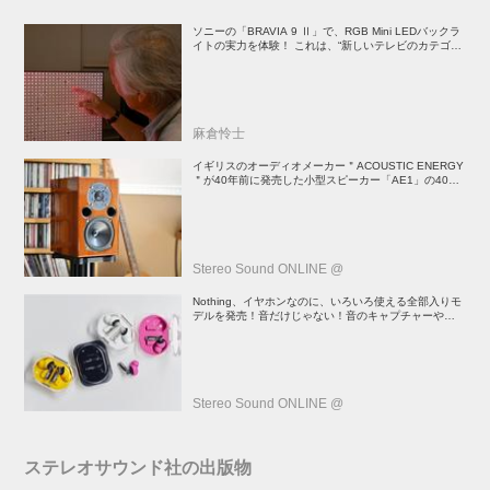
ソニーの「BRAVIA 9 Ⅱ」で、RGB Mini LEDバックラ
イトの実力を体験！ これは、“新しいテレビのカテゴリ
ー” だ（後）：麻倉怜士のいいもの研究所 レポート137
麻倉怜士
イギリスのオーディオメーカー＂ACOUSTIC ENERGY
＂が40年前に発売した小型スピーカー「AE1」の40周
年記念モデル登場！
Stereo Sound ONLINE @
Nothing、イヤホンなのに、いろいろ使える全部入りモ
デルを発売！音だけじゃない！音のキャプチャーや、会
話も録音できる
Stereo Sound ONLINE @
ステレオサウンド社の出版物