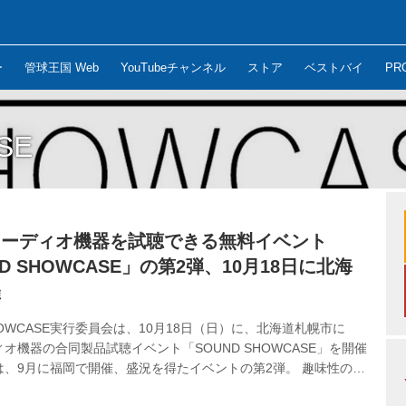
ー
管球王国 Web
YouTubeチャンネル
ストア
ベストバイ
PR
SE
オーディオ機器を試聴できる無料イベント
D SHOWCASE」の第2弾、10月18日に北海
催
SHOWCASE実行委員会は、10月18日（日）に、北海道札幌市に
オ機器の合同製品試聴イベント「SOUND SHOWCASE」を開催
は、9月に福岡で開催、盛況を得たイベントの第2弾。 趣味性の高
オ機器を実際に試聴できる場を提供することを目的に開催され