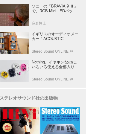
ソニーの「BRAVIA 9 Ⅱ」
で、RGB Mini LEDバック
ライトの実力を体験！ これ
は、“新しいテレビのカテゴ
麻倉怜士
リー” だ（後）：麻倉怜士
のいいもの研究所 レポート
イギリスのオーディオメー
137
カー＂ACOUSTIC
ENERGY＂が40年前に発売
した小型スピーカー
Stereo Sound ONLINE @
「AE1」の40周年記念モデ
ル登場！
Nothing、イヤホンなのに、
いろいろ使える全部入りモ
デルを発売！音だけじゃな
い！音のキャプチャーや、
Stereo Sound ONLINE @
会話も録音できる
ステレオサウンド社の出版物