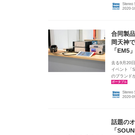
る、無料の試
Stereo
SHOWCAS
所：グラフボ
SOUND S
合同製品
岡天神で
「EM5
去る9月2
イベント「S
のブランド
飯田ピアノ 
デル（予定
Stereo
HiBy「R8
トワークに対
今回のイベント
話題の
「SOU