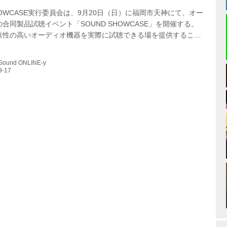
SHOWCASE実行委員会は、9月20日（日）に福岡市天神にて、オー
合同製品試聴イベント「SOUND SHOWCASE」を開催する。
味性の高いオーディオ機器を実際に試聴できる場を提供すること
催される、無料の試聴イベント。コロナ禍によって、人の集まる
縮小や中止を余儀なくされているが、そうした中でも話題の製品
 Sound ONLINE-y
されていることから、なかなか話題の製品を試聴する機会に恵ま
都市圏（東京・名古屋・大阪）以外の地にいるオーディオファン
有志によって運営されるイベントとなる。 出展ブランドは下記の
タイルはスタ...