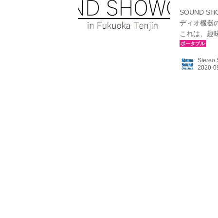
SOUND 
ディオ機器の
これは、趣
を目的に開
イベントは
Stereo
は多数発売
れない三大
へ向けて、
9社。 試聴ス