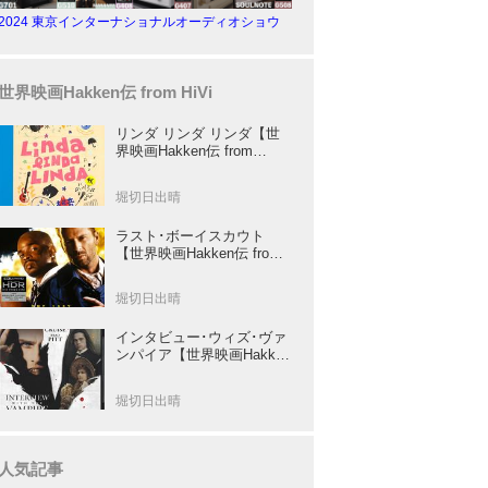
2024 東京インターナショナルオーディオショウ
世界映画Hakken伝 from HiVi
リンダ リンダ リンダ【世
界映画Hakken伝 from
HiVi】女子高生がブルーハ
ーツ！山下敦弘監督が贈る
堀切日出晴
傑作青春学園ストーリー！
ラスト･ボーイスカウト
【世界映画Hakken伝 from
HiVi】トニー･スコット✕ブ
ルース･ウィリスのコンビ
堀切日出晴
が放つ負け犬アクションの
決定版！
インタビュー･ウィズ･ヴァ
ンパイア【世界映画Hakken
伝 from HiVi】クルーズ&ピ
ット競演！N･ジョーダン監
堀切日出晴
督吸血鬼ホラー
人気記事