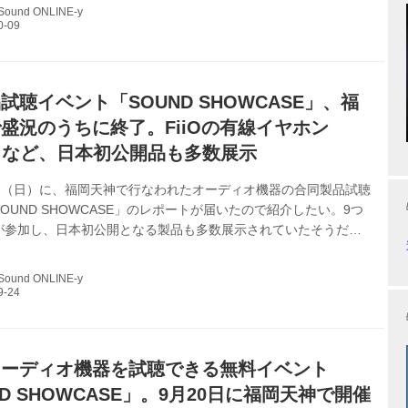
聴イベントとなる。 ●出展ブランド（五十音順） SOUND
 Sound ONLINE-y
E開催概要 開催日：2020年10月18日（日） 時間：12時～17時 場
ックス 北海道札幌市中央区南3条西５丁目 ノルベサ4F 主催：
HOWCASE実行委員会 会員企業：飯田ピアノ、エ...
試聴イベント「SOUND SHOWCASE」、福
盛況のうちに終了。FiiOの有線イヤホン
」など、日本初公開品も多数展示
0日（日）に、福岡天神で行なわれたオーディオ機器の合同製品試聴
OUND SHOWCASE」のレポートが届いたので紹介したい。9つ
が参加し、日本初公開となる製品も多数展示されていたそうだ。
ブース HiBy デジタルオーディオプレーヤーのフラッグシップモ
）「R8」を日本初公開 デジタルオーディオプレーヤー
 Sound ONLINE-y
」 今秋発売予定／価格未定 R8はWi-Fiモデルの「R8AL」と4Gネッ
応したSIMモデルの「R8SS」の二種類をラインナップするが、
では「R8AL」を展示。 DACチップに「AK4497」を...
オーディオ機器を試聴できる無料イベント
ND SHOWCASE」。9月20日に福岡天神で開催