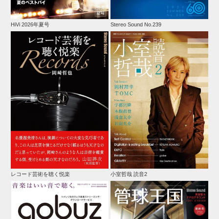
HiVi 2026年夏号
Stereo Sound No.239
レコード芸術を聴く悦楽
小室哲哉 読音2