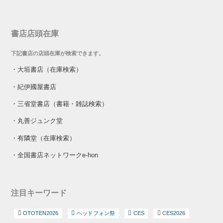
書店店頭在庫
下記書店の店頭在庫が検索できます。
・
大垣書店（在庫検索）
・
紀伊國屋書店
・
三省堂書店（書籍・雑誌検索）
・
丸善ジュンク堂
・
有隣堂（在庫検索）
・
全国書店ネットワークe-hon
注目キーワード
OTOTEN2026
ヘッドフォン祭
CES
CES2026