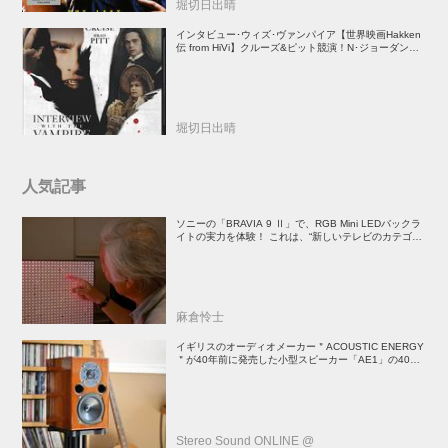
堀切日出晴
インタビュー･ウィズ･ヴァンパイア【世界映画Hakken
伝 from HiVi】クルーズ&ピット競演！N･ジョーダン監
督吸血鬼ホラー
堀切日出晴
人気記事
ソニーの「BRAVIA 9 Ⅱ」で、RGB Mini LEDバックラ
イトの実力を体験！ これは、“新しいテレビのカテゴリ
ー” だ（後）：麻倉怜士のいいもの研究所 レポート137
麻倉怜士
イギリスのオーディオメーカー＂ACOUSTIC ENERGY
＂が40年前に発売した小型スピーカー「AE1」の40周
年記念モデル登場！
Stereo Sound ONLINE @