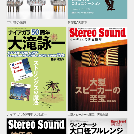
プリ管の誘惑
音楽BAR読本
ナイアガラ50周年 大滝詠一
大型スピーカーの至宝・再編集版