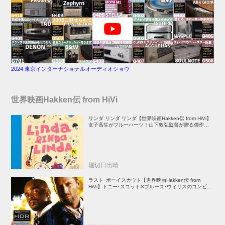
2024 東京インターナショナルオーディオショウ
世界映画Hakken伝 from HiVi
リンダ リンダ リンダ【世界映画Hakken伝 from HiVi】
女子高生がブルーハーツ！山下敦弘監督が贈る傑作青春
学園ストーリー！
堀切日出晴
ラスト･ボーイスカウト【世界映画Hakken伝 from
HiVi】トニー･スコット✕ブルース･ウィリスのコンビが
放つ負け犬アクションの決定版！