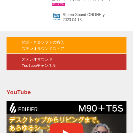
シネマズプレミアム新宿」をオープンするが、
それに先駆けて同シアターのプレス向け内見会
Stereo Sound ONLINE-y
を開いた。 大枠は、前回紹介した記事と同じだ
が、今回は35ｍｍフィルム上映設備を備えた
「シアター8」、ScreenＸ対応の「シアター
6」、および、ドルビーアトモス対応の「シアタ
ー3」、それぞれのシアターにてデモ上映が行な
雑誌・音楽ソフトの購入
われたことが、新規のものとなる。加えて、シ
ステレオサウンドストア
アターに併設されているラウンジ、グッズショ
ップ「スーベニアショップ」などもお披露目さ
ステレオサウンド
れた。 ▼関連記事「新宿に、映像と...
YouTubeチャンネル
YouTube