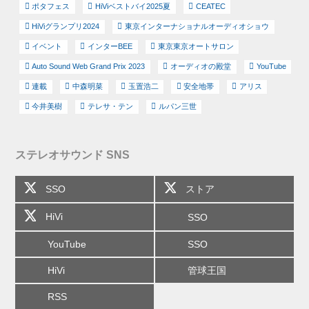
ポタフェス
HiViベストバイ2025夏
CEATEC
HiViグランプリ2024
東京インターナショナルオーディオショウ
イベント
インターBEE
東京東京オートサロン
Auto Sound Web Grand Prix 2023
オーディオの殿堂
YouTube
連載
中森明菜
玉置浩二
安全地帯
アリス
今井美樹
テレサ・テン
ルパン三世
ステレオサウンド SNS
SSO
ストア
HiVi
SSO
YouTube
SSO
HiVi
管球王国
RSS