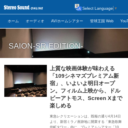
Select Language
▼
ホーム
オーディオ
AV/ホームシアター
管球王国 Web
Yo
SAION-SR EDITION-
上質な映画体験が味わえる
「109シネマズプレミアム新
宿」、いよいよ明日オープ
ン。フィルム上映から、ドル
ビーアトモス、Screen Xまで
楽しめる
東急レクリエーションは、既報の通り4月14日
より、新宿ミラノ座跡地に開業する「東急歌舞
伎町タワー」内に、プレミアムシアター「109