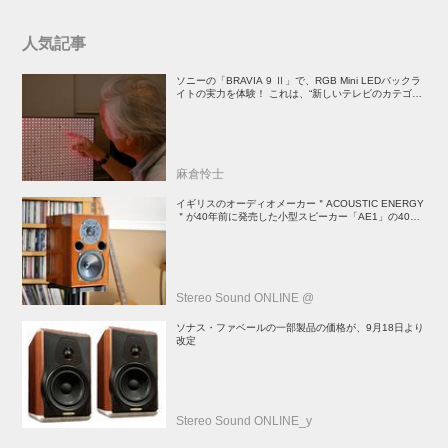
人気記事
ソニーの「BRAVIA 9 Ⅱ」で、RGB Mini LEDバックラ
イトの実力を体験！ これは、“新しいテレビのカテゴリ
ー” だ（後）：麻倉怜士のいいもの研究所 レポート137
麻倉怜士
イギリスのオーディオメーカー＂ACOUSTIC ENERGY
＂が40年前に発売した小型スピーカー「AE1」の40周
年記念モデル登場！
Stereo Sound ONLINE @
ソナス・ファベールの一部製品の価格が、9月18日より
改定
Stereo Sound ONLINE_y