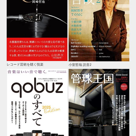
レコード芸術を聴く悦楽
小室哲哉 読音2