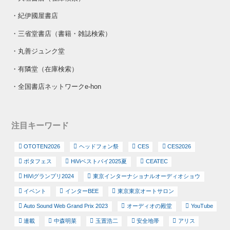
・
紀伊國屋書店
・
三省堂書店（書籍・雑誌検索）
・
丸善ジュンク堂
・
有隣堂（在庫検索）
・
全国書店ネットワークe-hon
注目キーワード
OTOTEN2026
ヘッドフォン祭
CES
CES2026
ポタフェス
HiViベストバイ2025夏
CEATEC
HiViグランプリ2024
東京インターナショナルオーディオショウ
イベント
インターBEE
東京東京オートサロン
Auto Sound Web Grand Prix 2023
オーディオの殿堂
YouTube
連載
中森明菜
玉置浩二
安全地帯
アリス