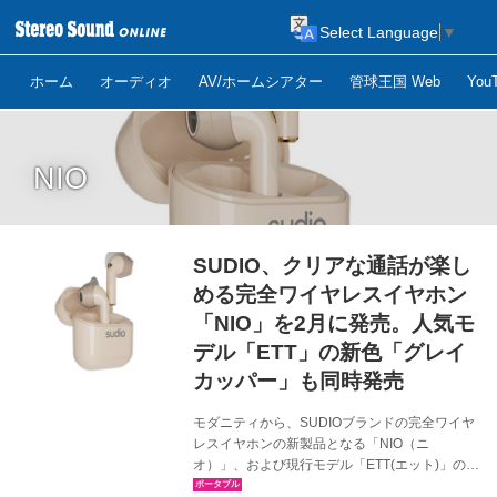
Select Language
▼
ホーム
オーディオ
AV/ホームシアター
管球王国 Web
Yo
NIO
SUDIO、クリアな通話が楽し
める完全ワイヤレスイヤホン
「NIO」を2月に発売。人気モ
デル「ETT」の新色「グレイ
カッパー」も同時発売
モダニティから、SUDIOブランドの完全ワイヤ
レスイヤホンの新製品となる「NIO（ニ
オ）」、および現行モデル「ETT(エット)」の新
色「グレイカッパー」が、2月に発売される。価