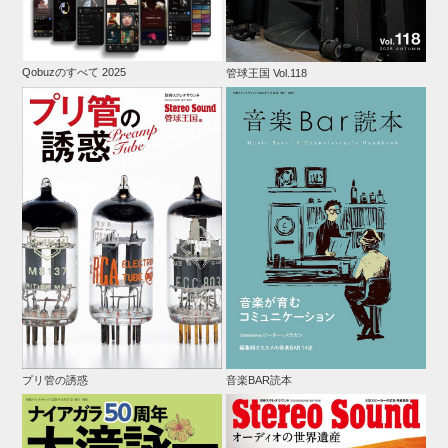
Qobuzのすべて 2025
管球王国 Vol.118
プリ管の誘惑
音楽BAR読本