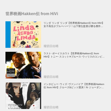
世界映画Hakken伝 from HiVi
リンダ リンダ リンダ【世界映画Hakken伝 from HiVi】
女子高生がブルーハーツ！山下敦弘監督が贈る傑作青春
学園ストーリー！
堀切日出晴
ラスト･ボーイスカウト【世界映画Hakken伝 from
HiVi】トニー･スコット✕ブルース･ウィリスのコンビが
放つ負け犬アクションの決定版！
堀切日出晴
インタビュー･ウィズ･ヴァンパイア【世界映画Hakken
伝 from HiVi】クルーズ&ピット競演！N･ジョーダン監
督吸血鬼ホラー
堀切日出晴