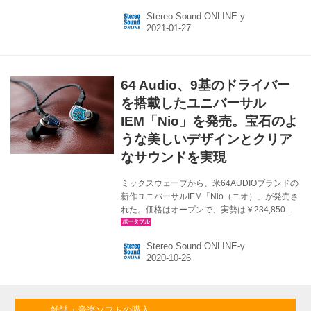
格は、NIOが￥8,800（税込）、ETTは現行品と
Stereo Sound ONLINE-y
同じく￥16,800（税込）となる。 NIOは、ステ
ィックタイプの完全ワイヤレスイヤホン。
10mm径のダイナミックドライバーを搭載し、
パワフルで音場感のあるサウンドが楽しめると
している。 本体には、マイクが2つ内蔵されて
64 Audio、9基のドライバー
おり、一つは周囲の環境音を拾い、一つは通話
用のボイスマイクとなっているそうで、通話時
を搭載したユニバーサル
に周囲の騒音を抑制して、クリアな会話が行な
IEM「Nio」を発売。宝石のよ
えるよう設計されてい...
うな美しいデザインとクリア
なサウンドを実現
ミックスウェーブから、米64AUDIOブランドの
新作ユニバーサルIEM「Nio（ニオ）」が発売さ
れた。価格はオープンで、実勢は￥234,850前
後。 Nioは、9mm径のダイナミックドライバー
と、8基のバランスド・アーマチュア（BA）ド
Stereo Sound ONLINE-y
ライバーの、合計9基のユニットを搭載したハイ
ブリッドタイプのIEM。製品名のNioは、スウェ
ーデン語で数字の「9」（搭載ドライバー数）＝
を表すそうだ。 Nioには、同ブランドのオリジ
ナル技術となる「tia（Tubeless In-ear
雑誌・音楽ソフトの購入