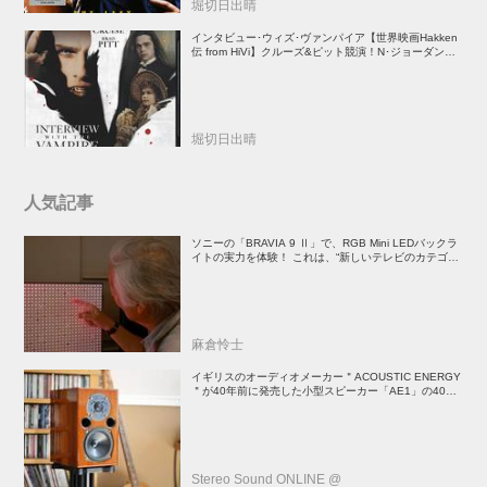
堀切日出晴
インタビュー･ウィズ･ヴァンパイア【世界映画Hakken
伝 from HiVi】クルーズ&ピット競演！N･ジョーダン監
督吸血鬼ホラー
堀切日出晴
人気記事
ソニーの「BRAVIA 9 Ⅱ」で、RGB Mini LEDバックラ
イトの実力を体験！ これは、“新しいテレビのカテゴリ
ー” だ（後）：麻倉怜士のいいもの研究所 レポート137
麻倉怜士
イギリスのオーディオメーカー＂ACOUSTIC ENERGY
＂が40年前に発売した小型スピーカー「AE1」の40周
年記念モデル登場！
Stereo Sound ONLINE @