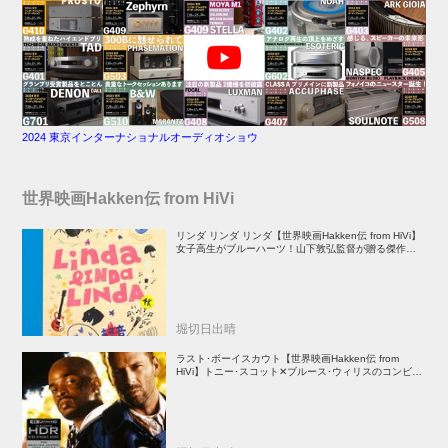
2024 東京インターナショナルオーディオショウ
世界映画Hakken伝 from HiVi
リンダ リンダ リンダ【世界映画Hakken伝 from HiVi】
女子高生がブルーハーツ！山下敦弘監督が贈る傑作青春
学園ストーリー！
堀切日出晴
ラスト･ボーイスカウト【世界映画Hakken伝 from
HiVi】トニー･スコット✕ブルース･ウィリスのコンビが
放つ負け犬アクションの決定版！