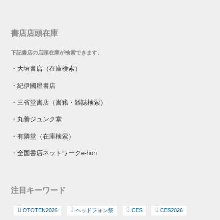
書店店頭在庫
下記書店の店頭在庫が検索できます。
・
大垣書店（在庫検索）
・
紀伊國屋書店
・
三省堂書店（書籍・雑誌検索）
・
丸善ジュンク堂
・
有隣堂（在庫検索）
・
全国書店ネットワークe-hon
注目キーワード
OTOTEN2026
ヘッドフォン祭
CES
CES2026