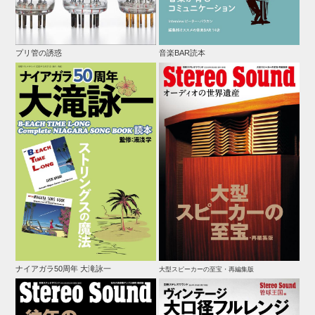
プリ管の誘惑
音楽BAR読本
ナイアガラ50周年 大滝詠一
大型スピーカーの至宝・再編集版