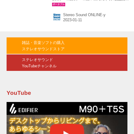
いて、品質向上を目的としたファームウェアの
アップデートを実施する。 ●M17用ファームウ
Stereo Sound ONLINE-y
ェア「FW1.0.6」 ＜更新内容＞ ・ROON Ready
機能を追加（FiiO Roonをクリックすると使用
可） ・Bluetooth送信にLHDCコーデックを追加
・2次歪みの調整項目を追加（設定-音声-
Second harmonic regulationで設定） ・実験的
雑誌・音楽ソフトの購入
機能を追加（パラメトリックEQ, DLNA送信）
ステレオサウンドストア
・DTS フォーマ...
ステレオサウンド
YouTubeチャンネル
YouTube