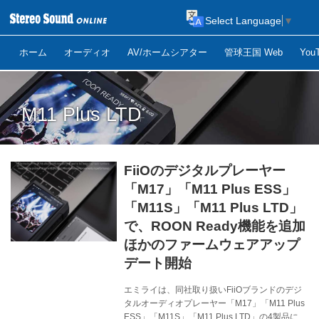
Select Language
▼
ホーム
オーディオ
AV/ホームシアター
管球王国 Web
Yo
M11 Plus LTD
FiiOのデジタルプレーヤー
「M17」「M11 Plus ESS」
「M11S」「M11 Plus LTD」
で、ROON Ready機能を追加
ほかのファームウェアアップ
デート開始
エミライは、同社取り扱いFiiOブランドのデジ
タルオーディオプレーヤー「M17」「M11 Plus
ESS」「M11S」「M11 Plus LTD」の4製品につ