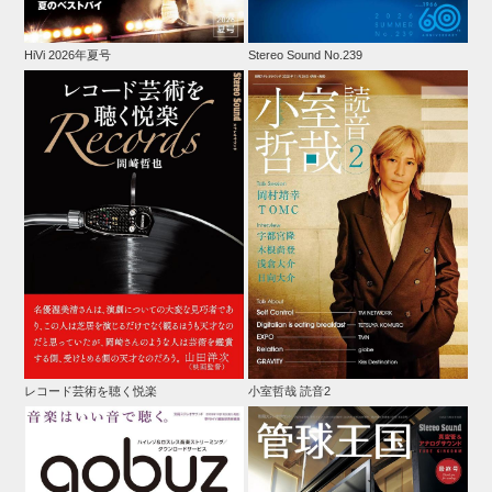
HiVi 2026年夏号
Stereo Sound No.239
レコード芸術を聴く悦楽
小室哲哉 読音2