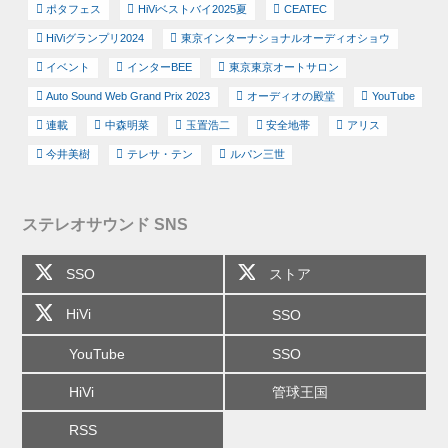
ポタフェス
HiViベストバイ2025夏
CEATEC
HiViグランプリ2024
東京インターナショナルオーディオショウ
イベント
インターBEE
東京東京オートサロン
Auto Sound Web Grand Prix 2023
オーディオの殿堂
YouTube
連載
中森明菜
玉置浩二
安全地帯
アリス
今井美樹
テレサ・テン
ルパン三世
ステレオサウンド SNS
SSO
ストア
HiVi
SSO
YouTube
SSO
HiVi
管球王国
RSS