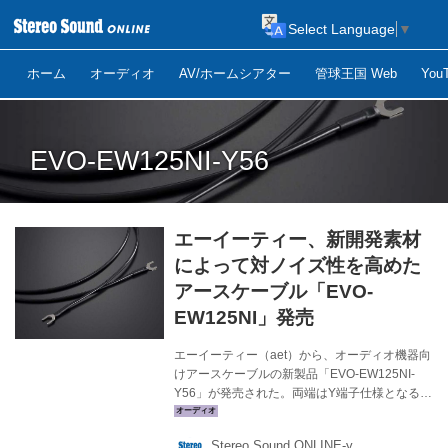
Select Language
▼
ホーム
オーディオ
AV/ホームシアター
管球王国 Web
Yo
EVO-EW125NI-Y56
エーイーティー、新開発素材
によって対ノイズ性を高めた
アースケーブル「EVO-
EW125NI」発売
エーイーティー（aet）から、オーディオ機器向
けアースケーブルの新製品「EVO-EW125NI-
Y56」が発売された。両端はY端子仕様となる。
価格とラインナップは下記の通り。 アースケー
ブル「EVO-EW125NI」（Y端子仕様） 「EVO-
Stereo Sound ONLINE-y