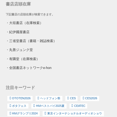
書店店頭在庫
下記書店の店頭在庫が検索できます。
・
大垣書店（在庫検索）
・
紀伊國屋書店
・
三省堂書店（書籍・雑誌検索）
・
丸善ジュンク堂
・
有隣堂（在庫検索）
・
全国書店ネットワークe-hon
注目キーワード
OTOTEN2026
ヘッドフォン祭
CES
CES2026
ポタフェス
HiViベストバイ2025夏
CEATEC
HiViグランプリ2024
東京インターナショナルオーディオショウ