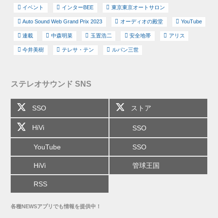
イベント
インターBEE
東京東京オートサロン
Auto Sound Web Grand Prix 2023
オーディオの殿堂
YouTube
連載
中森明菜
玉置浩二
安全地帯
アリス
今井美樹
テレサ・テン
ルパン三世
ステレオサウンド SNS
SSO
ストア
HiVi
SSO
YouTube
SSO
HiVi
管球王国
RSS
各種NEWSアプリでも情報を提供中！