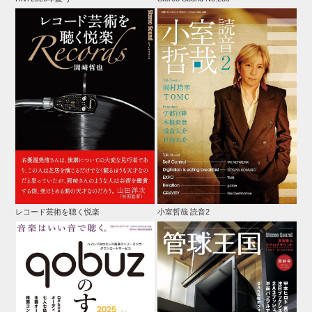
レコード芸術を聴く悦楽
小室哲哉 読音2