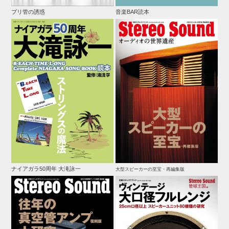
プリ管の誘惑
音楽BAR読本
ナイアガラ50周年 大滝詠一
大型スピーカーの至宝・再編集版