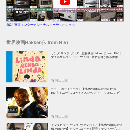
2024 東京インターナショナルオーディオショウ
世界映画Hakken伝 from HiVi
リンダ リンダ リンダ【世界映画Hakken伝 from HiVi】
女子高生がブルーハーツ！山下敦弘監督が贈る傑作青春
学園ストーリー！
堀切日出晴
ラスト･ボーイスカウト【世界映画Hakken伝 from
HiVi】トニー･スコット✕ブルース･ウィリスのコンビが
放つ負け犬アクションの決定版！
堀切日出晴
インタビュー･ウィズ･ヴァンパイア【世界映画Hakken
伝 from HiVi】クルーズ&ピット競演！N･ジョーダン監