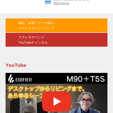
EW125NI-Y56」 1.5ｍ ￥6,600（税込） 3.0m
￥10,560（税込） 0.6m ￥5,280（税込 受注生
産品） 5.0m ￥13,200（税込 受注生産品） 今回
発売されたEVO-EW125NI-Y56は、フラッグシ
ップモデルにも採用された新導体DF無酸素銅
雑誌・音楽ソフトの購入
と、帯電防止材を使用しているのが特徴とな
ステレオサウンドストア
る。ケーブル両端はY端子の仕様...
ステレオサウンド
YouTubeチャンネル
YouTube