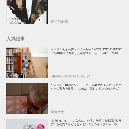
督吸血鬼ホラー
堀切日出晴
人気記事
イギリスのオーディオメーカー＂ACOUSTIC ENERGY
＂が40年前に発売した小型スピーカー「AE1」の40周
年記念モデル登場！
Stereo Sound ONLINE @
ソニーの「BRAVIA 9 Ⅱ」で、RGB Mini LEDバックラ
イトの実力を体験！ これは、“新しいテレビのカテゴリ
ー” だ（後）：麻倉怜士のいいもの研究所 レポート137
麻倉怜士
Nothing、イヤホンなのに、いろいろ使える全部入りモ
デルを発売！音だけじゃない！音のキャプチャーや、会
話も録音できる