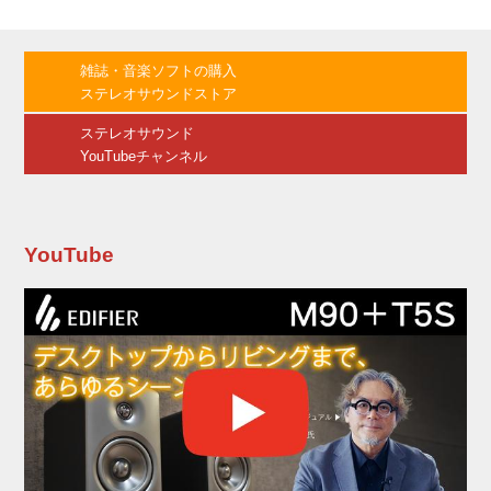
て藤田直哉監督が登壇する舞台挨拶を開催しま
した。 ● ● 映画『瞼の転校生』先行公開記念舞
台挨拶が2月23日、埼玉・MOVIX川口で行なわ
雑誌・音楽ソフトの購入
れ、主演の松藤史恩、共演の齋藤潤、村田寛
ステレオサウンドストア
奈、市川華丸（劇団美松）、松川さなえ（劇団
美松 太夫元）、メガホンをとった藤田直哉監督
ステレオサウンド
が登壇した。 本作...
YouTubeチャンネル
YouTube