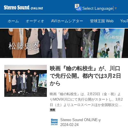
Select Language
▼
ホーム
オーディオ
AV/ホームシアター
管球王国 Web
Yo
松藤史恩
映画『瞼の転校生』が、川口
で先行公開。都内では3月2日
から
映画『瞼の転校生』は、2月23日（金・祝）よ
りMOVIX川口にて先行公開がスタートし、3月2
日（土）よりユーロスペースほか全国順次公開
いたします。 先行公開を記念して、2月23日
（金・祝）12：30からMOVIX川口 シアター8に
Stereo Sound ONLINE-y
て、松藤史恩、齋藤潤、村田寛奈、市川華丸
（劇団美松）、松川さなえ（劇団美松）、そし