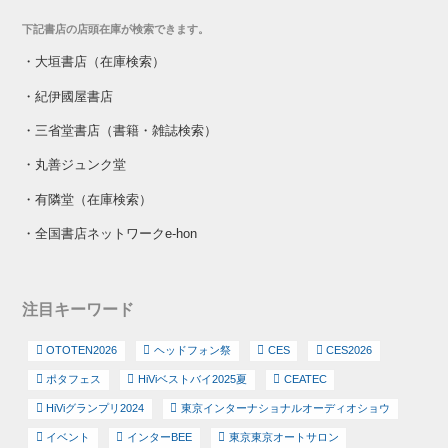
下記書店の店頭在庫が検索できます。
・
大垣書店（在庫検索）
・
紀伊國屋書店
・
三省堂書店（書籍・雑誌検索）
・
丸善ジュンク堂
・
有隣堂（在庫検索）
・
全国書店ネットワークe-hon
注目キーワード
OTOTEN2026
ヘッドフォン祭
CES
CES2026
ポタフェス
HiViベストバイ2025夏
CEATEC
HiViグランプリ2024
東京インターナショナルオーディオショウ
イベント
インターBEE
東京東京オートサロン