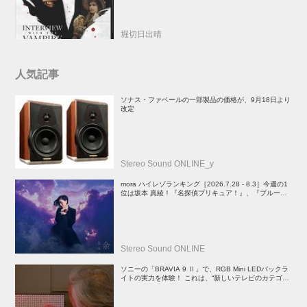
堀切日出晴
人気記事
ソナス・ファベールの一部製品の価格が、9月18日より
改定
Stereo Sound ONLINE_y
mora ハイレゾランキング［2026.7.28 - 8.3］今週の1
位は坂本 真綾！『名探偵プリキュア！』、『ブルーア
ーカイブ』、『映画ちいかわ 人魚の島のひみつ』関連
楽曲や、YOASOBIのEP、PenthouseのALもランクイ
ン
Stereo Sound ONLINE
ソニーの「BRAVIA 9 Ⅱ」で、RGB Mini LEDバックラ
イトの実力を体験！ これは、“新しいテレビのカテゴリ
ー” だ（後）：麻倉怜士のいいもの研究所 レポート137