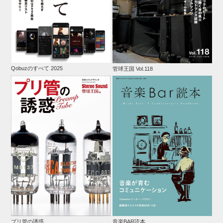
Qobuzのすべて 2025
管球王国 Vol.118
プリ管の誘惑
音楽BAR読本