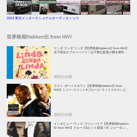
2024 東京インターナショナルオーディオショウ
世界映画Hakken伝 from HiVi
リンダ リンダ リンダ【世界映画Hakken伝 from HiVi】
女子高生がブルーハーツ！山下敦弘監督が贈る傑作青春
学園ストーリー！
堀切日出晴
ラスト･ボーイスカウト【世界映画Hakken伝 from
HiVi】トニー･スコット✕ブルース･ウィリスのコンビが
放つ負け犬アクションの決定版！
堀切日出晴
インタビュー･ウィズ･ヴァンパイア【世界映画Hakken
伝 from HiVi】クルーズ&ピット競演！N･ジョーダン監
督吸血鬼ホラー