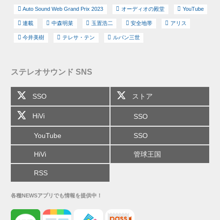
Auto Sound Web Grand Prix 2023
オーディオの殿堂
YouTube
連載
中森明菜
玉置浩二
安全地帯
アリス
今井美樹
テレサ・テン
ルパン三世
ステレオサウンド SNS
SSO
ストア
HiVi
SSO
YouTube
SSO
HiVi
管球王国
RSS
各種NEWSアプリでも情報を提供中！