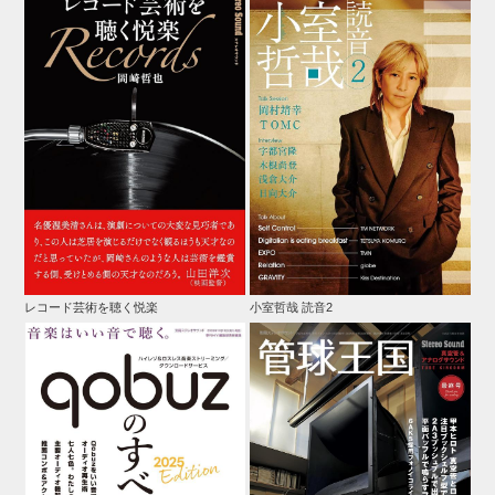
レコード芸術を聴く悦楽
小室哲哉 読音2