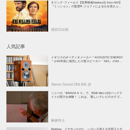
キリング･フィールド【世界映画Hakken伝 from HiVi】
『ミッション』の監督R･ジョフィによる心を揺さぶる
傑作
堀切日出晴
人気記事
イギリスのオーディオメーカー＂ACOUSTIC ENERGY
＂が40年前に発売した小型スピーカー「AE1」の40周
年記念モデル登場！
Stereo Sound ONLINE @
ソニーの「BRAVIA 9 Ⅱ」で、RGB Mini LEDバックラ
イトの実力を体験！ これは、“新しいテレビのカテゴリ
ー” だ（後）：麻倉怜士のいいもの研究所 レポート137
麻倉怜士
Nothing、イヤホンなのに、いろいろ使える全部入りモ