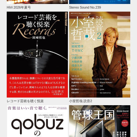
HiVi 2026年夏号
Stereo Sound No.239
レコード芸術を聴く悦楽
小室哲哉 読音2