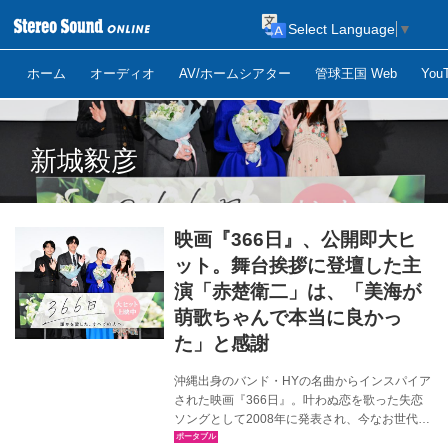
Select Language
▼
ホーム
オーディオ
AV/ホームシアター
管球王国 Web
Yo
新城毅彦
映画『366日』、公開即大ヒ
ット。舞台挨拶に登壇した主
演「赤楚衛二」は、「美海が
萌歌ちゃんで本当に良かっ
た」と感謝
沖縄出身のバンド・HYの名曲からインスパイア
された映画『366日』。叶わぬ恋を歌った失恋
ソングとして2008年に発表され、今なお世代を
超えて愛され続けている楽曲をモチーフに、全