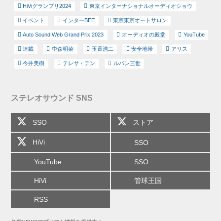
HiViグランプリ2024
東京インターナショナルオーディオショウ
イベント
インターBEE
東京東京オートサロン
Auto Sound Web Grand Prix 2023
オーディオの殿堂
YouTube
連載
中森明菜
玉置浩二
安全地帯
アリス
今井美樹
テレサ・テン
ルパン三世
ステレオサウンド SNS
SSO
ストア
HiVi
SSO
YouTube
SSO
HiVi
管球王国
RSS