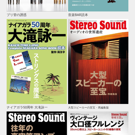
プリ管の誘惑
音楽BAR読本
ナイアガラ50周年 大滝詠一
大型スピーカーの至宝・再編集版