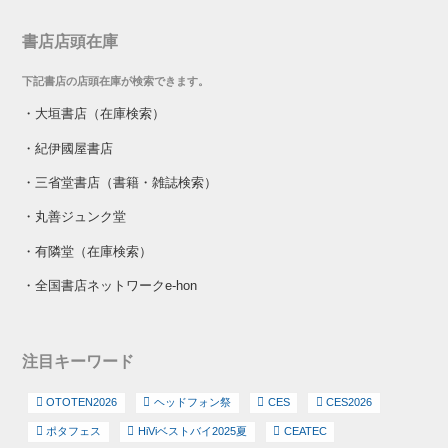
書店店頭在庫
下記書店の店頭在庫が検索できます。
・
大垣書店（在庫検索）
・
紀伊國屋書店
・
三省堂書店（書籍・雑誌検索）
・
丸善ジュンク堂
・
有隣堂（在庫検索）
・
全国書店ネットワークe-hon
注目キーワード
OTOTEN2026
ヘッドフォン祭
CES
CES2026
ポタフェス
HiViベストバイ2025夏
CEATEC