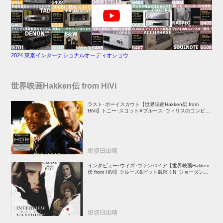
2024 東京インターナショナルオーディオショウ
世界映画Hakken伝 from HiVi
ラスト･ボーイスカウト【世界映画Hakken伝 from
HiVi】トニー･スコット✕ブルース･ウィリスのコンビが
放つ負け犬アクションの決定版！
堀切日出晴
インタビュー･ウィズ･ヴァンパイア【世界映画Hakken
伝 from HiVi】クルーズ&ピット競演！N･ジョーダン監
督吸血鬼ホラー
堀切日出晴