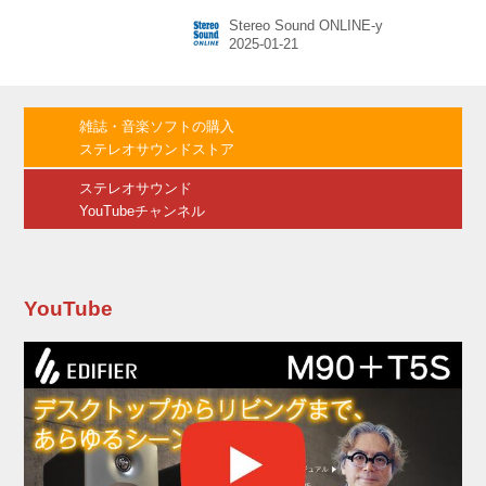
く新しいオリジナルラブストーリーが誕生し
Stereo Sound ONLINE-y
た。 主人公・真喜屋湊（まきや・みなと）を赤
楚衛二、高校時代に湊と出会い、運命的な恋を
するヒロイン・玉城美海（たましろ・みう）を
上白石萌歌が演じるほか、中島裕翔、玉城ティ
ナなど湊と美海の20年に渡る物語に深みと彩り
雑誌・音楽ソフトの購入
をもたらす豪華俳優陣が集結した。沖縄と東京
ステレオサウンドストア
という2つの都市を舞台に、20年の時を超えた
切なすぎる純愛ラブストーリー。さらに楽曲
ステレオサウンド
「366日」のアンサーソングとしてHY...
YouTubeチャンネル
YouTube