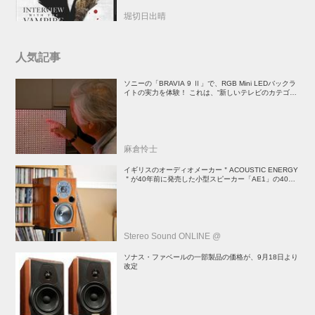
堀切日出晴
人気記事
ソニーの「BRAVIA 9 Ⅱ」で、RGB Mini LEDバックラ
イトの実力を体験！ これは、“新しいテレビのカテゴリ
ー” だ（後）：麻倉怜士のいいもの研究所 レポート137
麻倉怜士
イギリスのオーディオメーカー＂ACOUSTIC ENERGY
＂が40年前に発売した小型スピーカー「AE1」の40周
年記念モデル登場！
Stereo Sound ONLINE @
ソナス・ファベールの一部製品の価格が、9月18日より
改定