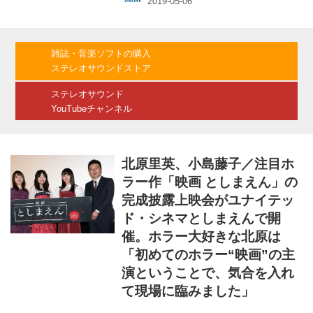
て高橋浩監督ら。 全員が劇中衣装で登壇してい
たが、一人だけ制服姿であった小宮は浅川から
いじられっぱなしで、「25にもなっての制服姿
に疑問を感じつつも、若さに負けずに頑張りた
雑誌・音楽ソフトの購入
い」と、自虐的なコメントも。前回の舞台挨拶
ステレオサウンドストア
では思いっきりネタバレ発言をしてしまった松
田は、「今回は上映後なので、のびのびやらせ
ステレオサウンド
てもらいます」と開き直っていた。 司会...
YouTubeチャンネル
北原里英、小島藤子／注目ホ
ラー作「映画 としまえん」の
完成披露上映会がユナイテッ
ド・シネマとしまえんで開
催。ホラー大好きな北原は
「初めてのホラー“映画”の主
演ということで、気合を入れ
て現場に臨みました」