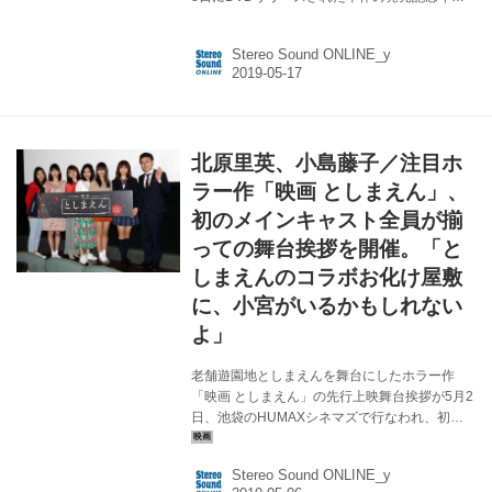
ントが、明日5月18日（土）に、秋葉原の
AKIBAソフマップ（4）アミューズメント館にて
Stereo Sound ONLINE_y
開催される。 出席するのは、監督の桐生コウジ
に加え、主演小島藤子、共演の深澤大河ら3人。
小島は、本作で映画初主演を飾っており、その
意味でも注目の1本。共演には、「弱虫ペダル」
の深澤大河、現役アイドル志田友美（夢みるア
北原里英、小島藤子／注目ホ
ドレセンス）、茜屋日海夏（i☆Ris）などフレ
ッシュな面々に加え、ベンガル、黒田大輔、大
ラー作「映画 としまえん」、
浦龍宇一らベテラン勢が脇を固める。『イカ
初のメインキャスト全員が揃
天』審査委員長の萩原健太と、元...
っての舞台挨拶を開催。「と
しまえんのコラボお化け屋敷
に、小宮がいるかもしれない
よ」
老舗遊園地としまえんを舞台にしたホラー作
「映画 としまえん」の先行上映舞台挨拶が5月2
日、池袋のHUMAXシネマズで行なわれ、初め
てメインキャスト6名が揃って登壇した。出席メ
ンバーは、主演の北原里英、小島藤子、浅川梨
Stereo Sound ONLINE_y
奈、松田るか、さいとうなり、小宮有紗、そし