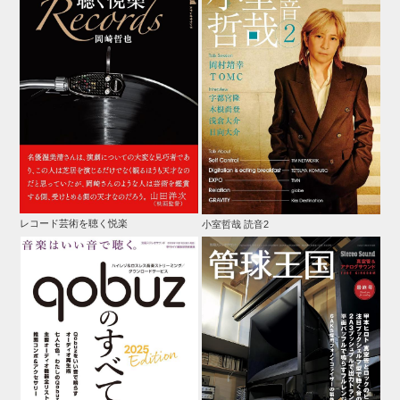
レコード芸術を聴く悦楽
小室哲哉 読音2