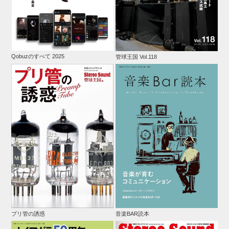
Qobuzのすべて 2025
管球王国 Vol.118
プリ管の誘惑
音楽BAR読本