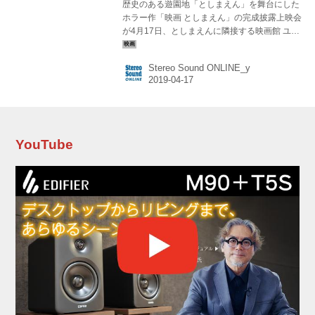
歴史のある遊園地「としまえん」を舞台にした
ホラー作「映画 としまえん」の完成披露上映会
が4月17日、としまえんに隣接する映画館 ユナ
イテッド・シネマ としまえんで行なわれ、主演
の北原里英、共演の小島藤子、浅川梨奈、松田
Stereo Sound ONLINE_y
るか、そして本作が商業映画初作品となる高橋
浩監督らが登壇した。 本作では、実在するとし
まえんに、都市伝説をブレンドしてホラーに仕
立て、そこに芸達者なフレッシュなキャストを
迎えた注目作。オファーを受けた時の感想を聞
かれた主演の北原は「ホラー作としては、ドラ
YouTube
マや舞台の経験はありましたけど、映画で、し
かも、グループ卒業後初の主演作として出演で
きるということで、気合を入れて現場に臨...