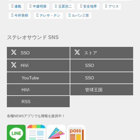
連載
中森明菜
玉置浩二
安全地帯
アリス
今井美樹
テレサ・テン
ルパン三世
ステレオサウンド SNS
SSO
ストア
HiVi
SSO
YouTube
SSO
HiVi
管球王国
RSS
各種NEWSアプリでも情報を提供中！