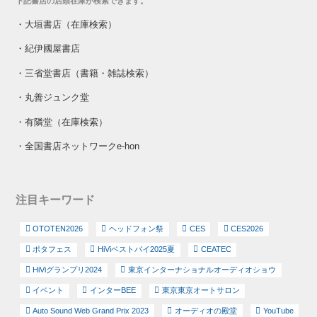
下記書店の店頭在庫が検索できます。
・
大垣書店（在庫検索）
・
紀伊國屋書店
・
三省堂書店（書籍・雑誌検索）
・
丸善ジュンク堂
・
有隣堂（在庫検索）
・
全国書店ネットワークe-hon
注目キーワード
OTOTEN2026
ヘッドフォン祭
CES
CES2026
ポタフェス
HiViベストバイ2025夏
CEATEC
HiViグランプリ2024
東京インターナショナルオーディオショウ
イベント
インターBEE
東京東京オートサロン
Auto Sound Web Grand Prix 2023
オーディオの殿堂
YouTube