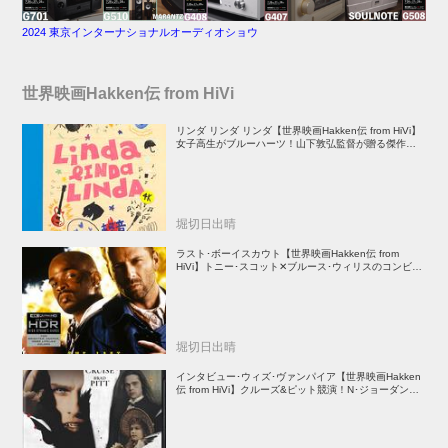
2024 東京インターナショナルオーディオショウ
世界映画Hakken伝 from HiVi
リンダ リンダ リンダ【世界映画Hakken伝 from HiVi】
女子高生がブルーハーツ！山下敦弘監督が贈る傑作青春
学園ストーリー！
堀切日出晴
ラスト･ボーイスカウト【世界映画Hakken伝 from
HiVi】トニー･スコット✕ブルース･ウィリスのコンビが
放つ負け犬アクションの決定版！
堀切日出晴
インタビュー･ウィズ･ヴァンパイア【世界映画Hakken
伝 from HiVi】クルーズ&ピット競演！N･ジョーダン監
督吸血鬼ホラー