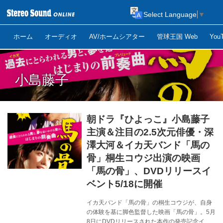
Select Language
▼
ホーム
オーディオ
AV/ホームシアター
管球王国 Web
Yo
小島藤子
朝ドラ『ひよっこ』小島藤子
主演＆注目の2.5次元俳優・深
澤大河＆イカ天バンド「馬の
骨」桐生コウジ出演の映画
「馬の骨」、DVDリリースイ
ベント5/18に開催
イカ天バンド「馬の骨」の桐生コウジが、自身
の体験を基に脚色監督した映画「馬の骨」。5月
8日にDVDリリースされた本作の発売記念イベ