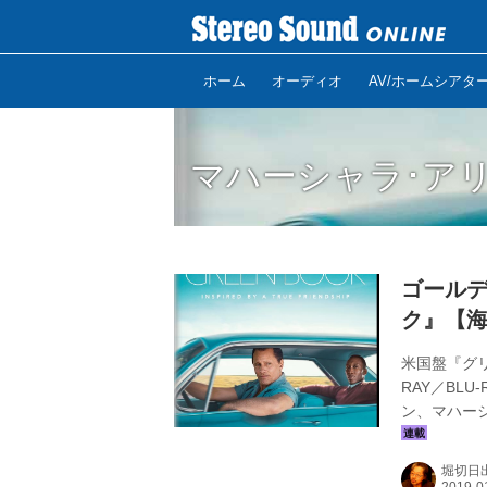
ホーム
オーディオ
AV/ホームシアタ
マハーシャラ･ア
ゴールデ
ク』【海
米国盤『グリー
RAY／BLU
ン、マハーシ
BLU-RA
ブ『コパカ
堀切日
り、しばら