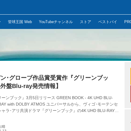
ー
管球王国 Web
YouTubeチャンネル
ストア
ベストバイ
PR
リ
ン･グローブ作品賞受賞作『グリーンブッ
外盤Blu-ray発売情報】
ンブック』3月5日リリース GREEN BOOK - 4K UHD BLU-
-RAY with DOLBY ATMOS ユニバーサルから、ヴィゴ･モーテンセ
ャラ･アリ共演ドラマ『グリーンブック』の4K UHD BLU-RAY、
Yリリース詳細が届きました。 1962年、ニューヨーク。ナイトクラ
バーナ』の腕利き用心棒トニーは、クラブが改装のため閉店とな
出晴
くのあいだ無給状態に。そんな彼のもとに運よく「ドクターの運