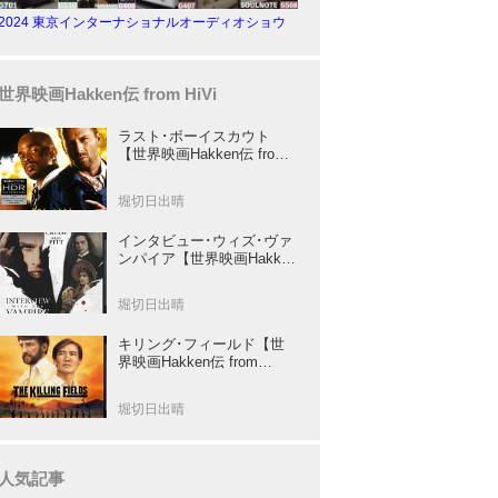
2024 東京インターナショナルオーディオショウ
世界映画Hakken伝 from HiVi
ラスト･ボーイスカウト
【世界映画Hakken伝 from
HiVi】トニー･スコット✕ブ
ルース･ウィリスのコンビ
堀切日出晴
が放つ負け犬アクションの
決定版！
インタビュー･ウィズ･ヴァ
ンパイア【世界映画Hakken
伝 from HiVi】クルーズ&ピ
ット競演！N･ジョーダン監
堀切日出晴
督吸血鬼ホラー
キリング･フィールド【世
界映画Hakken伝 from
HiVi】 『ミッション』の監
督R･ジョフィによる心を揺
堀切日出晴
さぶる傑作
人気記事