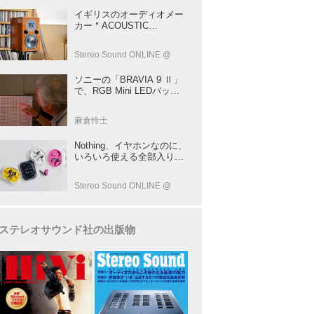
イギリスのオーディオメー
カー＂ACOUSTIC
ENERGY＂が40年前に発売
した小型スピーカー
Stereo Sound ONLINE @
「AE1」の40周年記念モデ
ル登場！
ソニーの「BRAVIA 9 Ⅱ」
で、RGB Mini LEDバック
ライトの実力を体験！ これ
は、“新しいテレビのカテゴ
麻倉怜士
リー” だ（後）：麻倉怜士
のいいもの研究所 レポート
Nothing、イヤホンなのに、
137
いろいろ使える全部入りモ
デルを発売！音をだけじゃ
ない！音のキャプチャー
Stereo Sound ONLINE @
や、会話も録音できる
ステレオサウンド社の出版物