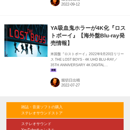
ル･アシュビー監督、『チャイナタウン』『カッ
コーの巣の上で』でブレイク前夜のジャック･ニ
コルソン主演によるアメリカン･ニューシネマの
傑作『さらば冬のかもめ』（1973）の4K UHD
BLU-RAYリリース･アナウンスが届きました。
YA吸血鬼ホラーが4K化『ロス
4Kデジタルレストア／HDRグレード。ドルビー
ビジョンHDR採用。 『シンデレラ･リ...
トボーイ』【海外盤Blu-ray発
売情報】
米国盤『ロストボーイ』2022年9月20日リリー
ス THE LOST BOYS - 4K UHD BLU-RAY／
35TH ANNIVERSARY 4K DIGITAL
RESTORATION ワーナーから、リチャード･ド
ナー製作総指揮、ジョエル･シューマカー監督に
堀切日出晴
よるYA（ヤングアダルト）吸血鬼ホラー『ロス
トボーイ』（1987）の4K UHD BLU-RAYリリ
ース･アナウンスが届きました。35mmオリジナ
ルカメラネガからの4Kデジタルレストア／HDR
グレード版。 カリフォルニアの田舎町に引っ越
雑誌・音楽ソフトの購入
して来た兄弟が、凶悪なヴァンパイアの一団の
ステレオサウンドストア
存在を知り、吸血鬼ハンターを名乗る漫画オタ
クの兄...
ステレオサウンド
YouTubeチャンネル