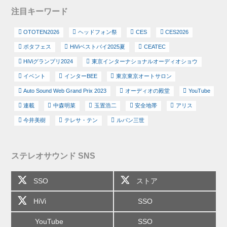
注目キーワード
OTOTEN2026
ヘッドフォン祭
CES
CES2026
ポタフェス
HiViベストバイ2025夏
CEATEC
HiViグランプリ2024
東京インターナショナルオーディオショウ
イベント
インターBEE
東京東京オートサロン
Auto Sound Web Grand Prix 2023
オーディオの殿堂
YouTube
連載
中森明菜
玉置浩二
安全地帯
アリス
今井美樹
テレサ・テン
ルパン三世
ステレオサウンド SNS
SSO
ストア
HiVi
SSO
YouTube
SSO