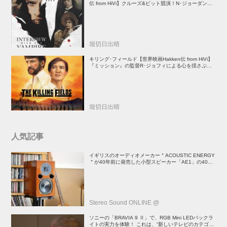
伝 from HiVi】クルーズ&ピット競演！N･ジョーダン監
督吸血鬼ホラー
堀切日出晴
キリング･フィールド【世界映画Hakken伝 from HiVi】
『ミッション』の監督R･ジョフィによる心を揺さぶる
傑作
堀切日出晴
人気記事
イギリスのオーディオメーカー＂ACOUSTIC ENERGY
＂が40年前に発売した小型スピーカー「AE1」の40周
年記念モデル登場！
Stereo Sound ONLINE @
ソニーの「BRAVIA 9 Ⅱ」で、RGB Mini LEDバックラ
イトの実力を体験！ これは、“新しいテレビのカテゴリ