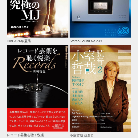
HiVi 2026年夏号
Stereo Sound No.239
レコード芸術を聴く悦楽
小室哲哉 読音2