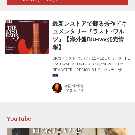
最新レストアで蘇る秀作ドキ
ュメンタリー『ラスト･ワル
ツ』【海外盤Blu-ray発売情
報】
UK盤『ラスト･ワルツ』11月12日リリース THE
LAST WALTZ - UK BLU-RAY／NEW DIGITAL
REMASTER／REGION-B UKエウレカ／ザ･マ
スターズ･オブ･シネマ･シリーズから、長年に渡
りアメリカン･ロック界を支え、94年にロック
堀切日出晴
の殿堂（The Rock and Roll Hall of Fame and
Museum）入りした "ザ･バンド" の解散コンサー
トを描いた、マーティン･スコセッシ監督作『ラ
スト･ワルツ』（78）にデジタルリマスター
BLU-RAYリリース詳細が届きました。 76年11
月25日。サンフランシスコのウィンターラン
YouTube
ド。ザ･バ...