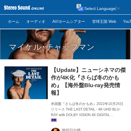
Select Language
▼
ホーム
オーディオ
AV/ホームシアター
管球王国 Web
Yo
マイケル･チャップマン
【Update】ニューシネマの傑
作が4K化『さらば冬のかも
め』【海外盤Blu-ray発売情
報】
米国盤『さらば冬のかもめ』2022年10月25日
リリース THE LAST DETAIL - 4K UHD BLU-
RAY with DOLBY VISION 4K DIGITAL
RESTORATION シャウト･ファクトリーから、
『ウディ･ガスリー／わが心のふるさと』のハ
堀切日出晴