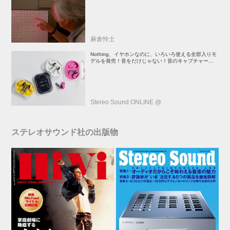
ー” だ（後）：麻倉怜士のいいもの研究所 レポート137
麻倉怜士
Nothing、イヤホンなのに、いろいろ使える全部入りモ
デルを発売！音をだけじゃない！音のキャプチャーや、
会話も録音できる
Stereo Sound ONLINE @
ステレオサウンド社の出版物