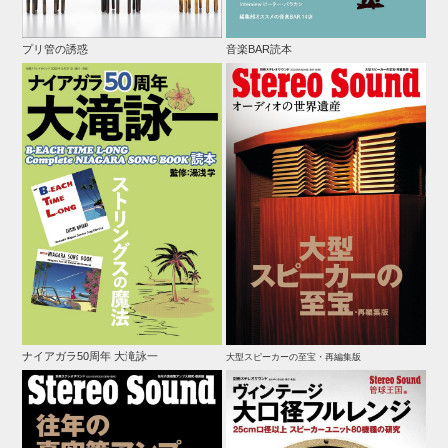
プリ管の誘惑
音楽BAR読本
ナイアガラ50周年 大滝詠一
大型スピーカーの至宝・再編集版