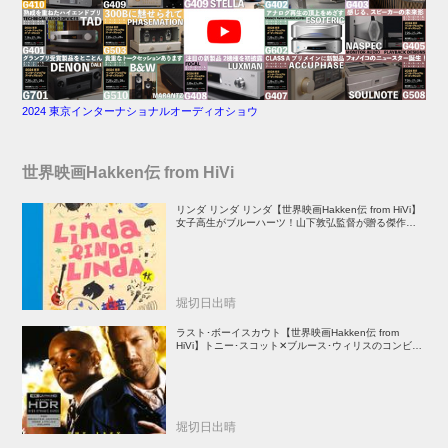
2024 東京インターナショナルオーディオショウ
世界映画Hakken伝 from HiVi
リンダ リンダ リンダ【世界映画Hakken伝 from HiVi】
女子高生がブルーハーツ！山下敦弘監督が贈る傑作青春
学園ストーリー！
堀切日出晴
ラスト･ボーイスカウト【世界映画Hakken伝 from
HiVi】トニー･スコット✕ブルース･ウィリスのコンビが
放つ負け犬アクションの決定版！
堀切日出晴