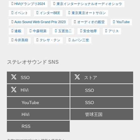
HiViグランプリ2024
東京インターナショナルオーディオショウ
イベント
インターBEE
東京東京オートサロン
Auto Sound Web Grand Prix 2023
オーディオの殿堂
YouTube
連載
中森明菜
玉置浩二
安全地帯
アリス
今井美樹
テレサ・テン
ルパン三世
ステレオサウンド SNS
SSO
ストア
HiVi
SSO
YouTube
SSO
HiVi
管球王国
RSS