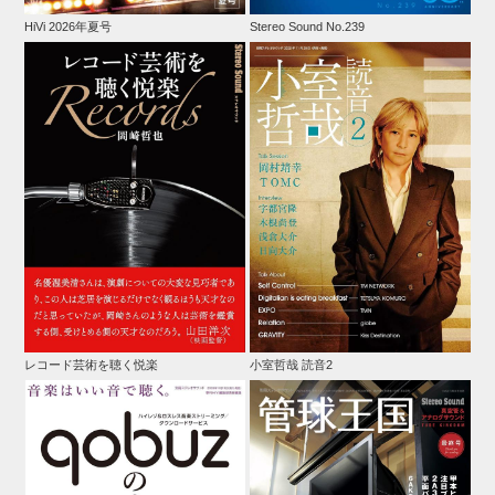
HiVi 2026年夏号
Stereo Sound No.239
レコード芸術を聴く悦楽
小室哲哉 読音2