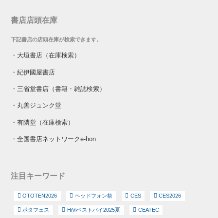
書店店頭在庫
下記書店の店頭在庫が検索できます。
・
大垣書店（在庫検索）
・
紀伊國屋書店
・
三省堂書店（書籍・雑誌検索）
・
丸善ジュンク堂
・
有隣堂（在庫検索）
・
全国書店ネットワークe-hon
注目キーワード
OTOTEN2026
ヘッドフォン祭
CES
CES2026
ポタフェス
HiViベストバイ2025夏
CEATEC