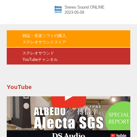
汚れを取り除く特殊洗浄液「ハイクリーン
Stereo Sound ONLINE
AM801/2」を加えた3点セットとなる。なお、
クリーニングスプレー「クリアトーン
558mini」は既存の「クリアトーン558」と比べ
て内容量の少ないセット用の小型缶が同梱され
ている。 「CLSET2」のセット内容 レコードク
雑誌・音楽ソフトの購入
リーニングスプレー「クリアトーン558mini」
ステレオサウンドストア
レコードクリーナー「アルジャント120」 針先
クリーナー「ハイクリーン801/2」 ダイヤ...
ステレオサウンド
YouTubeチャンネル
YouTube