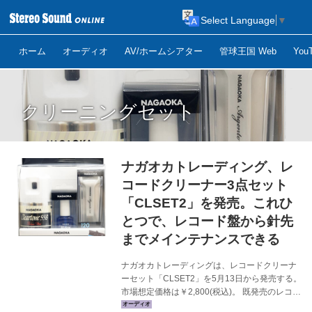
Select Language
▼
ホーム
オーディオ
AV/ホームシアター
管球王国 Web
Yo
クリーニングセット
ナガオカトレーディング、レ
コードクリーナー3点セット
「CLSET2」を発売。これひ
とつで、レコード盤から針先
までメインテナンスできる
ナガオカトレーディングは、レコードクリーナ
ーセット「CLSET2」を5月13日から発売する。
市場想定価格は￥2,800(税込)。 既発売のレコー
ドクリーニングセット「CLSET1」に、針先の