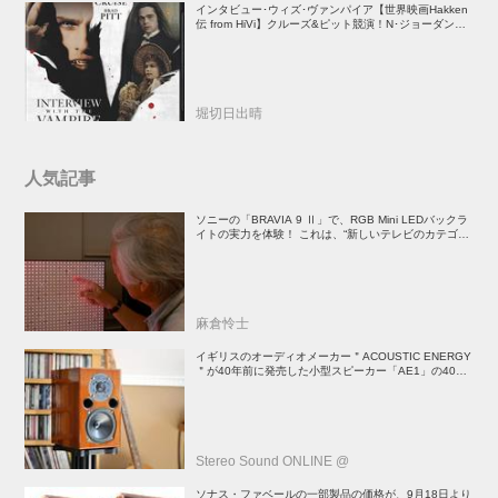
インタビュー･ウィズ･ヴァンパイア【世界映画Hakken
伝 from HiVi】クルーズ&ピット競演！N･ジョーダン監
督吸血鬼ホラー
堀切日出晴
人気記事
ソニーの「BRAVIA 9 Ⅱ」で、RGB Mini LEDバックラ
イトの実力を体験！ これは、“新しいテレビのカテゴリ
ー” だ（後）：麻倉怜士のいいもの研究所 レポート137
麻倉怜士
イギリスのオーディオメーカー＂ACOUSTIC ENERGY
＂が40年前に発売した小型スピーカー「AE1」の40周
年記念モデル登場！
Stereo Sound ONLINE @
ソナス・ファベールの一部製品の価格が、9月18日より