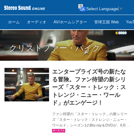
Select Language
▼
ホーム
オーディオ
AV/ホームシアター
管球王国 Web
Yo
クリストファー・パイク
エンタープライズ号の新たな
る冒険。ファン待望の新シリ
ーズ「スター・トレック：ス
トレンジ・ニュー・ワール
ド」がエンゲージ！
ファン待望の「スター・トレック」の新シリー
ズ「スター・トレック：ストレンジ・ニュー・
ワールド」シーズン1のBlu-ray＆DVDが、6月
21日（水）に発売される。これは、2代目船長