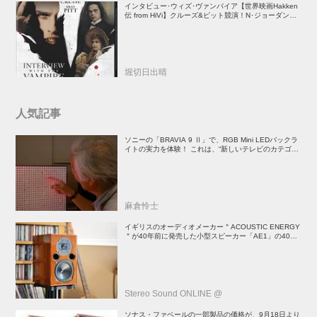
インタビュー･ウィズ･ヴァンパイア【世界映画Hakken
伝 from HiVi】クルーズ&ピット競演！N･ジョーダン監
督吸血鬼ホラー
堀切日出晴
人気記事
ソニーの「BRAVIA 9 Ⅱ」で、RGB Mini LEDバックラ
イトの実力を体験！ これは、“新しいテレビのカテゴリ
ー” だ（後）：麻倉怜士のいいもの研究所 レポート137
麻倉怜士
イギリスのオーディオメーカー＂ACOUSTIC ENERGY
＂が40年前に発売した小型スピーカー「AE1」の40周
年記念モデル登場！
Stereo Sound ONLINE @
ソナス・ファベールの一部製品の価格が、9月18日より