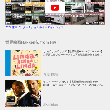
2024 東京インターナショナルオーディオショウ
世界映画Hakken伝 from HiVi
リンダ リンダ リンダ【世界映画Hakken伝 from HiVi】
女子高生がブルーハーツ！山下敦弘監督が贈る傑作青春
学園ストーリー！
堀切日出晴
ラスト･ボーイスカウト【世界映画Hakken伝 from
HiVi】トニー･スコット✕ブルース･ウィリスのコンビが
放つ負け犬アクションの決定版！
堀切日出晴