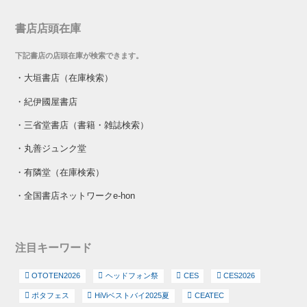
書店店頭在庫
下記書店の店頭在庫が検索できます。
・
大垣書店（在庫検索）
・
紀伊國屋書店
・
三省堂書店（書籍・雑誌検索）
・
丸善ジュンク堂
・
有隣堂（在庫検索）
・
全国書店ネットワークe-hon
注目キーワード
OTOTEN2026
ヘッドフォン祭
CES
CES2026
ポタフェス
HiViベストバイ2025夏
CEATEC