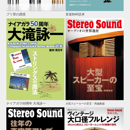
プリ管の誘惑
音楽BAR読本
ナイアガラ50周年 大滝詠一
大型スピーカーの至宝・再編集版