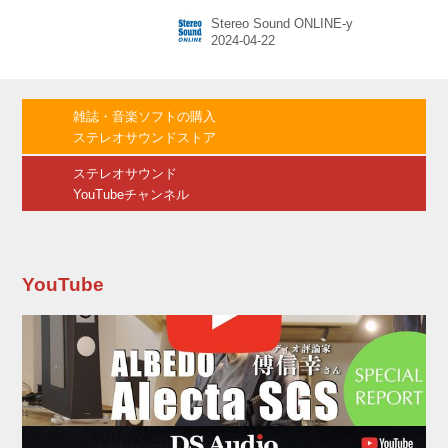
クリストファー・パイクが指揮するUSSエンタ
Stereo Sound ONLINE-y
ープライズを舞台に、1話完結で展開されるスト
ーリー。「ディスカバリー」や「ピカード」と
は一線を画した原点回帰的シリーズとなる。
1966年放送開始の「スター・トレック：宇宙大
作戦」(Star Trek：The Original Series＝TOS)の
雑誌・音楽ソフトの購入
スピリットを受け継ぎ、随所にオマージュが感
ステレオサウンドストア
じられる仕上がりに。TOSと同じナレーション
に始まる、TOSテイストたっぷり...
ステレオサウンド
YouTubeチャンネル
YouTube