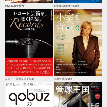
HiVi 2026年夏号
Stereo Sound No.239
レコード芸術を聴く悦楽
小室哲哉 読音2