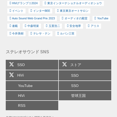
HiViグランプリ2024
東京インターナショナルオーディオショウ
イベント
インターBEE
東京東京オートサロン
Auto Sound Web Grand Prix 2023
オーディオの殿堂
YouTube
連載
中森明菜
玉置浩二
安全地帯
アリス
今井美樹
テレサ・テン
ルパン三世
ステレオサウンド SNS
SSO
ストア
HiVi
SSO
YouTube
SSO
HiVi
管球王国
RSS