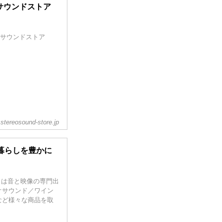
オサウンドストア
オサウンドストア
stereosound-store.jp
暮らしを豊かに
。
RE】は音と映像の専門出
オサウンド／ワイン
など様々な商品を取