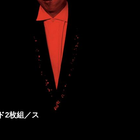
ード2枚組／ス