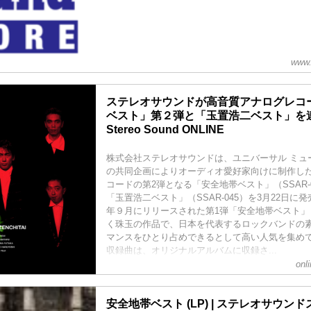
www.
ステレオサウンドが高音質アナログレコ
ベスト」第２弾と「玉置浩二ベスト」を連
Stereo Sound ONLINE
株式会社ステレオサウンドは、ユニバーサル ミュ
の共同企画によりオーディオ愛好家向けに制作し
コードの第2弾となる「安全地帯ベスト」（SSAR-0
「玉置浩二ベスト」（SSAR-045）を3月22日に
年９月にリリースされた第1弾「安全地帯ベスト」（S
く珠玉の作品で、日本を代表するロックバンドの
マンスをひとり占めできるとして高い人気を集め
収録曲は、オリジナルアルバムに収録さ...
onl
安全地帯ベスト (LP) | ステレオサウンドスト