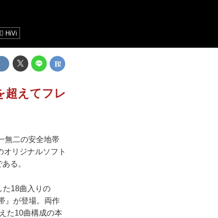
HiVi
を超えてフレ
唯一無二の安全地帯
のオリジナルソフト
である。
した18曲入りの
 安全地帯』が登場。両作
えた10曲構成の本