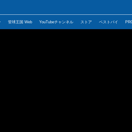
ー
管球王国 Web
YouTubeチャンネル
ストア
ベストバイ
PR