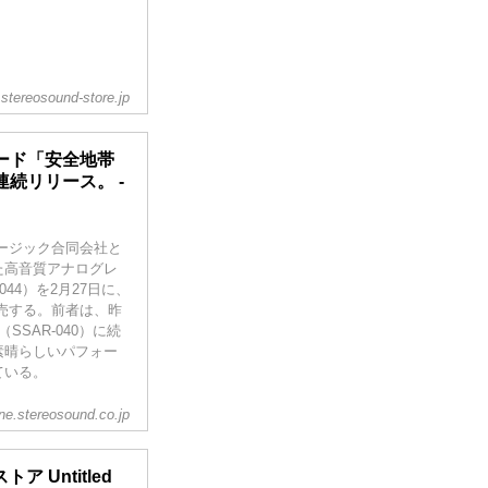
stereosound-store.jp
ード「安全地帯
続リリース。 -
ージック合同会社と
た高音質アナログレ
44）を2月27日に、
発売する。前者は、昨
SAR-040）に続
素晴らしいパフォー
ている。
ine.stereosound.co.jp
ア Untitled