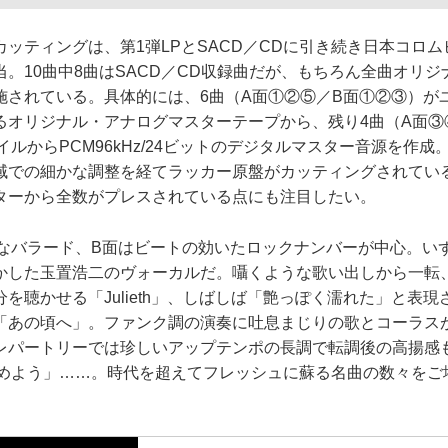
ッティングは、第1弾LPとSACD／CDに引き続き日本コロ
。10曲中8曲はSACD／CD収録曲だが、もちろん全曲オリ
施されている。具体的には、6曲（A面①②⑤／B面①②③）が
るオリジナル・アナログマスターテープから、残り4曲（A面③
イルからPCM96kHz/24ビットのデジタルマスター音源を作成
域での細かな調整を経てラッカー原盤がカッティングされてい
ターから全数がプレスされている点にも注目したい。
なバラード、B面はビートの効いたロックナンバーが中心。い
かした玉置浩二のヴォーカルだ。囁くような歌い出しから一転
を聴かせる「Julieth」、しばしば「艶っぽく濡れた」と表
「あの頃へ」。ファンク調の演奏に吐息まじりの歌とコーラス
レパートリーでは珍しいアップテンポの長調で転調後の高揚感も
らはじめよう」……。時代を超えてフレッシュに蘇る名曲の数々を