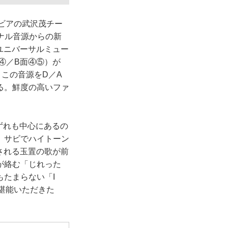
ムビアの武沢茂チー
ジナル音源からの新
ユニバーサルミュー
④／B面④⑤）が
。この音源をD／A
る。鮮度の高いファ
ずれも中心にあるの
、サビでハイトーン
現される玉置の歌が前
が絡む「じれった
たまらない「I
ご堪能いただきた