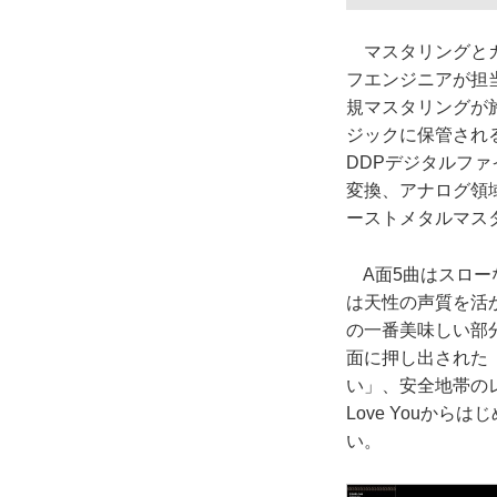
マスタリングとカ
フエンジニアが担当
規マスタリングが
ジックに保管され
DDPデジタルファ
変換、アナログ領
ーストメタルマス
A面5曲はスロー
は天性の声質を活
の一番美味しい部分
面に押し出された
い」、安全地帯の
Love Youか
い。