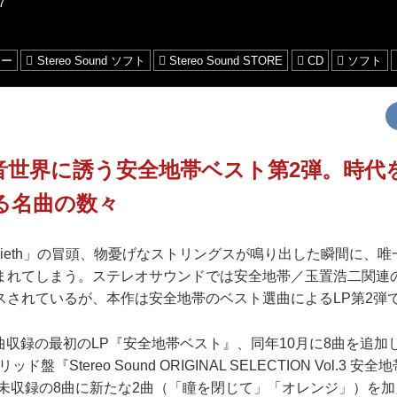
7
ュー
Stereo Sound ソフト
Stereo Sound STORE
CD
ソフト
音世界に誘う安全地帯ベスト第2弾。時代
る名曲の数々
lieth」の冒頭、物憂げなストリングスが鳴り出した瞬間に、
まれてしまう。ステレオサウンドでは安全地帯／玉置浩二関連
スされているが、本作は安全地帯のベスト選曲によるLP第2弾
0曲収録の最初のLP『安全地帯ベスト』、同年10月に8曲を追加
ド盤『Stereo Sound ORIGINAL SELECTION Vol.3
P未収録の8曲に新たな2曲（「瞳を閉じて」「オレンジ」）を加