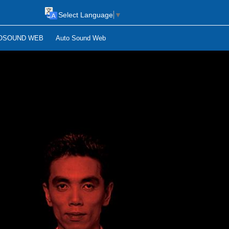
Select Language
▼
OSOUND WEB
Auto Sound Web