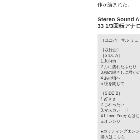
作が編まれた。
Stereo Sound
33 1/3回転
（ユニバーサル ミュージ
［収録曲］
［SIDE A］
1.Julieth
2.月に濡れたふたり
3.朝の陽ざしに君が
4.あの頃へ
5.瞳を閉じて
［SIDE B］
1.好きさ
2.じれったい
3.マスカレード
4.I Love Youから
5.オレンジ
●カッティングエン
購入はこちら