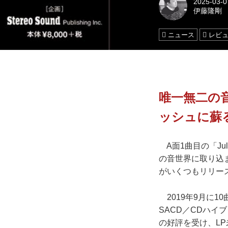
2025-03-0
伊藤隆剛
ニュース
レビ
唯一無二の
ッシュに蘇
A面1曲目の「Ju
の音世界に取り込
がいくつもリリー
2019年9月に1
SACD／CDハイブリッ
の好評を受け、L