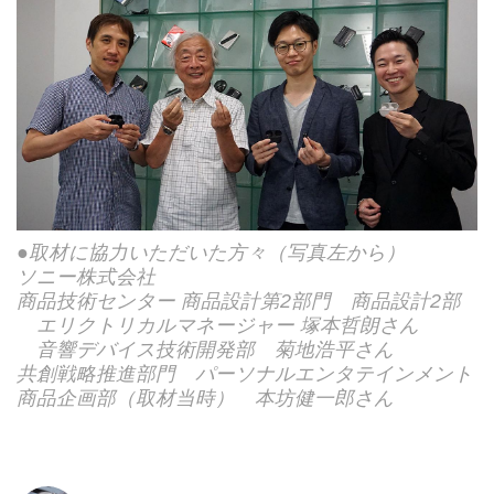
●取材に協力いただいた方々（写真左から）
ソニー株式会社
商品技術センター 商品設計第2部門 商品設計2部
エリクトリカルマネージャー 塚本哲朗さん
音響デバイス技術開発部 菊地浩平さん
共創戦略推進部門 パーソナルエンタテインメント
商品企画部（取材当時） 本坊健一郎さん