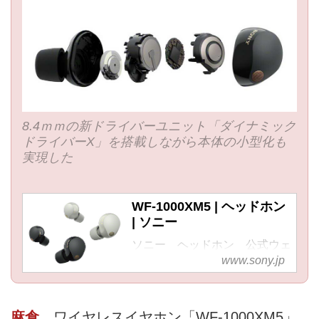
8.4ｍｍの新ドライバーユニット「ダイナミック
ドライバーX」を搭載しながら本体の小型化も
実現した
WF-1000XM5 | ヘッドホン
| ソニー
ソニー ヘッドホン 公式ウェ
www.sony.jp
ブサイト。ヘッドホンWF-
1000XM5の商品ページです。
麻倉
ワイヤレスイヤホン「WF-1000XM5」