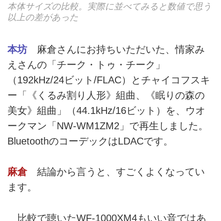
本体サイズの比較。実際に並べてみると数値で思う
以上の差があった
本坊
麻倉さんにお持ちいただいた、情家み
えさんの「チーク・トゥ・チーク」
（192kHz/24ビット/FLAC）とチャイコフスキ
ー「《くるみ割り人形》組曲、《眠りの森の
美女》組曲」（44.1kHz/16ビット）を、ウオ
ークマン「NW-WM1ZM2」で再生しました。
BluetoothのコーデックはLDACです。
麻倉
結論から言うと、すごくよくなってい
ます。
比較で聴いたWF-1000XM4もいい音ではあ