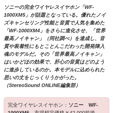
ソニーの完全ワイヤレスイヤホン「WF-
1000XM5」が話題となっている。優れたノイ
ズキャンセリング性能と音質で人気を集めた
「WF-1000XM4」をさらに進化させ、「世界
最高ノイキャン」（同社調べ）を達成し、音
質や装着性にもとことんこだわった開発陣入
魂のモデルだ。その「世界最高ノイキャン」
はいかどほの効果で、肝心の音質はどのよう
に進歩しているのか。本モデルに込められた
思いの丈をじっくりうかがった。
（StereoSound ONLINE編集部）
完全ワイヤレスイヤホン：
ソニー WF-
1000XM5
市場想定価格￥42,000前後