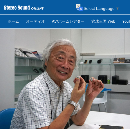
Select Language
▼
ホーム
オーディオ
AV/ホームシアター
管球王国 Web
Yo