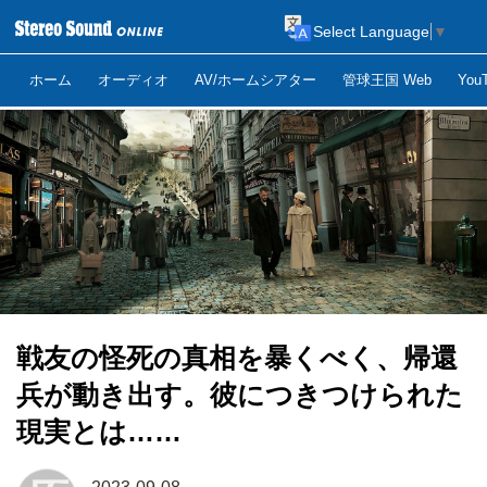
Select Language
▼
ホーム
オーディオ
AV/ホームシアター
管球王国 Web
Yo
戦友の怪死の真相を暴くべく、帰還
兵が動き出す。彼につきつけられた
現実とは……