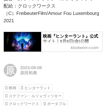
配給：クロックワークス
（C）FreibeuterFilm/Amour Fou Luxembourg
2021
映画『ヒンターラント』公式
サイト｜9月8日(金)公開
klockworx-v.com
映画『ヒンターラント』公式サイ
ト｜9月8日(金)公開
原
2023-09-08
原田和典
映画
ヒンターラント
ステファン・ルツォヴィツキー
クロックワークス
ポータブル