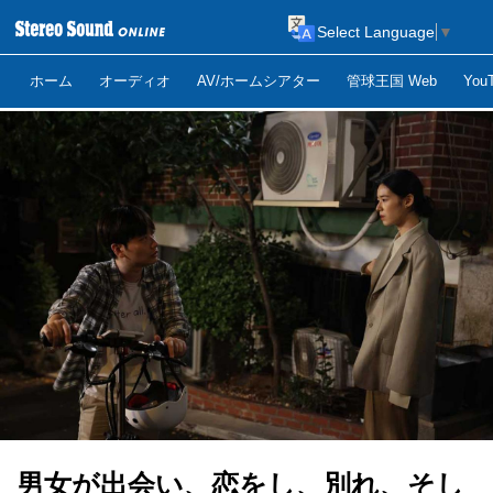
Select Language
▼
ホーム
オーディオ
AV/ホームシアター
管球王国 Web
Yo
男女が出会い、恋をし、別れ、そし