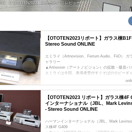
EN
OTOTEN2023
まとめ
レビュー
【OTOTEN2023リポート】ガラス棟B1F
Stereo Sound ONLINE
エミライ（Artnovision、Ferrum Audio、FiiO
ャラリー
▲Artnovion（アートノビジョン）の拡散・吸音
エミライは今回、来場者受付すぐそばのロビーギ
ピーカー試聴とデスクトップ試聴のゾーンを分け
onl
ゾーンを囲むのは、新たに輸入を開始するArtnovi
ン）の音響パネルだ。こちらは音響施工・設計や
うポルトガルのメーカーで、パネルがルームアコース
【OTOTEN2023 リポート】ガラス棟4F
インターナショナル（JBL、Mark Levin
- Stereo Sound ONLINE
ハーマンインターナショナル（JBL、Mark Levins
ス棟4F G409