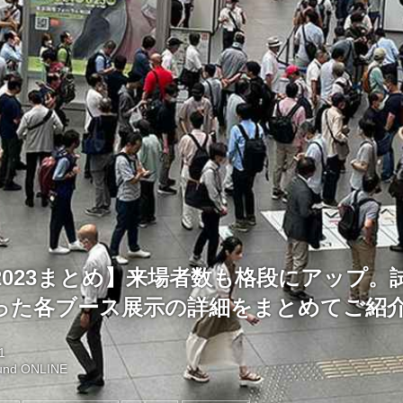
N2023まとめ】来場者数も格段にアップ
った各ブース展示の詳細をまとめてご紹
1
und ONLINE