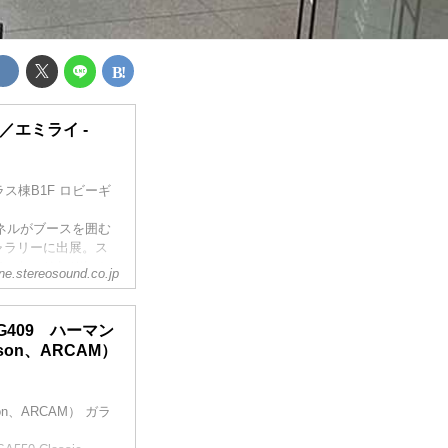
／エミライ -
） ガラス棟B1F ロビーギ
パネルがブースを囲む
ャラリーに出展。ス
ていた。それぞれの
ine.stereosound.co.jp
on（アートノビジョ
パネルの製造を行な
ティック...
 G409 ハーマン
son、ARCAM）
on、ARCAM） ガラ