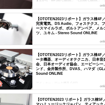
▲左から「MP350 Classic」「CD350 Classic」「SA
「SA750」
onl
ハーマンインターナショナルでは、ガラス棟4F G
つ――JBLコーナー、JBLハイエンドコーナー―
聴を実施。エレベーターに近い方の入口（G408
【OTOTEN2023リポート】ガラス棟4
のところには、既報の通り、プリメインアンプ「SA7
完実電気、DS Audio、フォステクス
CL...
ースマイルラボ、ボルトアンペア、メル
ツ、ユキム - Stereo Sound ONLINE
onl
小柳出電気商会（オヤイデ電気） G401
▲展示ブースでは、ハイエンド機器を組み合わせ
築し、24日はアナログに特化したイベントを。翌2
【OTOTEN2023リポート】ガラス棟4
あるパルシャットの使いこなしや、新製品の試聴
ータ機器、オーディオテクニカ、日本音
昨年創業70周年を迎えたオヤイデ電気は、ライン
会、日本オーディオ協会、エービーシー
オアクセサリーを、ブースいっぱいを使って多数展
ンド、金井製作所、DVAS、ハマダ（GLANZ）
日から発売されるノイズ抑制シート「NRF-005L
Sound ONLINE
昨年末発売のテープタイプに続いて、シートタイプ（
アイ・オー・データ機器 G403
onl
▲ブースでは、新製品（参考展示）の「Soundgenic
の試聴デモを実施
アイ・オー・データ機器では、ネットワークオー
【OTOTEN2023 リポート】ガラス棟5
「Soundgenic」の新製品となる「Soundgenic Plu
マハミュージックジャパン、ティアック - St