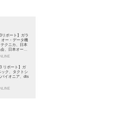
023リポート】ガラ
・オー・データ機
オテクニカ、日本
協会、日本オーデ
ービーシー、オー
ONLINE
、金井製作所、
（GLANZ）
23 リポート】ガ
ペック、タクトシ
パイオニア、dts
ONLINE