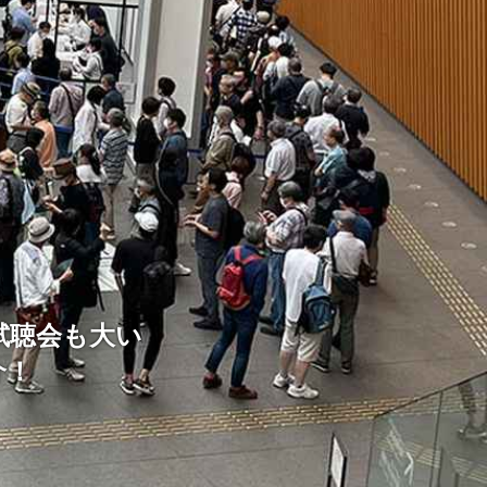
。試聴会も大い
介！