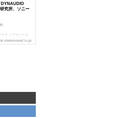
ー「HSP03」シ
DYNAUDIO
ーブルなどを展示、試
ー研究所、ソニー
したHDSA03でスピ
答を合わせて再生す
tM、
アクティブスピーカ
ine.stereosound.co.jp
ィナウディオは新し
初出品した。プロスタ
術とアンプシステム
せて最適な音質に調