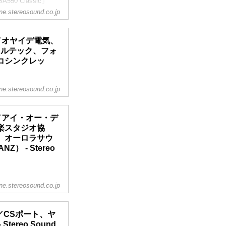
550 Classic」
ine.stereosound.co.jp
409ブースを大きく二
―に分けて、展示・試
に近い方）入ってすぐ
F／オヤイデ電気、
50」に続くJBL
、フルテック、フォ
コシンクレッ
ine.stereosound.co.jp
た試聴システムを構
5日は最新製品でも
F／アイ・オー・デ
会を行なっていた
楽スタジオ協
ナップするオーディ
、オーロラサウ
示。注目は、6月30
 - Stereo
」（パルシャット）。
A4サイズ）の...
ine.stereosound.co.jp
 Plus」と「AS2」
ディオサーバー
F／CSポート、ヤ
s」と、fidataブラン
ereo Sound