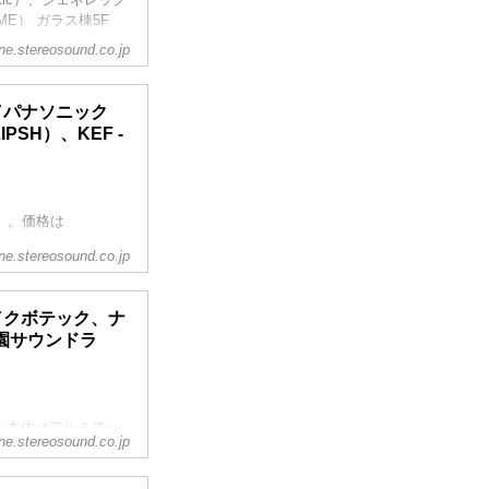
ME） ガラス棟5F
ine.stereosound.co.jp
6.1.4システムが準
との組み合わせでイマ
F／パナソニック
は、壁一面に
PSH）、KEF -
ント会場とは思えない
」。価格は
ine.stereosound.co.jp
に置かれていたの
0」。CDやハイレゾ
富な音楽ソースの再
F／クボテック、ナ
入力端子も備えた話題
園サウンドラ
クのディスプレイ
、本体はアルミで一
ine.stereosound.co.jp
や振動が発生しない