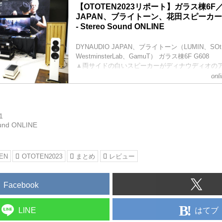
クボテックはハニワオーディオのフルレンジスピーカ
【OTOTEN2023リポート】ガラス棟6F／
リーズ、デジタルアンプ「HDSA03」、ターンテ
JAPAN、ブライトーン、花田スピーカ
聴会を行なった。ハニワのシステムは、DSPを搭載
- Stereo Sound ONLINE
ーカーの物理特性を正確に補正し、インパルス応
る方法がベストという考え方。フ...
DYNAUDIO JAPAN、ブライトーン（LUMIN、SO
WestminsterLab、GamuT） ガラス棟6F G608
▲両サイドの白いスピーカーがディナウディオの
ー「Focus 30」
onl
ディナウディオとブライトーンは合同で出展。デ
いアクティブスピーカーの「Focus」シリーズを
ジオ用のモニタースピーカーと同じドライバー技
が搭載されており、DSPによって設置場所に合わ
1
整できる。パワーア...
und ONLINE
EN
OTOTEN2023
まとめ
レビュー
Facebook
はてブ
LINE