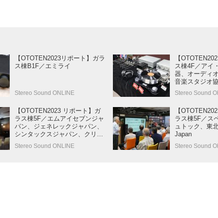
【OTOTEN2023リポート】ガラ
【OTOTEN2
ス棟B1F／エミライ
ス棟4F／アイ
器、オーディ
音楽スタジオ
ィオ協会、エ
Stereo Sound ONLINE
Stereo Sound 
ロラサウンド
DVAS、ハマダ
【OTOTEN2023 リポート】ガ
【OTOTEN20
ラス棟5F／エムアイセブンジャ
ラス棟5F／ス
パン、ジェネレックジャパン、
ュトック、東北
シンタックスジャパン、クリプ
Japan
トン、JVCケンウッド
Stereo Sound ONLINE
Stereo Sound 