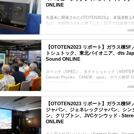
ドの新製品「AS2」の展示が眼目で、実機を使っ
ONLINE
ンストレーションを実施していた。Soundgenic P
トリーミングミュージックサービスに対応したこ
先週末に開催されたOTOTEN2023は、来場者数も
Bl...
など、大好評のうちに終了した。以下では会場で
ついて紹介したい。
onl
CSポート（CSPort） ガラス棟5F G501
CSポートでは、同社製ターンテーブル「TAT2M
ナログレコード試聴システムを展示していた。フ
【OTOTEN2023 リポート】ガラス棟5
は超高信頼管C3gを搭載した「C3EQM2」を組
トシュトック、東北パイオニア、dts Japan 
も同じく超高信頼管C3gを用いた「C3PR」を使
Sound ONLINE
プは直熱3極管のG...
スペック（SPEC）、タクトシュトック（VERTERE、
German Physiks、CANOR、epos） ガラス棟5F G
G504号室では、スペックとタクトシュトックの2
onl
れ、交代でそれぞれの製品を紹介するデモが開催
取材時はタクトシュトックのデモタイムだったが
り扱っているVERTERE製品からレコードプレーヤー
【OTOTEN2023 リポート】ガラス棟5
MCカートリッジ「MYSTIC MC」を組み合わせ
ジャパン、ジェネレックジャパン、シン
レコード...
ン、クリプトン、JVCケンウッド - Stereo
ONLINE
エムアイセブンジャパン（Austrian Audio、Vico