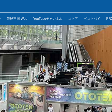
ー
管球王国 Web
YouTubeチャンネル
ストア
ベストバイ
PR