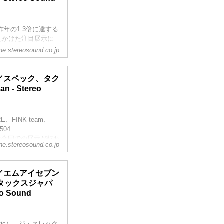
て力の入った試聴デモ
lusは、ハイレゾのス
とが大きな進化点。
昨年の1.3倍に達する
見かけた注目展示に
ine.stereosound.co.jp
2」をメインにしたア
ォノイコライザーに
F／スペック、タク
み合わせ、プリアンプに
- Stereo
っている。パワーアン
FINK team、
504
社合同での展示が行わ
ine.stereosound.co.jp
されていた。
、そこでは同社が取
「SG-1 PKG」と
F／エムアイセブン
たシステムでアナログ
タックスジャパ
 Sound
ustic）、ジェネレック