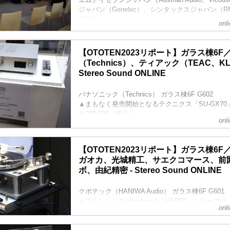
ジャパン（Genelec）、シンタックスジャパン（R
G508
onl
G508号室では、ジェネレックのスピーカーを使った
備され、マランツの最新AVプリアンプ「AV10」
ーシブサウンドを体験できるようになっていた。
【OTOTEN2023リポート】ガラス棟6
さらにそのサラウンドシステムが置かれた室内に
（Technics）、ティアック（TEAC、KLI
Vicousticの調音パネルが設置されており、イベ
Stereo Sound ONLINE
ほどのS...
パナソニック（Technics） ガラス棟6F G602
▲まもなく発売開始となるテクニクス「SU-GX70
￥220,000（税込）
onl
テクニクスブースに入ってすぐ、最も目立つ場所
は、6月末に発売するプリメインアンプ「SU-GX7
音源、ストリーミング、アナログレコードなど豊
【OTOTEN2023リポート】ガラス棟6
生に加え、テクニクス初となるARC対応のHDMI
ガオカ、光城精工、サエクコマース、前
のモデルだ。実際、本機のすぐ横にはパナソニッ
ボ、由紀精密 - Stereo Sound ONLINE
が、その下のラックにCDプレー...
クボテック（HANIWA Audio） ガラス棟6F G601
▲フルレンジスピーカーの「HSP03」シリーズは
onl
体鋳造されることで、頑丈で気密性が高く、共鳴
作り