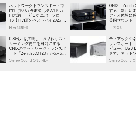
ネットワークトランスポート部
ONIX「Zenit
門1（100万円未満［税込110万
する、新しい
円未満］）第1位 エバーソロ
ディオ体験に感
T8【HiVi夏のベストバイ2026 特
英国サウンド
設サイト】
力」が絶妙に
HiVi 編集部
土方久明
目モデルだ
I2S出力を搭載し、高品位なスト
ティアックの
リーミング再生を可能にする
ランスポート「N
ONIXのネットワークトランスポ
ビュー。USB 
ート「Zenith XMT20」が6月5日
せで、ネット
に発売
ーミングのク
Stereo Sound ONLINE-i
Stereo Sound O
せる