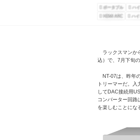
ポータブル
ハ
HDMI ARC
ハイ
ラックスマンから、
込）で、7月下旬
NT-07は、昨
トリーマーだ。入力
してDAC接続用US
コンバーター回路
を楽しむことにな