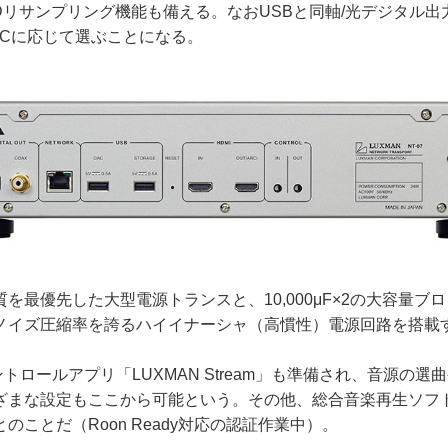
SDリサンプリング機能も備える。なおUSBと同軸/光デジタル
ACに応じて選ぶことになる。
最優先した大型電源トランスと、10,000μF×2の大容量ブ
ノイズ圧縮率を誇るハイイナーシャ（高慣性）電源回路を搭載
ントロールアプリ「LUXMAN Stream」も準備され、音源の
ざまな設定もここから可能という。その他、総合音楽再生ソフト
のことだ（Roon Ready対応の認証作業中）。