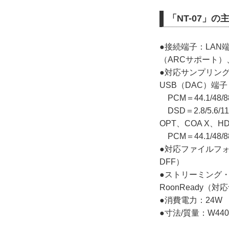
「NT-07」
●接続端子：LAN端
（ARCサポート）、D
●対応サンプリング
USB（DAC）端子
PCM＝44.1/48/88.
DSD＝2.8/5.6/1
OPT、COA X、H
PCM＝44.1/48/88
●対応ファイルフォー
DFF）
●ストリーミング・プロト
RoonReady（対
●消費電力：24W
●寸法/質量：W440