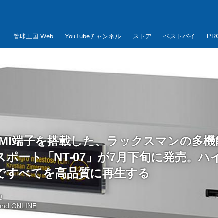
ー
管球王国 Web
YouTubeチャンネル
ストア
ベストバイ
PR
DMI端子を搭載した、ラックスマンの多
ポート「NT-07」が7月下旬に発売。ハ
ですべてを高品質に再生する
3
und ONLINE