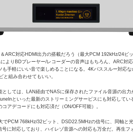
ARC対応HDMI出力の搭載だろう（最大PCM 192kHz/24
れによりBDプレーヤー/レコーダーの音声はもちろん、ARC対
も手軽にいい音で楽しめることになる。4Kパススルー対応なの
レビと組み合わせてもいい。
しては、LAN経由でNASに保存されたファイル音源の出力が
ify、TuneInといった最新のストリーミングサービスにも対応して
コアデコードにも対応済だ（ON/OFF可能）。
PCM 768kHz/32ビット、DSD22.5MHzの信号に、同軸
PCM信号に対応しており、ハイレゾ音源への対応も万全だ。再生