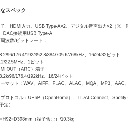
の主なスペック
子、HDMI入力、USB Type-A×2、デジタル音声出力×2（光、
AC接続用USB Type-A
周波数/ビットレート：
2/96/176.4/192/352.8/384/705.6/768kHz、16/24/32ビット
1.2/22.5MHz、1ビット
DMI OUT（ARC）端子
.2k/96/176.4/192kHz、16/24ビット
マット：WAV、AIFF、FLAC、ALAC、MQA、MP3、AAC
コル：UPnP（OpenHome）、TIDALConnect、Spotify C
応予定）
×H92×D398mm（端子含む）/10.3kg