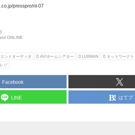
.co.jp/presspro/nt-07
3
und ONLINE
イエンドオーディオ
AV/ホームシアター
LUXMAN
ネットワークト
レゾ
Facebook
はてブ
LINE