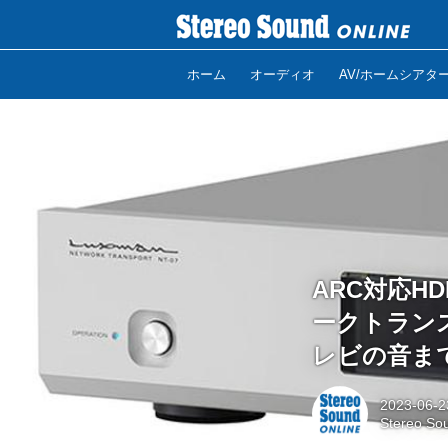
ホーム
オーディオ
AV/ホームシアタ
ARC対応H
ークトランス
レビの音ま
2023-06-2
Stereo So