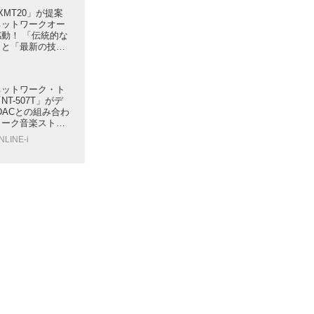
h XMT20」が提案
ネットワークオー
動！ 「伝統的な
」と「最新の技術
バランスした、注
ネットワーク・ト
T-507T」がデ
DACとの組み合わ
ワーク音楽ストリ
ォリティを進化さ
NLINE-i