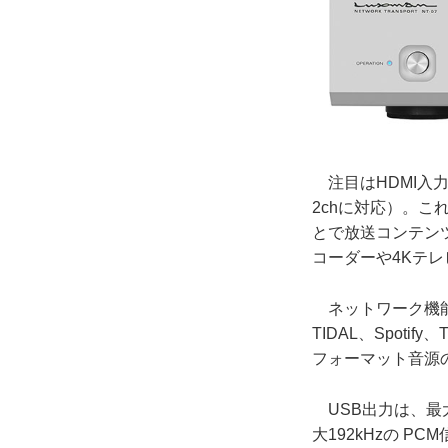
注目はHDMI入力＆
2chに対応）。こ
とで放送コンテンツ
コーダーや4Kテ
ネットワーク機能と
TIDAL、Spot
フォーマット音源の
USB出力は、最大で
大192kHzの 