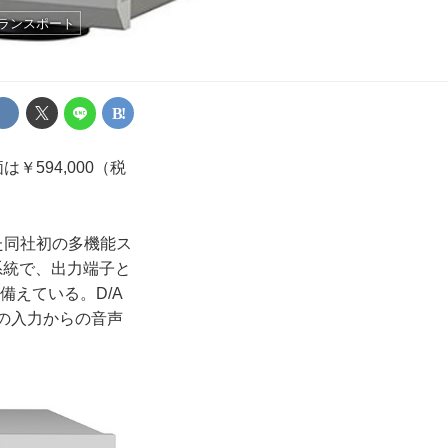
ランスポート
594,000（税
た同社初の多機能ス
1系統で、出力端子と
を備えている。D/A
の入力からの音声