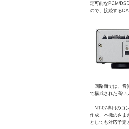
定可能なPCM/D
ので、接続するD
回路面では、音質を
で構成された高い
NT-07専用のコ
作成、本機のさま
としても対応予定と