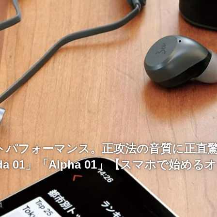
トパフォーマンス。正攻法の音質に正直
bda 01」「Alpha 01」【スマホで始め
】
1