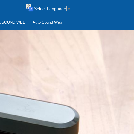
Select Language
▼
OSOUND WEB
Auto Sound Web