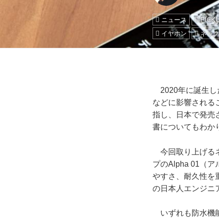
ニュース
PICK
イヤホン
ネッ
2020年に誕生
などに影響される
指し、日本で発売
書についてもわか
今回取り上げるネッ
プのAlpha 0
やすさ、耐久性を
の日本人エンジニ
いずれも防水機能を