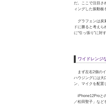
だ。ここで注目さ
ィングした振動板
グラフェンは炭素
ドに勝ると考えら
に“引っ張り”に対
ワイドレンジな
まず左右2個のイヤ
ハウジングには大
ン、マイクを配置
iPhone12Pr
／松田聖子」など