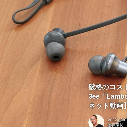
破格のコス
3ee「Lam
ネット動画
2022-06-0
藤原陽祐