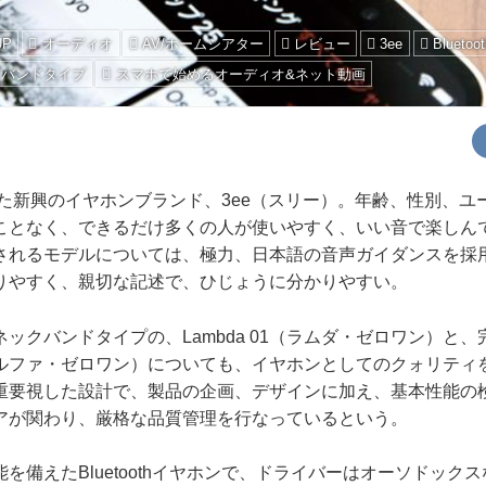
UP
オーディオ
AV/ホームシアター
レビュー
3ee
Bluet
クバンドタイプ
スマホで始めるオーディオ&ネット動画
した新興のイヤホンブランド、3ee（スリー）。年齢、性別、ユ
ことなく、できるだけ多くの人が使いやすく、いい音で楽しん
されるモデルについては、極力、日本語の音声ガイダンスを採
りやすく、親切な記述で、ひじょうに分かりやすい。
クバンドタイプの、Lambda 01（ラムダ・ゼロワン）と
1（アルファ・ゼロワン）についても、イヤホンとしてのクォリテ
重要視した設計で、製品の企画、デザインに加え、基本性能の
アが関わり、厳格な品質管理を行なっているという。
備えたBluetoothイヤホンで、ドライバーはオーソドック