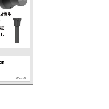
gn
3ee.fun