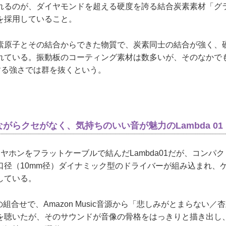
れるのが、ダイヤモンドを超える硬度を誇る結合炭素素材「グ
を採用していること。
原子とその結合からできた物質で、炭素同士の結合が強く、
れている。振動板のコーティング素材は数多いが、そのなかで
する強さでは群を抜くという。
がらクセがなく、気持ちのいい音が魅力のLambda 01
ホンをフラットケーブルで結んだLambda01だが、コンパ
口径（10mm径）ダイナミック型のドライバーが組み込まれ、
している。
oとの組合せで、Amazon Music音源から「悲しみがとまらない
を聴いたが、そのサウンドが音像の骨格をはっきりと描き出し