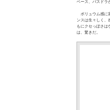
ベース、バスドラ
ボリュウム感に富
ンスは生々しく、
もにクセっぽさは
は、驚きだ。