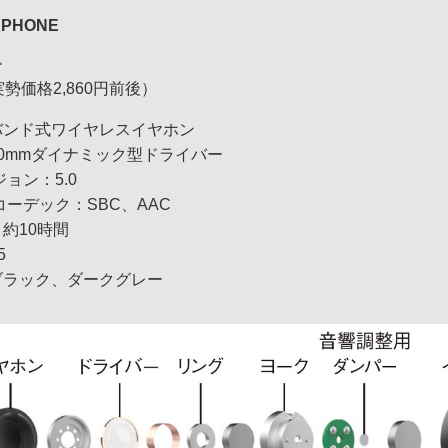
RPHONE
1
勢価格2,860円前後）
バンド式ワイヤレスイヤホン
10mmダイナミック型ドライバー
ージョン：5.0
h対応コーデック：SBC、AAC
：約10時間
X5
ブラック、ダークグレー