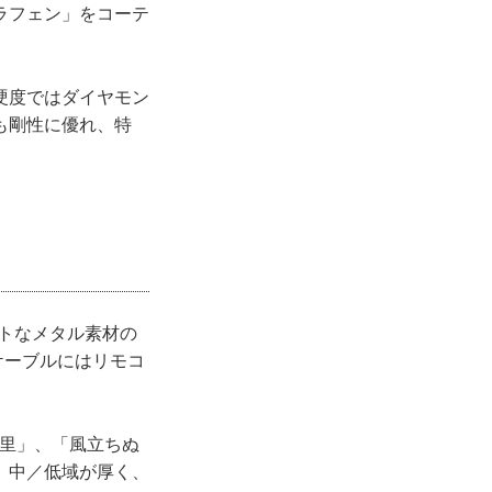
ラフェン」をコーテ
硬度ではダイヤモン
も剛性に優れ、特
クトなメタル素材の
ケーブルにはリモコ
／杏里」、「風立ちぬ
、中／低域が厚く、