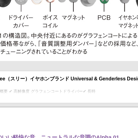
- 3ee（スリー）イヤホンブランド Universal & Genderless Desi
■ 製品概要 ✔ 高解像度 グラフェンコートドライバー✔ 長時
いい軽快な音。ニュートラルな音調のAlpha 01