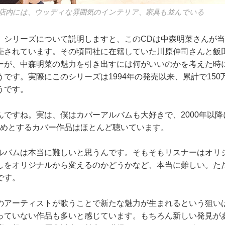
e Placeの店内には、ウッディな雰囲気のインテリア、家具も並んでいる
シリーズについて説明しますと、このCDは中森明菜さんが当
売されています。その頃同社に在籍していた川原伸司さんと飯
ーが、中森明菜の魅力を引き出すには何がいいのかを考えた時
です。実際にこのシリーズは1994年の発売以来、累計で15
うです。
ですね。実は、僕はカバーアルバムも大好きで、2000年以降に登
を始めとするカバー作品はほとんど聴いています。
バムは本当に難しいと思うんです。そもそもリスナーはオリ
しをオリジナルから変えるのかどうかなど、本当に難しい。た
です。
アーティストが歌うことで新たな魅力が生まれるという狙い
っていない作品も多いと感じています。もちろん新しい発見が