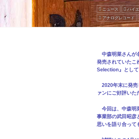
ニュース
ハイ
アナログレコード
中森明菜さんが名
発売されていたこれ
Selection』
2020年末に発売し
ァンにご好評いた
今回は、中森明菜
事業部の武田昭彦
思いを語り合って