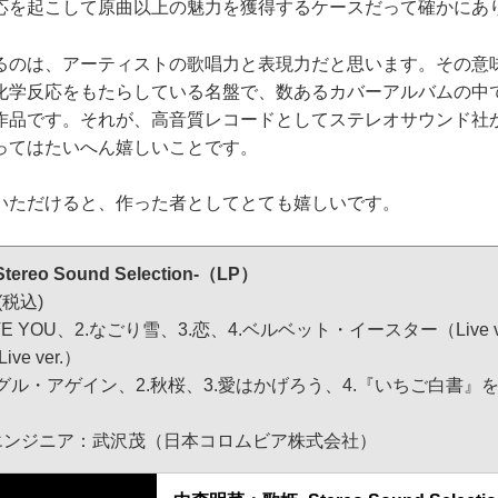
応を起こして原曲以上の魅力を獲得するケースだって確かにあ
のは、アーティストの歌唱力と表現力だと思います。その意
化学反応をもたらしている名盤で、数あるカバーアルバムの中
作品です。それが、高音質レコードとしてステレオサウンド社
ってはたいへん嬉しいことです。
ただけると、作った者としてとても嬉しいです。
eo Sound Selection-（LP）
(税込)
I LOVE YOU、2.なごり雪、3.恋、4.ベルベット・イースター（Live v
ve ver.）
1.シングル・アゲイン、2.秋桜、3.愛はかげろう、4.『いちご白書』
 エンジニア：武沢茂（日本コロムビア株式会社）