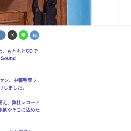
菜
、もともとCDで
ound
ィオファン、中森明菜フ
けしました。
迎え、弊社レコード
印象やそこに込めた