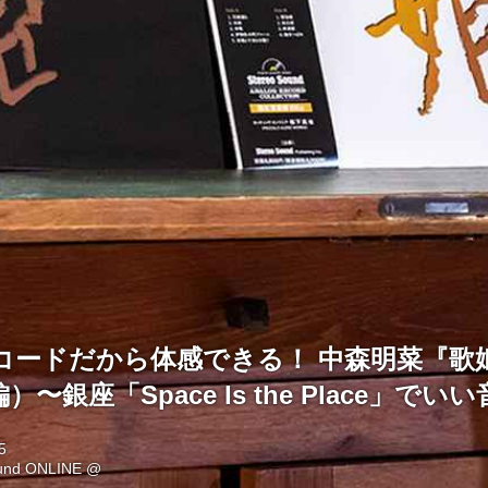
コードだから体感できる！ 中森明菜『歌
〜銀座「Space Is the Place」で
5
ound ONLINE @