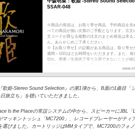
中森明菜：歌姫 -Stereo Sound Selecti
SSAR-048
※商品の発送は、お取り寄せ商品、予約商品を含
べての商品が揃い次第のご手配となります。注文
文コードが異なる複数の注文のまとめ発送は承る
ん。あらかじめご了承ください。
※【お取り寄せ】の記載がある商品は、取り寄せ
週間～10日ほどお時間をいただきます。また、発
切れ、廃番／生産終了等で入荷できないことが確
商品をキャンセルとさせていただきます。
www.st
■発売日：2020年12月21日
■品...
-Stereo Sound Selection』の第1弾から、B面の1曲
い日旅立ち」を聴いていただきました。
 Is the Placeの常設システムの中から、スピーカーにJBL「L-10
マッキントッシュ「MC7200」、レコードプレーヤーがティアッ
を選びました。カートリッジはMMタイプで、MC7200のフォ