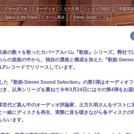
エンドオーディオ
オーディオ
土方久明
ショップ紹介
中森明
Space is the Place
ホーム商会
Stereo Sound ソフト
曲の数々を歌ったカバーアルバム『歌姫』シリーズ。弊社では
らの楽曲の中から、独自の選曲と構成を加えた『歌姫-Stereo S
としてLPレコードでリリースしています。
た『歌姫-Stereo Sound Selection』の第1弾はオーデ
だき、以来シリーズを重ねて今年3月24日にはその第4弾をお届
世代ど真ん中のオーディオ評論家、土方久明さんをゲストに
と一緒にディスクを再生、実際に音を聴きながら各ディスクの
もらいます。