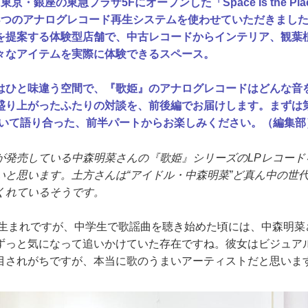
・銀座の東急プラザ5Fにオープンした「Space Is the Pl
3つのアナログレコード再生システムを使わせていただきまし
を提案する体験型店舗で、中古レコードからインテリア、観葉
々なアイテムを実際に体験できるスペース。
ひと味違う空間で、『歌姫』のアナログレコードはどんな音
盛り上がったふたりの対談を、前後編でお届けします。まずは
について語り合った、前半パートからお楽しみください。（編集部
が発売している中森明菜さんの『歌姫』シリーズのLPレコード
いと思います。土方さんは“アイドル・中森明菜”ど真ん中の世
くれているそうです。
年生まれですが、中学生で歌謡曲を聴き始めた頃には、中森明菜
ずっと気になって追いかけていた存在ですね。彼女はビジュア
目されがちですが、本当に歌のうまいアーティストだと思いま