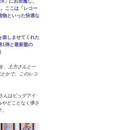
ace」にお邪魔し、
た。ここは「レコー
植物といった快適な
を楽しませてくれた
第1弾と最新盤の
）
を、土方さんと一
代とかで、このレコ
さんはビッグアイ
ルやどことなく儚さ
す。