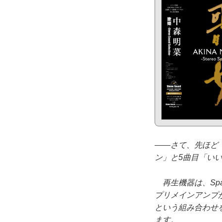
――さて、先ほど『歌姫
ン」と5曲目「い
再生機器は、Space
プリメインアンプが
という組み合わせ
ます。