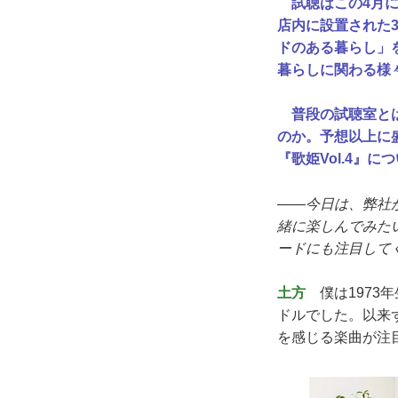
試聴はこの4月に東京
店内に設置された
ドのある暮らし」
暮らしに関わる様
普段の試聴室とは
のか。予想以上に
『歌姫Vol.4』
――今日は、弊社
緒に楽しんでみた
ードにも注目して
土方
僕は1973
ドルでした。以来
を感じる楽曲が注