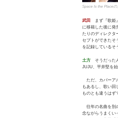
Space Is th
武田
まず『歌姫』
に移籍した後に発
たりのディレクタ
セプトができたそう
を記録しているそ
土方
そうだったん
JUJU、平井堅
ただ、カバーアル
もあるし、歌い回
ものとも違うはず
往年の名曲を別の
念ながらうまくい