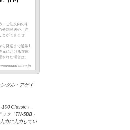
on- （LP）
め、ご注文内のす
の分割発送や、注
ことができませ
から発送まで通常1
売元における在庫
認された場合は、
ereosound-store.jp
目「シングル・アゲイ
0 Classic」、
ク「TN-5BB」
ノ入力に入力してい