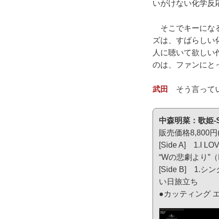
いがけない化学反
そこでキーになる
ズは、すばらしい
人に聴いて欲しい
のは、ファンにと
武田
そう言ってい
中森明菜：歌姫-Ster
販売価格8,800円
[Side A] 1.
“Wの悲劇より”（Li
[Side B] 
い日旅立ち
●カッティング