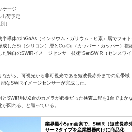
ッケージ
プル出荷予定
税別）
半導体のInGaAs（インジウム・ガリウム・ヒ素）層でフォ
成したSi（シリコン）層とCu-Cu（カッパー・カッパー）接
た独自のSWIRイメージセンサー技術“SenSWIR（センスワ
ながら、可視光から非可視光である短波長赤外までの広帯域（波
が可能なSWIRイメージセンサーが完成した。
とSWIR用の2台のカメラが必要だった検査工程を1台でまか
化が図れる、と謳っている。
業界最小5μm画素で、SWIR（短波長赤
サー 2タイプを産業機器向けに商品化