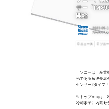
サー「IMX
開始
2020-05-1
Stereo So
ニュース
ソニ
ソニーは、産業機
光である短波長赤外（S
センサー2タイプ「I
※トップ画面は、S
冷却素子に内蔵セ