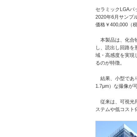
セラミックLGAパ
2020年6月サン
価格￥400,000（
本製品は、化合物
し、読出し回路を形
域・高感度を実現し
るのが特徴。
結果、小型であり
1.7μm）な撮像
従来は、可視光用
ステムや低コスト