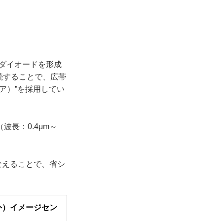
トダイオードを形成
続することで、広帯
イア）”を採用してい
長：0.4μm～
なえることで、省シ
外）イメージセン