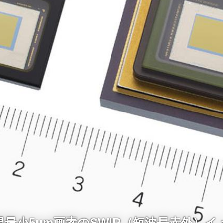
最小5μm画素のSWIR（短波長赤外）イ