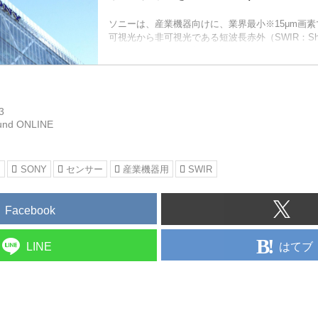
ソニーは、産業機器向けに、業界最小※15μm画
可視光から非可視光である短波長赤外（SWIR：Short-
InfraRed）までの撮像を可能としたSWIRイメー
商品化します。
3
und ONLINE
ー
SONY
センサー
産業機器用
SWIR
Facebook
はてブ
LINE