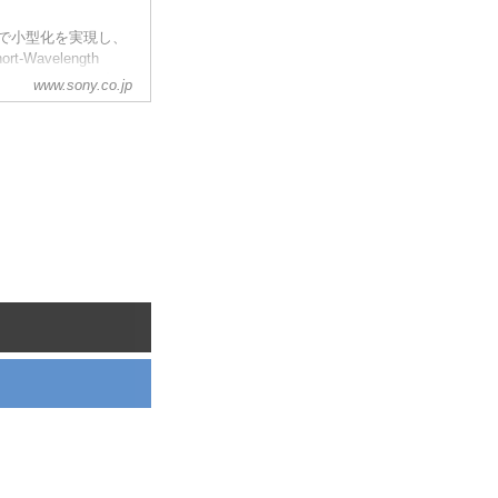
素で小型化を実現し、
Wavelength
ジセンサー 2タイプを
www.sony.co.jp