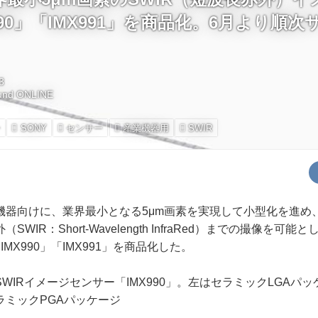
990」「IMX991」を商品化。6月より順
3
und ONLINE
ー
SONY
センサー
産業機器用
SWIR
器向けに、業界最小となる5μm画素を実現して小型化を進め
WIR：Short-Wavelength InfraRed）までの撮像を可能
MX990」「IMX991」を商品化した。
WIRイメージセンサー「IMX990」。左はセラミックLGAパ
ラミックPGAパッケージ