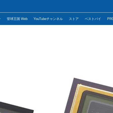
ー
管球王国 Web
YouTubeチャンネル
ストア
ベストバイ
PR