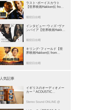
ラスト･ボーイスカウト
【世界映画Hakken伝 from
HiVi】トニー･スコット✕ブ
ルース･ウィリスのコンビ
堀切日出晴
が放つ負け犬アクションの
決定版！
インタビュー･ウィズ･ヴァ
ンパイア【世界映画Hakken
伝 from HiVi】クルーズ&ピ
ット競演！N･ジョーダン監
堀切日出晴
督吸血鬼ホラー
キリング･フィールド【世
界映画Hakken伝 from
HiVi】 『ミッション』の監
督R･ジョフィによる心を揺
堀切日出晴
さぶる傑作
人気記事
イギリスのオーディオメー
カー＂ACOUSTIC
ENERGY＂が40年前に発売
した小型スピーカー
Stereo Sound ONLINE @
「AE1」の40周年記念モデ
ル登場！