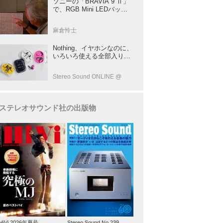
ソニーの「BRAVIA 9 Ⅱ」
で、RGB Mini LEDバック
ライトの実力を体験！ これ
は、“新しいテレビのカテゴ
麻倉怜士
リー” だ（後）：麻倉怜士
のいいもの研究所 レポート
Nothing、イヤホンなのに、
137
いろいろ使える全部入りモ
デルを発売！音をだけじゃ
ない！音のキャプチャー
Stereo Sound ONLINE @
や、会話も録音できる
ステレオサウンド社の出版物
HiVi 2026年夏号
Stereo Sound No.239