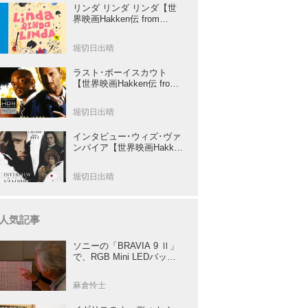
リンダ リンダ リンダ【世
界映画Hakken伝 from
HiVi】女子高生がブルーハ
ーツ！山下敦弘監督が贈る
堀切日出晴
傑作青春学園ストーリー！
ラスト･ボーイスカウト
【世界映画Hakken伝 from
HiVi】トニー･スコット✕ブ
ルース･ウィリスのコンビ
堀切日出晴
が放つ負け犬アクションの
決定版！
インタビュー･ウィズ･ヴァ
ンパイア【世界映画Hakken
伝 from HiVi】クルーズ&ピ
ット競演！N･ジョーダン監
堀切日出晴
督吸血鬼ホラー
人気記事
ソニーの「BRAVIA 9 Ⅱ」
で、RGB Mini LEDバック
ライトの実力を体験！ これ
は、“新しいテレビのカテゴ
麻倉怜士
リー” だ（後）：麻倉怜士
のいいもの研究所 レポート