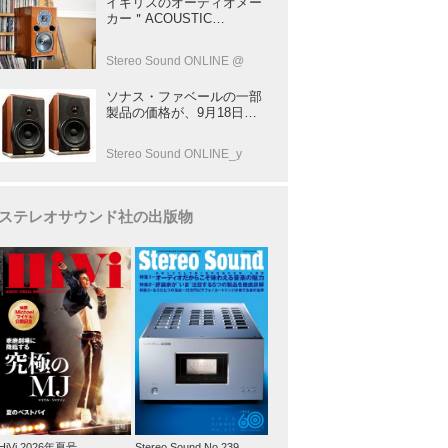
イギリスのオーディオメー
137
カー＂ACOUSTIC
ENERGY＂が40年前に発売
した小型スピーカー
Stereo Sound ONLINE @
「AE1」の40周年記念モデ
ル登場！
ソナス・ファベールの一部
製品の価格が、9月18日よ
り改定
Stereo Sound ONLINE_y
ステレオサウンド社の出版物
HiVi 2026年夏号
Stereo Sound No.239