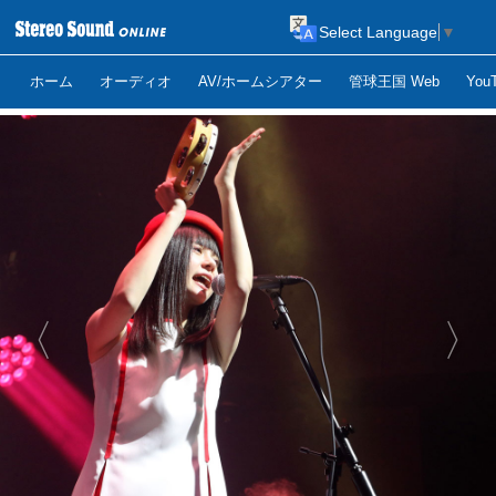
Select Language
▼
ホーム
オーディオ
AV/ホームシアター
管球王国 Web
Yo