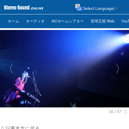
Select Language
▼
ホーム
オーディオ
AV/ホームシアター
管球王国 Web
Yo
記事本文に戻る