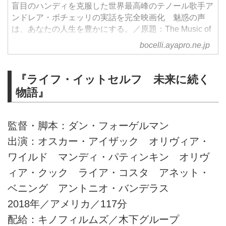
盲目のハンディを克服した世界最高峰のテノール歌手ア
ンドレア・ボチェッリの実話を完全映画化 魅惑の声
は、あなたの人生を豊かにする。／原題：The Music of
Silence
bocelli.ayapro.ne.jp
『ライフ・イットセルフ 未来に続く
物語』
監督・脚本：ダン・フォーゲルマン
出演：オスカー・アイザック オリヴィア・
ワイルド マンディ・パティンキン オリヴ
ィア・クック ライア・コスタ アネット・
ベニング アントニオ・バンデラス
2018年／アメリカ／117分
配給：キノフィルムズ／木下グループ