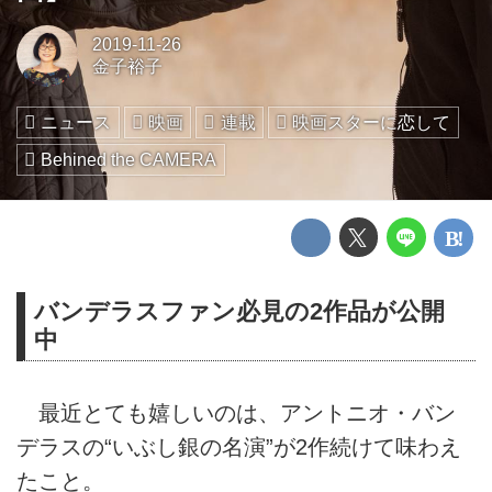
2019-11-26
金子裕子
ニュース
映画
連載
映画スターに恋して
Behined the CAMERA
バンデラスファン必見の2作品が公開
中
最近とても嬉しいのは、アントニオ・バン
デラスの“いぶし銀の名演”が2作続けて味わえ
たこと。