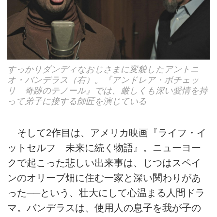
すっかりダンディなおじさまに変貌したアントニ
オ・バンデラス（右）。『アンドレア・ボチェッ
リ 奇跡のテノール』では、厳しくも深い愛情を持
って弟子に接する師匠を演じている
そして2作目は、アメリカ映画『ライフ・イ
ットセルフ 未来に続く物語』。ニューヨー
クで起こった悲しい出来事は、じつはスペイ
ンのオリーブ畑に住む一家と深い関わりがあ
った──という、壮大にして心温まる人間ドラ
マ。バンデラスは、使用人の息子を我が子の