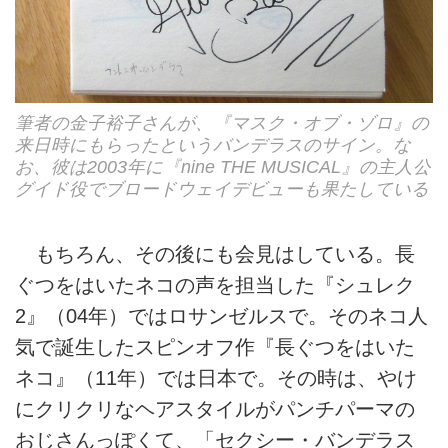
筆者の金子裕子さんが、『マスク・オブ・ゾロ』の
来日時にもらったというバンデラスのサイン。な
お、彼は2003年に『nine THE MUSICAL』の主人公
グイド役でブロードウェイデビューも果たしている
もちろん、その後にも会見はしている。長
ぐつをはいたネコの声を担当した『シュレク
2』（04年）ではロサンゼルスで。そのネコ人
気で誕生したスピンオフ作『長ぐつをはいた
ネコ』（11年）では日本で。その時は、やけ
にクリクリなヘアスタイルがパンチパーマの
おじさんっぽくて、「セクシー・バンデラス