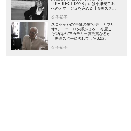
『PERFECT DAYS』には小津安二郎
へのオマージュを込める【映画スター
に恋して：第33回】
金子裕子
スコセッシの“手練の技”がディカプリ
オ×デ・ニーロを輝かせる！ 今度こ
そ“納得の”アカデミー賞受賞なるか
【映画スターに恋して：第32回】
金子裕子