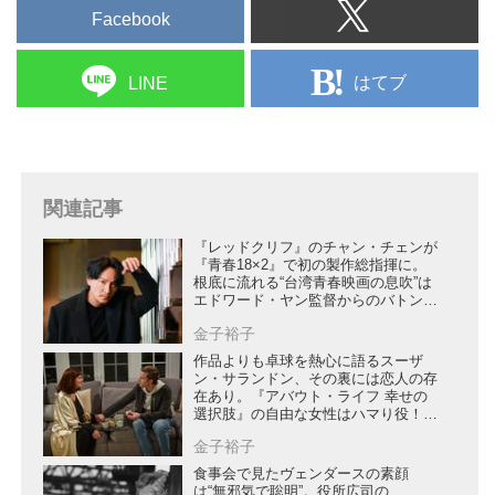
Facebook
はてブ
LINE
関連記事
『レッドクリフ』のチャン・チェンが
『青春18×2』で初の製作総指揮に。
根底に流れる“台湾青春映画の息吹”は
エドワード・ヤン監督からのバトン
【映画スターに恋して：第35回】
金子裕子
作品よりも卓球を熱心に語るスーザ
ン・サランドン、その裏には恋人の存
在あり。『アバウト・ライフ 幸せの
選択肢』の自由な女性はハマり役！
【映画スターに恋して：第34回】
金子裕子
食事会で見たヴェンダースの素顔
は“無邪気で聡明”。役所広司の