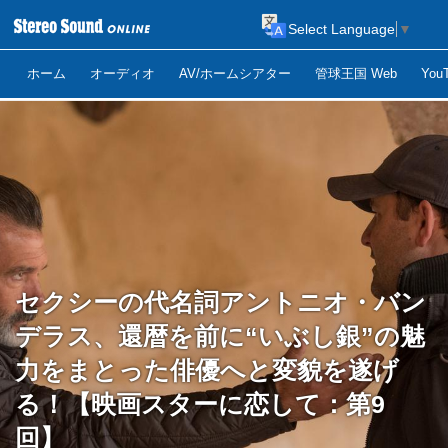
Select Language
▼
ホーム
オーディオ
AV/ホームシアター
管球王国 Web
Yo
セクシーの代名詞アントニオ・バン
デラス、還暦を前に“いぶし銀”の魅
力をまとった俳優へと変貌を遂げ
る！【映画スターに恋して：第9
回】