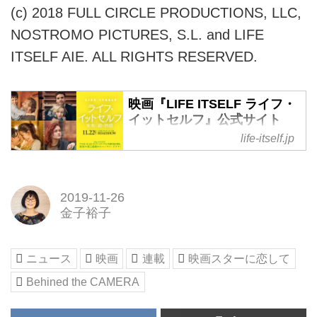
(c) 2018 FULL CIRCLE PRODUCTIONS, LLC,
NOSTROMO PICTURES, S.L. and LIFE
ITSELF AIE. ALL RIGHTS RESERVED.
映画『LIFE ITSELF ライフ・
イットセルフ』公式サイト
life-itself.jp
大ヒットドラマ『THIS IS US/デ
ィス・イズ・アス』の製作者が贈
る家族の愛と感動のヒューマン・
ドラマ！
2019-11-26
金子裕子
ニュース
映画
連載
映画スターに恋して
Behined the CAMERA