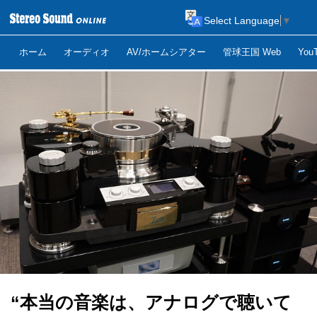
Select Language
▼
ホーム
オーディオ
AV/ホームシアター
管球王国 Web
Yo
“本当の音楽は、アナログで聴いて