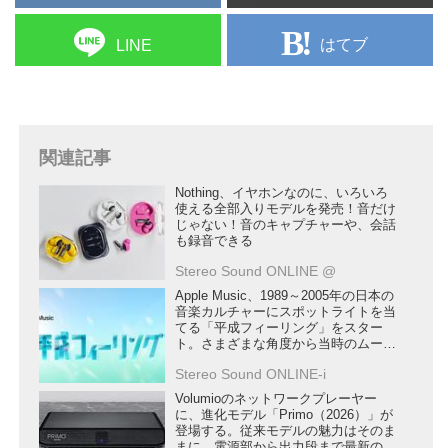
はてブ
LINE
関連記事
Nothing、イヤホンなのに、いろいろ
使える全部入りモデルを発売！音だけ
じゃない！音のキャプチャーや、会話
も録音できる
Stereo Sound ONLINE @
Apple Music、1989～2005年の日本の
音楽カルチャーにスポットライトを当
てる「平成フィーリング」をスター
ト。さまざまな角度から当時のムーブ
メントにフォーカスする
Stereo Sound ONLINE-i
Volumioのネットワークプレーヤー
に、進化モデル「Primo（2026）」が
登場する。従来モデルの魅力はそのま
まに、電源部から出力段まで最新の設