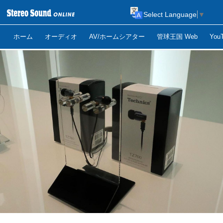
Select Language
▼
ホーム
オーディオ
AV/ホームシアター
管球王国 Web
Yo