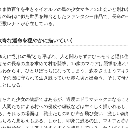
ま数百年を生きるイオルフの民の少女マキアの出会いと別れ
りの時代に似た世界を舞台としたファンタジー作品で、長命の
巨獣レナトが存在している。
数奇な運命を穏やかに描いていく
えに“別れの民”とも呼ばれ、人と関わらずにひっそりと隠れ
はその長命の血を求めて村を襲撃。15歳のマキアは襲撃を逃れ
もわからず、ひとりぼっちになってしまう。森をさまようマキ
、その腕に守られて生き残っていた赤ん坊と出会う。そして母
ことになる。
られた少女の物語ではあるが、過度にドラマチックになるこ
。人間たちによる村への侵攻や虐殺などは生々しく描かれるし
る。それらの場面は、戦士たちの叫び声が飛び交い、激しい銃
もちろん見応えもある。しかし、印象に残るのは、マキアと赤
いた部分だ。エリアルはすくすくと成長していき、わんぱくな