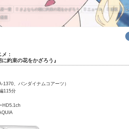
鳥居一豊
さよならの朝に約束の花をかざろう
ニュース
連載
田麿里
ニメ：
朝に約束の花をかざろう』
XA-1370、バンダイナムコアーツ）
編115分
D5.1ch
AQUIA