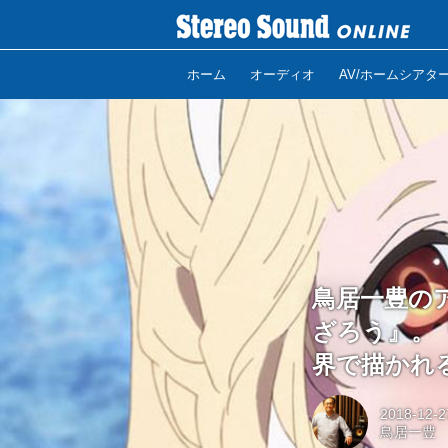
ホーム
オーディオ
AV/ホームシアタ
鳥居一豊の
ざろう』。
界で描かれ
2018-12-2
鳥居一豊