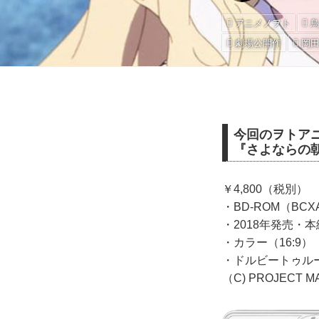
アニメノヲト
劇場公開作
岡
今回のヲトア
『さよならの
￥4,800（税別）
・BD-ROM（BC
・2018年発売・本
・カラー（16:9）
・ドルビートゥルーH
（C) PROJECT M