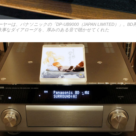
ーは、パナソニックの「DP-UB9000（JAPAN LIMITED）」。
大事なダイアローグを、厚みのある音で聴かせてくれた