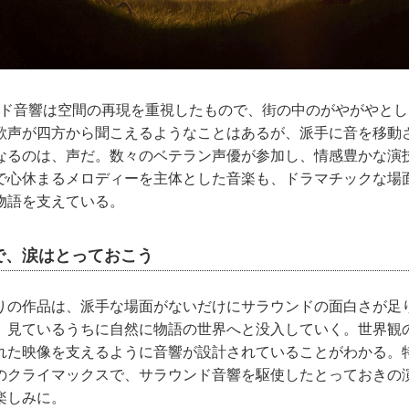
ウンド音響は空間の再現を重視したもので、街の中のがやがやと
歌声が四方から聞こえるようなことはあるが、派手に音を移動
なるのは、声だ。数々のベテラン声優が参加し、情感豊かな演
で心休まるメロディーを主体とした音楽も、ドラマチックな場
物語を支えている。
で、涙はとっておこう
の作品は、派手な場面がないだけにサラウンドの面白さが足
、見ているうちに自然に物語の世界へと没入していく。世界観
れた映像を支えるように音響が設計されていることがわかる。
のクライマックスで、サラウンド音響を駆使したとっておきの
楽しみに。