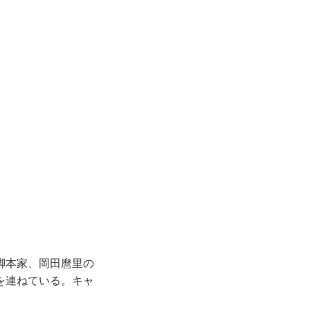
脚本家、岡田麿里の
を連ねている。キャ
。