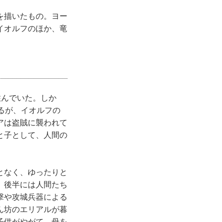
を描いたもの。ヨー
イオルフのほか、竜
住んでいた。しか
るが、イオルフの
アは盗賊に襲われて
と子として、人間の
となく、ゆったりと
、後半には人間たち
撃や攻城兵器による
ん坊のエリアルが暮
子供がやがて、母を