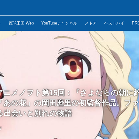
ー
管球王国 Web
YouTubeチャンネル
ストア
ベストバイ
PR
アニメノヲト第15回：『さよならの朝に
「あの花」の岡田麿里の初監督作品。フ
る出会いと別れの物語
7