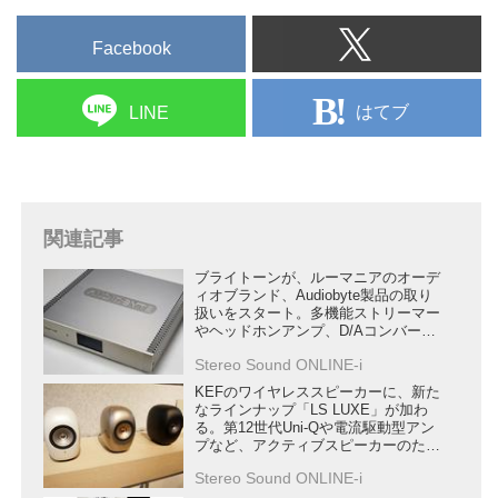
Facebook
はてブ
LINE
関連記事
ブライトーンが、ルーマニアのオーデ
ィオブランド、Audiobyte製品の取り
扱いをスタート。多機能ストリーマー
やヘッドホンアンプ、D/Aコンバータ
ーの3モデルを同時に発売
Stereo Sound ONLINE-i
KEFのワイヤレススピーカーに、新た
なラインナップ「LS LUXE」が加わ
る。第12世代Uni-Qや電流駆動型アン
プなど、アクティブスピーカーのため
の新技術を満載
Stereo Sound ONLINE-i