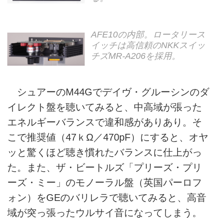
AFE10の内部。ロータリース
イッチは高信頼のNKKスイッ
チズMR-A206を採用。
シュアーのM44Gでデイヴ・グルーシンのダ
イレクト盤を聴いてみると、中高域が張った
エネルギーバランスで違和感がありあり。そ
こで推奨値（47ｋΩ／470pF）にすると、オヤ
ッと驚くほど聴き慣れたバランスに仕上がっ
た。また、ザ・ビートルズ「プリーズ・プリ
ーズ・ミー」のモノーラル盤（英国パーロフ
ォン）をGEのバリレラで聴いてみると、高音
域が突っ張ったウルサイ音になってしまう。