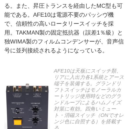
る。また、昇圧トランスを経由したMC型も可
能である。AFE10は電源不要のパッシヴ機
で、信頼性の高いロータリースイッチを採
用。TAKMAN製の固定抵抗器（誤差1％級）と
独WIMA製のフィルムコンデンサーが、音声信
号に並列接続されるようになっている。
AFE10は天板にスイッチ類、
リアに入出力各1系統とアース
端子を装備する。グランドリ
フトスイッチはモノーラルカ
ートリッジ使用時などのグラ
ンドループによるハムノイズ
対策に有効。四角いミュー
ト・消磁スイッチ（ONでオレ
ンジ色に自照する）を搭載す
る。