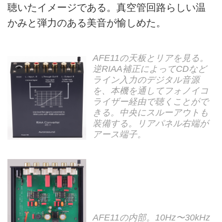
聴いたイメージである。真空管回路らしい温
かみと弾力のある美音が愉しめた。
AFE11の天板とリアを見る。
逆RIAA補正によってCDなど
ライン入力のデジタル音源
を、本機を通してフォノイコ
ライザー経由で聴くことがで
きる。中央にスルーアウトも
装備する。リアパネル右端が
アース端子。
AFE11の内部。10Hz〜30kHz