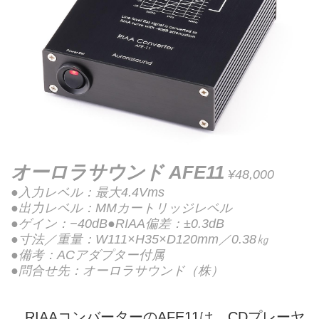
オーロラサウンド AFE11
¥48,000
●入力レベル：最大4.4Vms
●出力レベル：MMカートリッジレベル
●ゲイン：−40dB●RIAA偏差：±0.3dB
●寸法／重量：W111×H35×D120mm／0.38㎏
●備考：ACアダプター付属
●問合せ先：オーロラサウンド（株）
RIAAコンバーターのAFE11は、CDプレーヤ