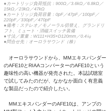
●カートリッジ負荷抵抗：900Ω／3.6kΩ／6.8kΩ／
15kΩ／23kΩ／47kΩ
●カートリッジ負荷容量：0pF／47pF／100pF／
220pF／330pF／470pF
●備考：ステレオ／モノーラル切替え、グランドリ
フト、ミュート・消磁スイッチ装備
●寸法／重量：W111×H35×D120mm／0.4㎏
●問合せ先：オーロラサウンド（株）
オーロラサウンドから、MMエキスパンダー
のAFE10とRIAAコンバーターのAFE10という
趣味性の高い機器が発売された。本誌試聴室
で試してみたのだが、なかなか面白く有意義
な製品だったので紹介したい。
MMエキスパンダーのAFE10は、アンプの