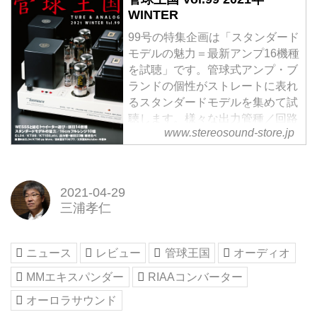
WINTER
99号の特集企画は「スタンダード
モデルの魅力＝最新アンプ16機種
を試聴」です。管球式アンプ・ブ
ランドの個性がストレートに表れ
るスタンダードモデルを集めて試
聴します。様々な出力管種／回路
www.stereosound-store.jp
構成のアンプで、個性豊かな管球
式アンプの音の魅力をリポートし
ます。
ヴィンテージ企画は「WE555ド
2021-04-29
ライバーと組むトゥイーター選び
三浦孝仁
＝新旧14機種を試聴」です。ウェ
スタン・エレクトリックを代表す
るドライバーユニットのひとつ
ニュース
レビュー
管球王国
オーディオ
WE555を中心とする2ウェイ・シ
MMエキスパンダー
RIAAコンバーター
ステムに組み合わせて、現代の音
源にも対応するワイド...
オーロラサウンド