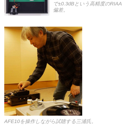
で±0.3dBという高精度のRIAA
偏差。
AFE10を操作しながら試聴する三浦氏。