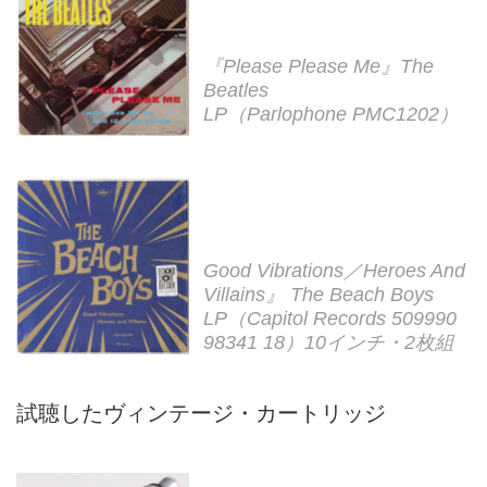
『Please Please Me』The
Beatles
LP（Parlophone PMC1202）
Good Vibrations／Heroes And
Villains』 The Beach Boys
LP（Capitol Records 509990
98341 18）10インチ・2枚組
試聴したヴィンテージ・カートリッジ