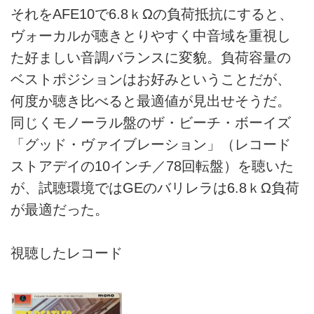
それをAFE10で6.8ｋΩの負荷抵抗にすると、
ヴォーカルが聴きとりやすく中音域を重視し
た好ましい音調バランスに変貌。負荷容量の
ベストポジションはお好みということだが、
何度か聴き比べると最適値が見出せそうだ。
同じくモノーラル盤のザ・ビーチ・ボーイズ
「グッド・ヴァイブレーション」（レコード
ストアデイの10インチ／78回転盤）を聴いた
が、試聴環境ではGEのバリレラは6.8ｋΩ負荷
が最適だった。
視聴したレコード