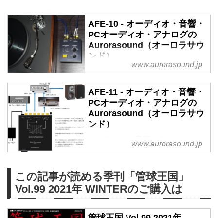
AFE-10 - オーディオ・音響・
PCオーディオ・アナログの
Aurorasound（オーロラサウ
ンド）
www.aurorasound.jp
オーディオ・音響・サウンドシス
テムのAurorasound（オーロラサ
AFE-11 - オーディオ・音響・
ウンド）/CADA・VIDA・
PCオーディオ・アナログの
HIFACE・BusPower-Pro
Aurorasound（オーロラサウ
ンド）
オーディオ・音響・サウンドシス
www.aurorasound.jp
テムのAurorasound（オーロラサ
ウンド）/CADA・VIDA・
HIFACE・BusPower-Pro
この記事が読める季刊「管球王国」
Vol.99 2021年 WINTERのご購入は
管球王国 Vol.99 2021年