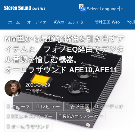
Select Language
▼
ホーム
オーディオ
AV/ホームシアター
管球王国 Web
Yo
MM型から最適な特性を引き出すア
イテムと、フォノEQ経由でデジタ
ル音源を愉しむ機器。
オーロラサウンド AFE10,AFE11
2021-04-29
三浦孝仁
ニュース
レビュー
管球王国
オーディオ
MMエキスパンダー
RIAAコンバーター
オーロラサウンド