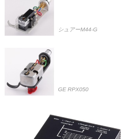
シュアーM44-G
GE RPX050