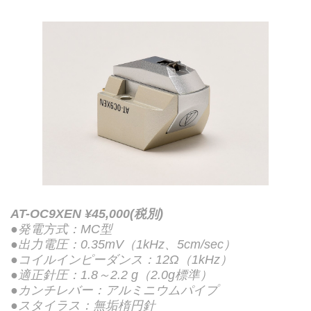
AT-OC9XEN ¥45,000(税別)
●発電方式：MC型
●出力電圧：0.35mV（1kHz、5cm/sec）
●コイルインピーダンス：12Ω（1kHz）
●適正針圧：1.8～2.2 g（2.0g標準）
●カンチレバー：アルミニウムパイプ
●スタイラス：無垢楕円針