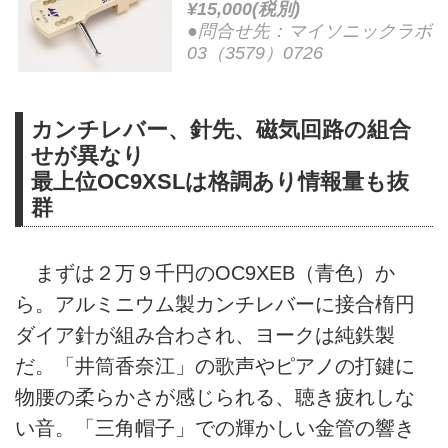
¥15,000(税別)
●問合せ先：マイソニックラボ
03（3579）0726
カンチレバー、針先、磁気回路の組合
せが異なり
最上位OC9XSLは格調あり情報量も抜
群
まずは２万９千円のOC9XEB（青色）か
ら。アルミニウム製カンチレバーに接合楕円
ダイア針が組み合わされ、ヨークは純鉄製
だ。「井筒香奈江」の歌声やピアノの打鍵に
物腰の柔らかさが感じられる、聴き疲れしな
い音。「三角帽子」での輝かしい金管の響き