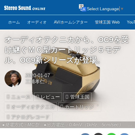
Select Language
▼
ホーム
オーディオ
AV/ホームシアター
管球王国 Web
Yo
オーディオテクニカから、OC9を受
け継ぐＭＣ型カートリッジ５モデ
ル、OC9新シリーズが登場。
2020-01-07
三浦孝仁
ニュース
レビュー
管球王国
オーディオテクニカ
カートリッジ゛
アナログレコード
●発電方式：MC型 ●出力電圧：0.4mV（1kHz、5cm/sec） ●コイルインピーダンス：12Ω（1kHz） ●適正針圧：1.8～2.2g（2.0g標準） ●カンチレバー：φ0.28mmソリッドボロン ●スタイラス：無垢特殊ラインコンタクト針 ●自重：7.6g ●針交換価格：￥68,600(税別)