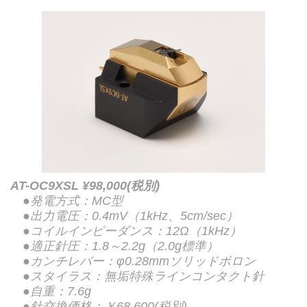
AT-OC9XSL ¥98,000(税別)
●発電方式：MC型
●出力電圧：0.4mV（1kHz、5cm/sec）
●コイルインピーダンス：12Ω（1kHz）
●適正針圧：1.8～2.2g（2.0g標準）
●カンチレバー：φ0.28mmソリッドボロン
●スタイラス：無垢特殊ラインコンタクト針
●自重：7.6g
●針交換価格：￥68,600(税別)