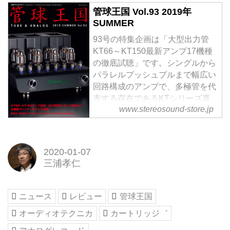
管球王国 Vol.93 2019年
SUMMER
93号の特集企画は「大型出力管
KT66～KT150最新アンプ17機種
の徹底試聴」です。シングルから
パラレルプッシュプルまで幅広い
回路構成のアンプで、多極管を代
表する存在であるKTシリーズ真
www.stereosound-store.jp
空管が持つ大出力管ならではの個
性を活かした音の魅力を探りま
す。
ヴィンテージ関連企画は「米国製
2020-01-07
ヴィンテージアンプ13機種を聴く
三浦孝仁
／アルテック銀箱（604E＋612）
で試聴」です。万全なメインテナ
ンスが施された1930～60年代の
ニュース
レビュー
管球王国
ヴィンテージアンプでアルテック
オーディオテクニカ
カートリッジ゛
銀箱からどのような音が聴ける
か。多彩な出力管...