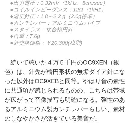
●出力電圧：0.32mV（1kHz、5cm/sec）
●コイルインピーダンス：12Ω（1kHz）
●適正針圧：1.8～2.2 g（2.0g標準）
●カンチレバー：アルミニウムパイプ
●スタイラス：接合楕円針
●自重：7.6g
●針交換価格：￥20,300(税別)
続いて聴いた４万５千円のOC9XEN（銀
色）は、針先が楕円形状の無垢ダイア針にな
った以外はOC9XEBと同等。やはり音の素性
に共通項が感じられるものの、こちらは帯域
が広がって音像描写も明確になる。弾性のあ
るアルミニウム製カンチレバーらしい、素材
のしなやかさが活きている美音だ。