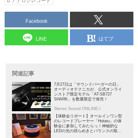
アナログレコード
Facebook
はてブ
LINE
関連記事
7月27日は「サウンドバーガーの日」
オーディオテクニカが、公式オンライ
ンストア限定モデル「AT-SB727
SHARK」を数量限定で発売！
Stereo Sound ONLINE-i
【体験会リポート】オールインワン型
のレコードプレーヤー「Hotaru」の体
験会に参加してみたらっ！神秘的な
LEDの光の揺らめきとバランスの取れ
たサウンドに酔いしれた