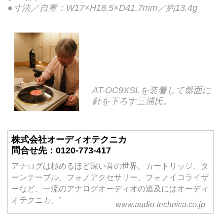
●寸法／自重：W17×H18.5×D41.7mm／約13.4g
AT-OC9XSLを装着して盤面に
針を下ろす三浦氏。
株式会社オーディオテクニカ
問合せ先：0120-773-417
アナログは極めるほど深い音の世界。カートリッジ、タ
ーンテーブル、フォノアクセサリー、フォノイコライザ
ーなど、一流のアナログオーディオの追及にはオーディ
オテクニカ。"
www.audio-technica.co.jp