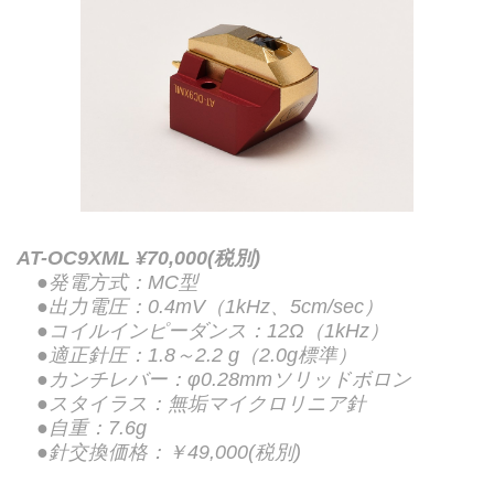
AT-OC9XML ¥70,000(税別)
●発電方式：MC型
●出力電圧：0.4mV（1kHz、5cm/sec）
●コイルインピーダンス：12Ω（1kHz）
●適正針圧：1.8～2.2 g（2.0g標準）
●カンチレバー：φ0.28mmソリッドボロン
●スタイラス：無垢マイクロリニア針
●自重：7.6g
●針交換価格：￥49,000(税別)