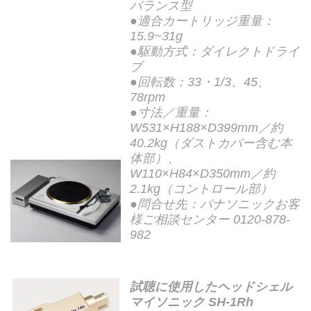
バランス型
●適合カートリッジ重量：
15.9~31g
●駆動方式：ダイレクトドライ
ブ
●回転数：33・1/3、45、
78rpm
●寸法／重量：
W531×H188×D399mm／約
40.2kg（ダストカバー含む本
体部）、
W110×H84×D350mm／約
2.1kg（コントロール部）
●問合せ先：パナソニックお客
様ご相談センター 0120-878-
982
試聴に使用したヘッドシェル
マイソニック SH-1Rh