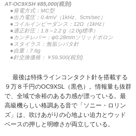
AT-OC9XSH ¥85,000(税別)
●発電方式：MC型
●出力電圧：0.4mV（1kHz、5cm/sec）
●コイルインピーダンス：12Ω（1kHz）
●適正針圧：1.8～2.2 g（2.0g標準）
●カンチレバー：φ0.28mmソリッドボロン
●スタイラス：無垢シバタ針
●自重：7.6g
●針交換価格：￥59,500(税別)
最後は特殊ラインコンタクト針を搭載する
９万８千円のOC9XSL（黒色）。情報量も抜群
で、全域で余裕のある力感が漂っている。最
高級機らしい格調ある音で「ソニー・ロリン
ズ」は、吹けあがりの心地よい迫力とウッド
ベースの押しと明瞭さが両立している。