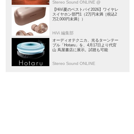
Stereo Sound ONLINE @
【HiVi夏のベストバイ2026】ワイヤレ
スイヤホン部門1（2万円未満［税込2
万2,000円未満］）
HiVi 編集部
オーディオテクニカ、光るターンテー
ブル「Hotaru」を、4月17日より代官
山 蔦屋書店に展示。試聴も可能
Stereo Sound ONLINE