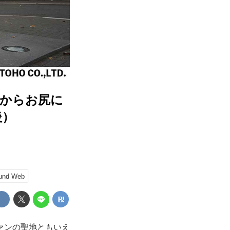
頭からお尻に
後）
und Web
ァンの聖地ともいえ