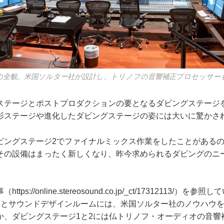
の全貌。米国ソルター社が設計し、トリノフの音響補正プロセッサー
テージとポストプロダクションの要となるダビングステージ
影ステージや進化したダビングステージの姿には大いに驚かさ
ングステージ2でファイナルミックス作業をしたことがあるの
その設備はまったく新しくなり、昨今求められるダビングのニ
。
事（
https://online.stereosound.co.jp/_ct/17312113/
1とサウンドデザインルームには、米国ソルター社のノウハウ
か、ダビングステージ1と2には仏トリノフ・オーディオの音響