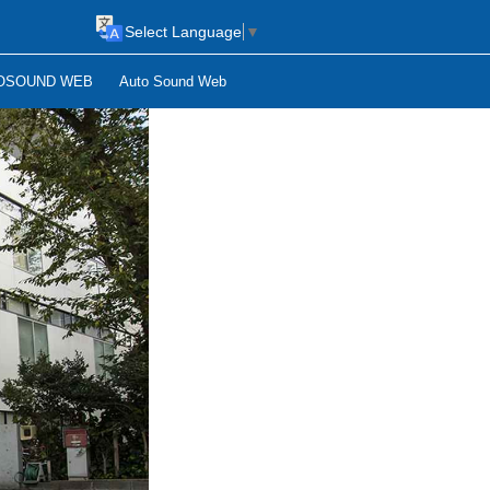
Select Language
▼
OSOUND WEB
Auto Sound Web