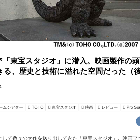
郷”「東宝スタジオ」に潜入。映画製作の
きる、歴史と技術に溢れた空間だった（
4
ホームシアター
TOHO
東宝スタジオ
映画
レビュー
Pro So
して数々の大作を送り出してきた「東宝スタジオ」。映画フ