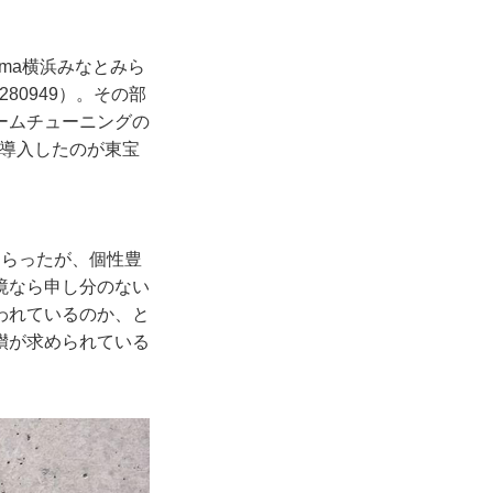
ema横浜みなとみら
/ps/17280949）。その部
ームチューニングの
を導入したのが東宝
らったが、個性豊
境なら申し分のない
われているのか、と
鑚が求められている