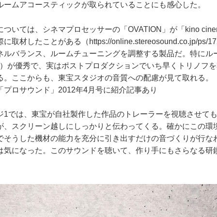
ルームアコースティックが取られていることにも感心した。
いては、シネマプロセッサーの「OVATION」が「kino cin
際に取材したことがある（
https://online.stereosound.co.jp
ネルバランス、ルームチューニングを調整する製品だ。特にル
ー）が優秀で、実はポストプロダクションでいち早くトリノフ
る。ここからも、東宝スタジオの音質への配慮が見て取れる。
プロサウンド」2012年4月号に紹介記事あり
1では、東宝が自社製作した作品のトレーラーを視聴させても
が、スクリーン越しにしっかりと伝わってくる。確かにこの環
でそうした機材の能力を充分に引き出すだけの音づくりが行な
は気になった。このサウンドを聴いて、作り手にもさらなる研
。