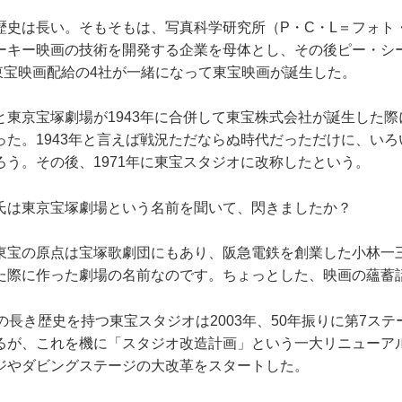
史は長い。そもそもは、写真科学研究所（P・C・L＝フォト
ーキー映画の技術を開発する企業を母体とし、その後ピー・シ
、東宝映画配給の4社が一緒になって東宝映画が誕生した。
東京宝塚劇場が1943年に合併して東宝株式会社が誕生した際
った。1943年と言えば戦況ただならぬ時代だっただけに、い
ろう。その後、1971年に東宝スタジオに改称したという。
は東京宝塚劇場という名前を聞いて、閃きましたか？
宝の原点は宝塚歌劇団にもあり、阪急電鉄を創業した小林一三氏
た際に作った劇場の名前なのです。ちょっとした、映画の蘊蓄
長き歴史を持つ東宝スタジオは2003年、50年振りに第7ス
るが、これを機に「スタジオ改造計画」という一大リニューア
ジやダビングステージの大改革をスタートした。