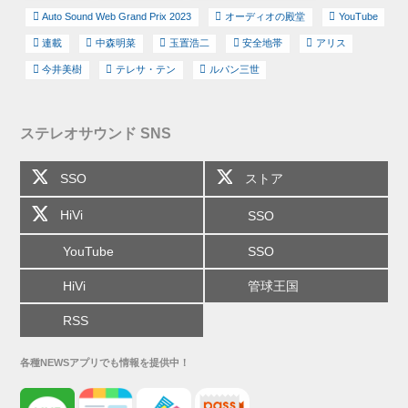
Auto Sound Web Grand Prix 2023
オーディオの殿堂
YouTube
連載
中森明菜
玉置浩二
安全地帯
アリス
今井美樹
テレサ・テン
ルパン三世
ステレオサウンド SNS
SSO
ストア
HiVi
SSO
YouTube
SSO
HiVi
管球王国
RSS
各種NEWSアプリでも情報を提供中！