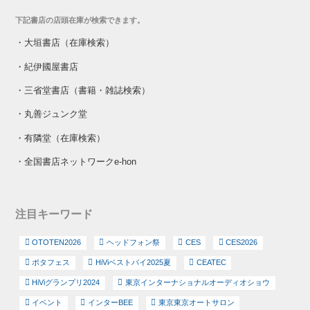
下記書店の店頭在庫が検索できます。
・
大垣書店（在庫検索）
・
紀伊國屋書店
・
三省堂書店（書籍・雑誌検索）
・
丸善ジュンク堂
・
有隣堂（在庫検索）
・
全国書店ネットワークe-hon
注目キーワード
OTOTEN2026
ヘッドフォン祭
CES
CES2026
ポタフェス
HiViベストバイ2025夏
CEATEC
HiViグランプリ2024
東京インターナショナルオーディオショウ
イベント
インターBEE
東京東京オートサロン