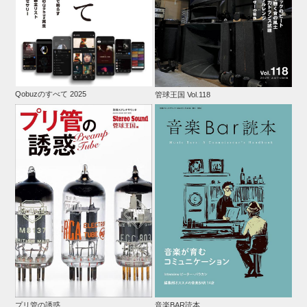
Qobuzのすべて 2025
管球王国 Vol.118
プリ管の誘惑
音楽BAR読本