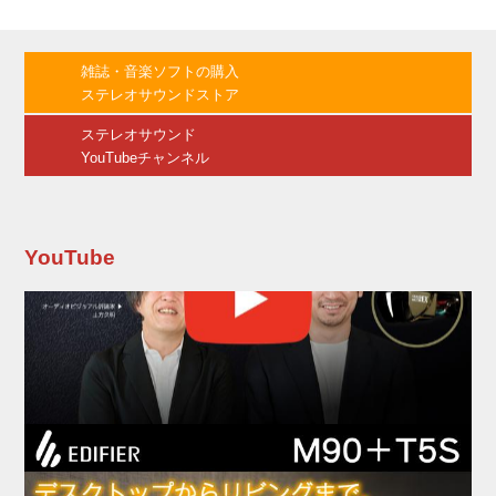
には、複雑で意匠に焦点を当てた現場が多く、
より厳しい安全基準が求められ、スピーカーに
許されるスペースと重量が制限されてしまうと
雑誌・音楽ソフトの購入
いう状況。また、今日の環境政策により、高い
ステレオサウンドストア
エネルギー効率と機材輸送の小スペース化が求
められ、多くの製品がネットワーク化された信
ステレオサウンド
号インフラへと...
YouTubeチャンネル
YouTube