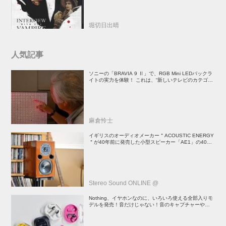
堀切日出晴
人気記事
ソニーの「BRAVIA 9 Ⅱ」で、RGB Mini LEDバックラ
イトの実力を体験！ これは、“新しいテレビのカテゴリ
ー” だ（後）：麻倉怜士のいいもの研究所 レポート137
麻倉怜士
イギリスのオーディオメーカー＂ACOUSTIC ENERGY
＂が40年前に発売した小型スピーカー「AE1」の40周
年記念モデル登場！
Stereo Sound ONLINE @
Nothing、イヤホンなのに、いろいろ使える全部入りモ
デルを発売！音だけじゃない！音のキャプチャーや、会
話も録音できる