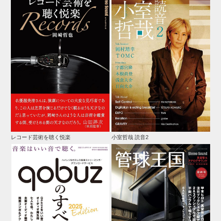
レコード芸術を聴く悦楽
小室哲哉 読音2