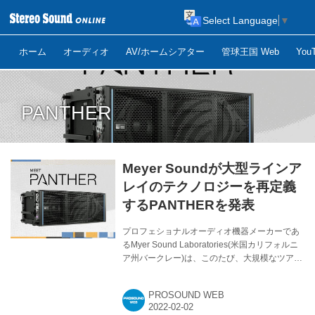
Select Language
▼
ホーム
オーディオ
AV/ホームシアター
管球王国 Web
Yo
PANTHER
Meyer Soundが大型ラインア
レイのテクノロジーを再定義
するPANTHERを発表
プロフェショナルオーディオ機器メーカーであ
るMyer Sound Laboratories(米国カリフォルニ
ア州バークレー)は、このたび、大規模なツアー
や設備用システムにおいて急速に進化する要求
に応えるべく設計された、新たなフラッグシッ
PROSOUND WEB
プとなるリニア・ラインアレイ・スピーカー
PANTHERを発表した。 PANTHER誕生の背景