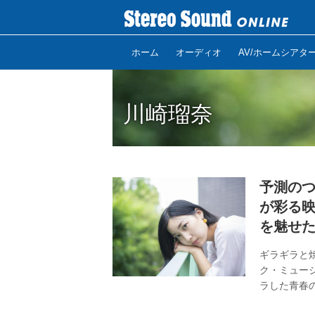
ホーム
オーディオ
AV/ホームシアタ
川崎瑠奈
予測の
が彩る映
を魅せ
ギラギラと
ク・ミュージ
ラした青春
まで疾走に次