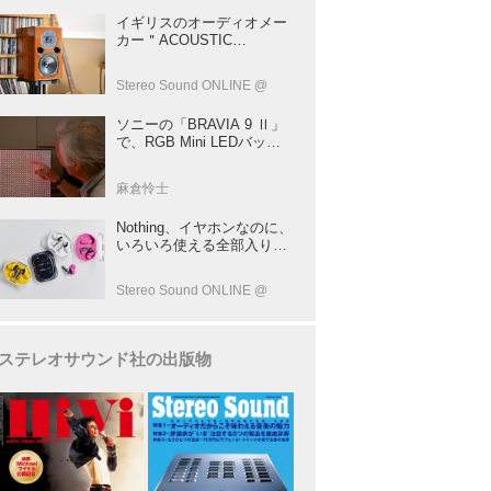
イギリスのオーディオメー
カー＂ACOUSTIC
ENERGY＂が40年前に発売
した小型スピーカー
Stereo Sound ONLINE @
「AE1」の40周年記念モデ
ル登場！
ソニーの「BRAVIA 9 Ⅱ」
で、RGB Mini LEDバック
ライトの実力を体験！ これ
は、“新しいテレビのカテゴ
麻倉怜士
リー” だ（後）：麻倉怜士
のいいもの研究所 レポート
Nothing、イヤホンなのに、
137
いろいろ使える全部入りモ
デルを発売！音をだけじゃ
ない！音のキャプチャー
Stereo Sound ONLINE @
や、会話も録音できる
ステレオサウンド社の出版物