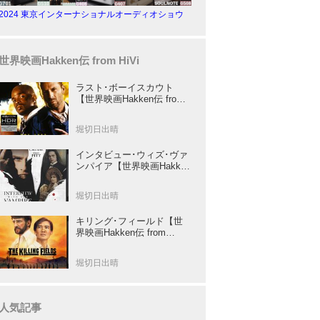
2024 東京インターナショナルオーディオショウ
世界映画Hakken伝 from HiVi
ラスト･ボーイスカウト
【世界映画Hakken伝 from
HiVi】トニー･スコット✕ブ
ルース･ウィリスのコンビ
堀切日出晴
が放つ負け犬アクションの
決定版！
インタビュー･ウィズ･ヴァ
ンパイア【世界映画Hakken
伝 from HiVi】クルーズ&ピ
ット競演！N･ジョーダン監
堀切日出晴
督吸血鬼ホラー
キリング･フィールド【世
界映画Hakken伝 from
HiVi】 『ミッション』の監
督R･ジョフィによる心を揺
堀切日出晴
さぶる傑作
人気記事