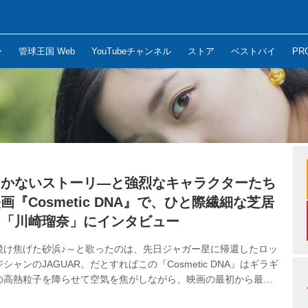
ー
管球王国 Web
YouTubeチャンネル
ストア
ベストバイ
PR
つかないストーリ―と強烈なキャラクターたち
画『Cosmetic DNA』で、ひと際繊細な芝居
た「川崎瑠奈」にインタビュー
焼け焦げた砂浜♪～と歌ったのは、先日ジャガー星に帰還したロッ
シャンのJAGUAR。だとすればこの『Cosmetic DNA』はギラギ
の高熱粒子を降らせて空気を焦がしながら、映画の最初から最後
ぐ疾走を続ける逸品といえるだろう（10月9日から東京・K’s