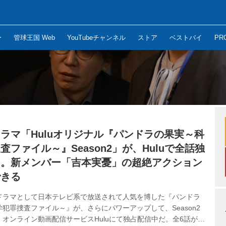
ー
管球王国 Web
YouTubeチャンネル
ストア
ベストバイ
PR
ラマ「Huluオリジナル『パンドラの果実～科
査ファイル～』Season2」が、Huluで全話独
中。新メンバー「吉本実憂」の超絶アクション
できる
ドラマとして日本テレビ系で放送されて人気を博した『パンドラ
犯罪捜査ファイル～』が、さらにパワーアップして、Season2
オンライン動画配信サービスHuluにて独占配信中だ。全6話がラ