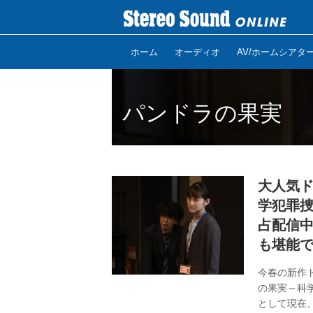
ホーム
オーディオ
AV/ホームシアタ
パンドラの果実
大人気ド
学犯罪捜
占配信
も堪能
今春の新作
の果実～科学
として現在、