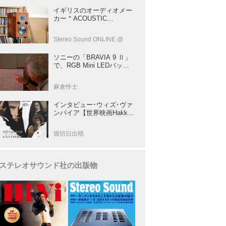
イギリスのオーディオメー
カー＂ACOUSTIC
ENERGY＂が40年前に発売
した小型スピーカー
Stereo Sound ONLINE @
「AE1」の40周年記念モデ
ル登場！
ソニーの「BRAVIA 9 Ⅱ」
で、RGB Mini LEDバック
ライトの実力を体験！ これ
は、“新しいテレビのカテゴ
麻倉怜士
リー” だ（後）：麻倉怜士
のいいもの研究所 レポート
インタビュー･ウィズ･ヴァ
137
ンパイア【世界映画Hakken
伝 from HiVi】クルーズ&ピ
ット競演！N･ジョーダン監
堀切日出晴
督吸血鬼ホラー
ステレオサウンド社の出版物