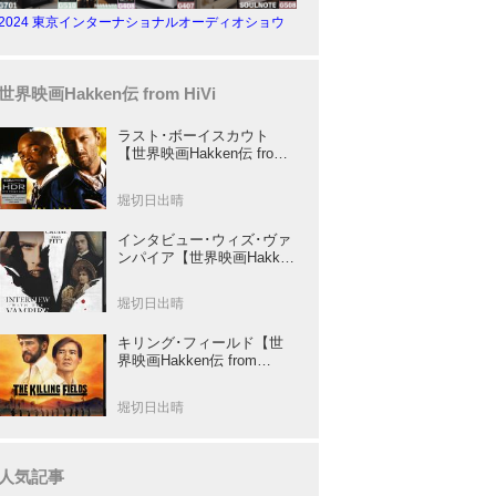
2024 東京インターナショナルオーディオショウ
世界映画Hakken伝 from HiVi
ラスト･ボーイスカウト
【世界映画Hakken伝 from
HiVi】トニー･スコット✕ブ
ルース･ウィリスのコンビ
堀切日出晴
が放つ負け犬アクションの
決定版！
インタビュー･ウィズ･ヴァ
ンパイア【世界映画Hakken
伝 from HiVi】クルーズ&ピ
ット競演！N･ジョーダン監
堀切日出晴
督吸血鬼ホラー
キリング･フィールド【世
界映画Hakken伝 from
HiVi】 『ミッション』の監
督R･ジョフィによる心を揺
堀切日出晴
さぶる傑作
人気記事