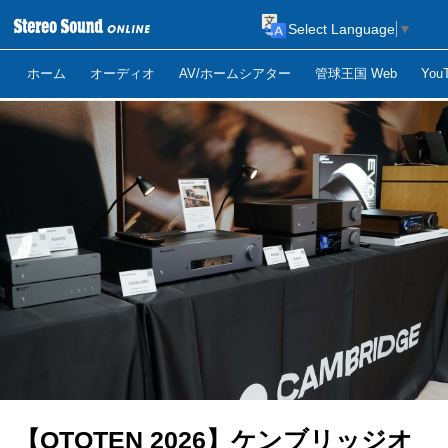
Select Language
▼
ホーム
オーディオ
AV/ホームシアター
管球王国 Web
Yo
【OTOTEN 2026】ケンブリッジオ