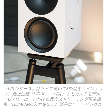
「L/Rシリーズ」はサイズ違いで3製品をラインナッ
プ。最上位機「L/R X」（写真）とセカンドモデル
「L/R M」は、いわゆる音楽ストリーミング再生機
能とHDMI ARC入力を備えた製品群で、リビングル