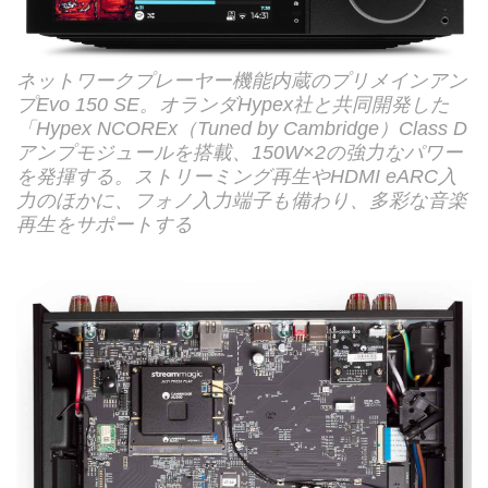
ネットワークプレーヤー機能内蔵のプリメインアン
プEvo 150 SE。オランダHypex社と共同開発した
「Hypex NCOREx（Tuned by Cambridge）Class D
アンプモジュールを搭載、150W×2の強力なパワー
を発揮する。ストリーミング再生やHDMI eARC入
力のほかに、フォノ入力端子も備わり、多彩な音楽
再生をサポートする