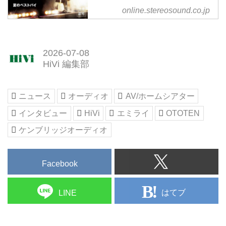
映画『Michael／マイケル』公開
online.stereosound.co.jp
で読み解く！ MJ神話の興奮を追
体験超大型テレビと新興プロジェ
クターが切り拓く、大画面「新時
2026-07-08
代」の本質
HiVi 編集部
キング・オブ・ポップこと不世出
のスーパースター、マイケル・ジ
ャクソンを描いた映画『Michael
ニュース
オーディオ
AV/ホームシアター
／マイケル』の公開に合わせ
て“MJ”を大特集。早くから音楽と
インタビュー
HiVi
エミライ
OTOTEN
映像を融合し、飛躍的に進化させ
ケンブリッジオーディオ
たそのパフォーマンスの数々は、
まさにオーディオビジュアル時代
の申し子とも言うべき偉大な存
Facebook
在。そのマイケルの歩みを丹念に
追跡しながら、大ヒットナンバー
はてブ
LINE
はもちろん、興奮のラ...