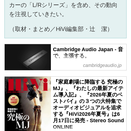
カーの「L/Rシリーズ」を含め、その動向
を注視していきたい。
（取材・まとめ／HiVi編集部・辻 潔）
Cambridge Audio Japan - 音
で、主張する。
比類なきサウンドを追求する
cambridgeaudio.jp
Cambridge Audio。Hi-Fi、ヘッド
ホン、スピーカー、アクセサリー
『家庭劇場に降臨する 究極の
の公式日本サイト。
MJ』、『わたしの最新アイテ
ム導入記』、『2026年夏のベ
ストバイ』の３つの大特集で
オーディオビジュアルを追求
する『HiVi2026年夏号』は6
月17日に発売 - Stereo Sound
ONLINE